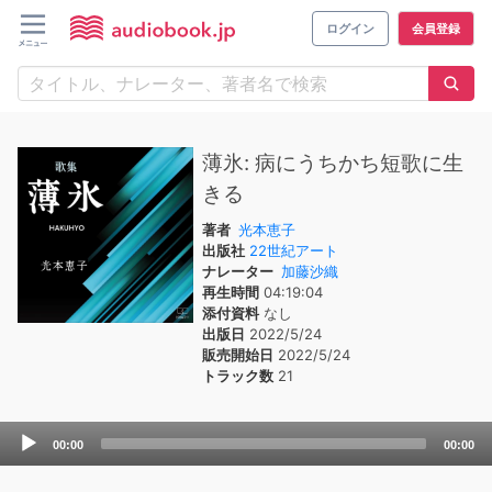
ログイン
会員登録
薄氷: 病にうちかち短歌に生
きる
著者
光本恵子
出版社
22世紀アート
ナレーター
加藤沙織
再生時間
04:19:04
添付資料
なし
出版日
2022/5/24
販売開始日
2022/5/24
トラック数
21
Audio
00:00
00:00
Player