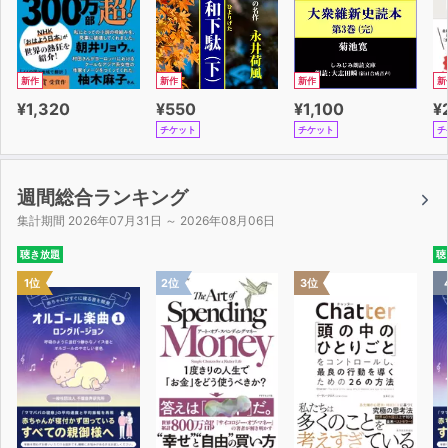
が、産後に生死をさまようような大病をする。
痛みを除いて下さい下腹部も胸も 哀しい顔で見ていらっ
しゃるのは神様ですか
新作
新作
新作
新
ドス黒く内部からつき動かすものをこの手でえぐり出した
¥1,320
¥550
¥1,100
¥
い
チケット
チケット
チ
ただの子宮というなかれ こだわっているうちはおんな
死の淵を通り過ぎた闘病のあと 海に沈む茜色の炎が私を
燃やす
週間総合ランキング
集計期間 2026年07月31日 ～ 2026年08月06日
本歌集の巻末に載せられている散文の「闘病記」は、よ
聴き放題
聴
り具体的に大患の推移を語る。置かれている状況や人の動
1位
2位
3位
きを具体的に記してリアリティーがあるが、神への思い
や、身体の異様な感覚、おんなとしての切実な感情など、
短歌で表現されたものには、作者の内部から訴えかけてく
る肉声がある。自由律が心の振幅をさまざまにとらえ、一
人称の発語としての短歌が生々しく心を晒していく。
このような試練を乗り越えて、作者の生は新たなる意思
と意欲へ向かっていく。しかし、生きていくことはさまざ