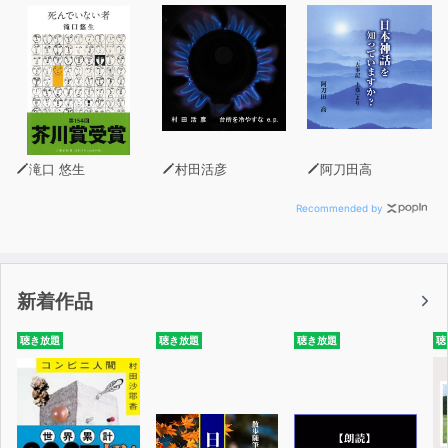
り、心身まるごとの大きな感動が率直に言葉となってい
る。四首目は教員になっての作であるが、「先生」という
立場にたじろぎつつ、生徒から眼を逸らすことがない。こ
こにあるのは、詩のための詩ではない。まず生きて葛藤し
ている作者がいて、その生活と感情の表出として短歌があ
る。そしてその感情のありのままの表現として、現代の言
葉、五七の枠にとらわれない自由な短歌の形がとられたと
滝口 悠生
村田活彦
阿刀田高
いえるだろう。その後、光本は結婚して、夫の故郷である
諏訪に住む。
Recommended by
不合理な因習を切りすてよといきまいても今夏も同じ梅の
酸っぱさ
新着作品
家の重みに耐え忍んで半世紀 手の甲に刻まれた姑の来し
方
聴き放題
聴き放題
聴き放題
聴
今までと全く異なった環境は、光本に新たな葛藤をもた
らす。自分の力ではどうにもならないものを見つめつつ、
歌は現実をえぐり出す。また、鳥取の実家で長女を産む