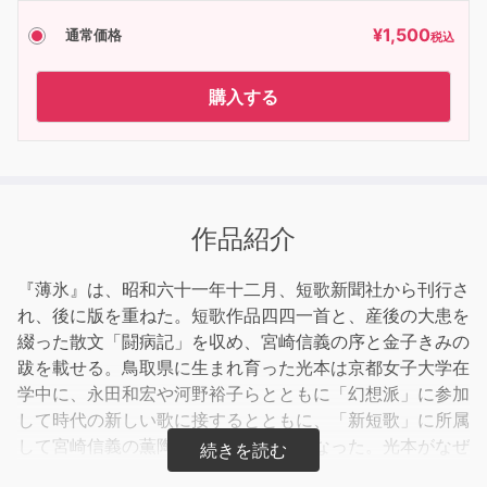
¥
1,500
通常価格
税込
購入する
作品紹介
『薄氷』は、昭和六十一年十二月、短歌新聞社から刊行さ
れ、後に版を重ねた。短歌作品四四一首と、産後の大患を
綴った散文「闘病記」を収め、宮崎信義の序と金子きみの
跋を載せる。鳥取県に生まれ育った光本は京都女子大学在
学中に、永田和宏や河野裕子らとともに「幻想派」に参加
して時代の新しい歌に接するとともに、「新短歌」に所属
して宮崎信義の薫陶を受けるところになった。光本がなぜ
短歌を、そして口語自由律短歌を選んだのか、その経緯は