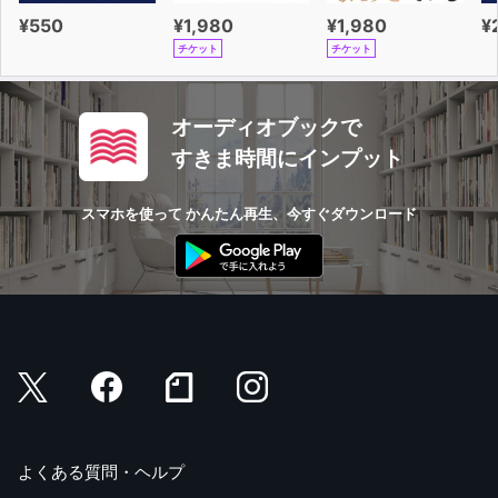
まな思いを抱え込むことであり、光本は自らの思いに従い
¥550
¥1,980
¥1,980
¥
つつ、焦燥し、思考し、自らの生を確認していく。
チケット
チケット
このままではまだ半分も生ききっていないと時計をにらみ
つける
オーディオブックで
数秒ごと襲う痛みにさあ来い受けてやるぞと腹を決めた
すきま時間にインプット
なだめられ黙りこんだ自由願望 密かに反乱の時を考える
スマホを使って かんたん再生、今すぐダウンロード
時計をにらみつける作者、腹を決める作者、反乱の時を
考える作者。なんと、自然体で、自らのナイーブな感情と
意思に向き合っていることか。歌集を読み進めていくと、
さまざまな事象が具体的に歌われ、そこには逡巡や虞れや
葛藤もあるが、作者はそれを率直に見つめて表現し、それ
を肯定し、乗り越えていこうとする。鳥取の故郷の変貌も
歌われ、また今の生の拠り所である諏訪での日々が歌われ
るが、歌集一冊は人生のいろいろな局面を映しだしなが
ら、前向きに積極的に生きていこうとする女性の、一つの
ドラマを見るようである。
よくある質問・ヘルプ
そして作者には、大きな宇宙、大きな自然の中にあるち