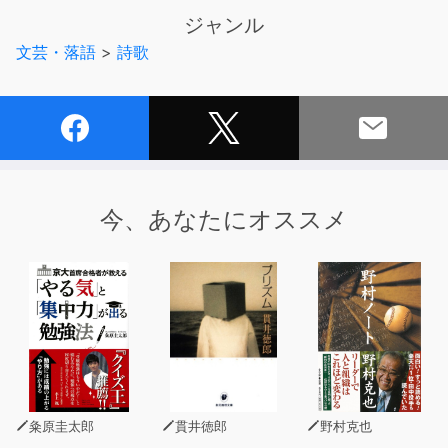
わからない。しかし『薄氷』を読むと、光本にとって口語
ジャンル
自由律短歌が、現在直面しているものに全身で向き合うの
文芸・落語
>
詩歌
に、もっとも適していたものであったことが了解されてく
る。
ポタァン ポタァン 暗闇に雨垂れの溜息生きる意味を教
えてください
食べて眠ってうんちして一緒に星見た麻痺の子の性器の大
きさ
今、あなたにオススメ
暖かいんです ぽっかり空いた心にあの方が住んで下さる
から
抵抗を覚えつつ先生と呼ばれる身におまえらの眼 痛く刺
してくる
最初の章である「二十歳の鼓動」の歌である。一首目に
あるように、光本は生きる意味を考え、求めずにはいられ
ない人である。二首目は療育園児とのキャンプでの歌であ
り、三首目は洗礼を受けての作であるが、作者は積極的に
粂原圭太郎
貫井徳郎
野村克也
行為し、能動的に信仰を求める。若さのひたむきさがあ