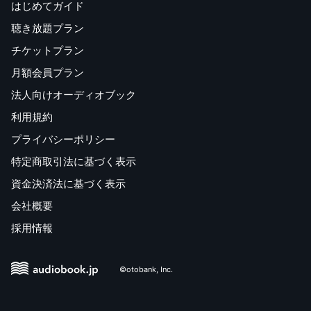
はじめてガイド
っぽけな存在としての人間や自己という認識がある。だか
聴き放題プラン
らこそひとりひとりの人間と自らの命を大切にし、現実に
ま向かっていこうとする意思をうたう。
チケットプラン
月額会員プラン
冴え渡る星が湖に降ってきそうな夜 宇宙の一角に吐息す
法人向けオーディオブック
る私
翼広げる白鳥 餌を啄む鴨 いろんな鳥がいて人もいる
利用規約
それでよい
プライバシーポリシー
逃げないで夕焼けの街の流れに沿おう 見えなかった視界
特定商取引法に基づく表示
が見えてきた
資金決済法に基づく表示
口語自由律は近代の長い歴史を持つが、定型短歌に口語
会社概要
が頻用され、短歌の枠組みが変容している現在、その存在
採用情報
理由が問われることもある。しかし光本にとって口語自由
律は、時代の中で生きる意味と自由を問い、記さずにはい
られない現実とその思いを託すのに、もっともふさわしい
©otobank, Inc.
ものとしてあった。『薄氷』は作者光本にとっても、また
口語自由律短歌においても、記念碑的な一冊といえるだろ