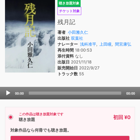
聴き放題対象
チケット対象
残月記
著者
小田雅久仁
出版社
双葉社
ナレーター
浅科准平
,
上田瞳
,
間宮康弘
再生時間
18:00:53
添付資料
なし
出版日
2021/11/18
販売開始日
2022/9/27
トラック数
55
Audio
00:00
00:00
Player
この作品は聴き放題対象です
初回 ¥0
聴き放題
対象作品なら何冊でも聴き放題。