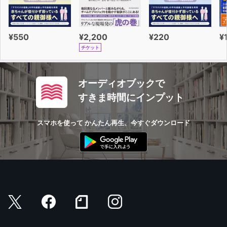
¥550
¥2,200
¥220
¥
チケット
オーディオブックで
すきま時間にインプット
スマホを使って かんたん再生、今すぐダウンロード