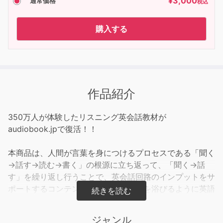
¥
3,000
通常価格
税込
購入する
作品紹介
350万人が体験したリスニング英会話教材が
audiobook.jpで復活！！
本商品は、人間が言葉を身につけるプロセスである「聞く
→話す→読む→書く」の根源に立ち返って、「聞く→話
す」を繰り返し行うことで、英会話回路のインプットをサ
ポートするコンテンツです。シャワーを浴びるように英語
を聞き流して習慣化させることで、頭の中に英語が自然と
浮かんでくる、コミュニケーションに強い実用的な英会話
ジャンル