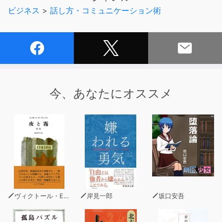
の習得を導きます。
ビジネス
>
話し方・コミュニケーション術
背景に流れる心地よい音楽とともに英語を浴びるように聴
いて、まずは英語に慣れていきましょう！
「スピードラーニング英語」作品一覧
▼エスプリライン創業者 大谷登さんからのコメント
今、あなたにオススメ
私自身が英語を学んできた経験から生まれたスピードラー
ニングを35年の歳月をかけて日本の皆様に伝えてまいり
ました。聞き流す英語の威力を一番感じているのは私自身
だからです。
スピードラーニングのサービスは終了いたしましたが、残
念ながらそのいのちをわからない人がまだたくさんいるこ
とに申し訳なさでいっぱいです。たとえば「どうしても、
英語が話せないのです」というお客様の悲痛の言葉。その
ヴィクトール・E・フランクル
岸見一郎
坂口安吾
方は学校英語と同じ方法で勉強していたのです。わからな
い単語を辞書で調べ、日本語に訳して意味を理解しようと