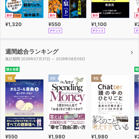
新作
新作
新作
新
¥1,320
¥550
¥1,100
¥
チケット
チケット
チ
週間総合ランキング
集計期間 2026年07月31日 ～ 2026年08月06日
聴き放題
聴
1位
2位
3位
¥550
¥1,980
¥1,980
¥