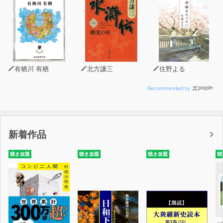
していました。
「単語の意味や文法を気にしないで、ただひたすら聞き流
してほしい」と伝えました。今までの英語をいったん忘れ
て、音から入っていただきたい。実は私自身も同じ過ちを
犯してきたのです。英語の本を全部暗記しましたが、英語
有栖川 有栖
北方謙三
住野よる
は話せるようにはなりませんでした。
Recommended by
今回、オトバンクの会長、社長、担当者の方がそのことを
深く理解をしてくださり、audiobook.jpでスピードラー
ニングが聞けるようになりました。感謝の思いでいっぱい
新着作品
です。「聞き流すだけ」ができるaudiobook.jpで多くの
皆様がスピードラーニングの生きた英語、使える英語を楽
聴き放題
聴き放題
聴き放題
聴
しく身につけていただくことを願ってやみません。