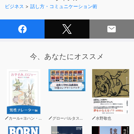
の習得を導きます。
ビジネス
>
話し方・コミュニケーション術
背景に流れる心地よい音楽とともに英語を浴びるように聴
いて、まずは英語に慣れていきましょう！
「スピードラーニング英語」作品一覧
▼エスプリライン創業者 大谷登さんからのコメント
今、あなたにオススメ
私自身が英語を学んできた経験から生まれたスピードラー
ニングを35年の歳月をかけて日本の皆様に伝えてまいり
ました。聞き流す英語の威力を一番感じているのは私自身
だからです。
スピードラーニングのサービスは終了いたしましたが、残
念ながらそのいのちをわからない人がまだたくさんいるこ
とに申し訳なさでいっぱいです。たとえば「どうしても、
英語が話せないのです」というお客様の悲痛の言葉。その
カール=ヨハン・エリーン
グローバルタスクフォース(著)
水野敬也
方は学校英語と同じ方法で勉強していたのです。わからな
い単語を辞書で調べ、日本語に訳して意味を理解しようと