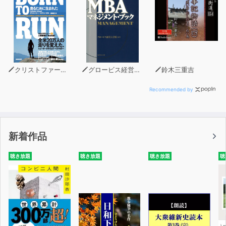
していました。
「単語の意味や文法を気にしないで、ただひたすら聞き流
してほしい」と伝えました。今までﾌ英語をいったん忘れ
て、音から入っていただきたい。実は私自身も同じ過ちを
犯してきたのです。英語の本を全部暗記しましたが、英語
クリストファー・マクドゥーガル
グロービス経営大学院
鈴木三重吉
は話せるようにはなりませんでした。
Recommended by
今回、オトバンクの会長、社長、担当者の方がそのことを
深く理解をしてくださり、audiobook.jpでスピードラー
ニングが聞けるようになりました。感謝の思いでいっぱい
新着作品
です。「聞き流すだけ」ができるaudiobook.jpで多くの
皆様がスピードラーニングの生きた英語、使える英語を楽
聴き放題
聴き放題
聴き放題
聴
しく身につけていただくことを願ってやみません。