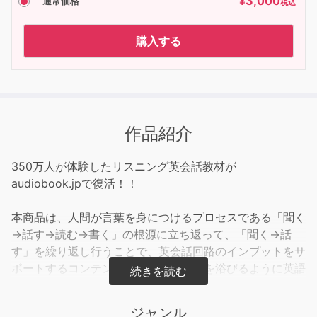
¥
3,000
通常価格
税込
購入する
作品紹介
350万人が体験したリスニング英会話教材が
audiobook.jpで復活！！
本商品は、人間が言葉を身につけるプロセスである「聞く
→話す→読む→書く」の根源に立ち返って、「聞く→話
す」を繰り返し行うことで、英会話回路のインプットをサ
ポートするコンテンツです。シャワーを浴びるように英語
を聞き流して習慣化させることで、頭の中に英語が自然と
浮かんでくる、コミュニケーションに強い実用的な英会話
ジャンル