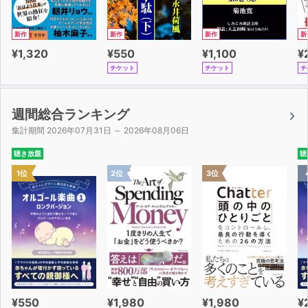
新作
新作
新作
新
¥1,320
¥550
¥1,100
¥
チケット
チケット
チ
週間総合ランキング
集計期間 2026年07月31日 ～ 2026年08月06日
聴き放題
聴
1位
2位
3位
¥550
¥1,980
¥1,980
¥