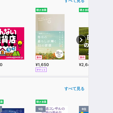
すべて見る
聴き放題
聴き放題
新作
新作
0
¥1,650
¥2,640
チケット
すべて見る
放題
聴き放題
5位
6位