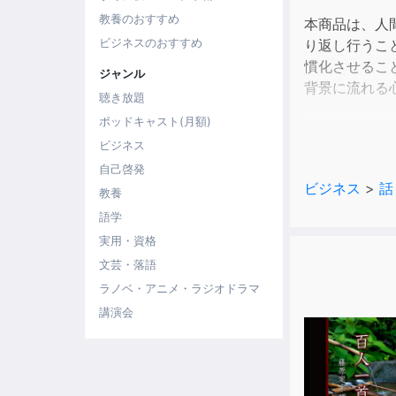
教養のおすすめ
本商品は、人
ビジネスのおすすめ
り返し行うこ
慣化させるこ
ジャンル
背景に流れる
聴き放題
ポッドキャスト(月額)
「スピードラ
ビジネス
自己啓発
▼エスプリラ
ビジネス
>
話
教養
私自身が英語
語学
聞き流す英語
実用・資格
文芸・落語
スピードラー
ラノベ・アニメ・ラジオドラマ
し訳なさでい
講演会
と同じ方法で
「単語の意味
から入ってい