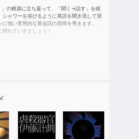
く」の根源に立ち返って、「聞く→話す」を繰
。シャワーを浴びるように英語を聞き流して習
ンに強い実用的な英会話の習得を導きます。
に慣れていきましょう！
歳月をかけて日本の皆様に伝えてまいりました。
メ
ちをわからない人がまだたくさんいることに申
というお客様の悲痛の言葉。その方は学校英語
訳して意味を理解しようとしていました。
えました。今までの英語をいったん忘れて、音
の本を全部暗記しましたが、英語は話せるよう