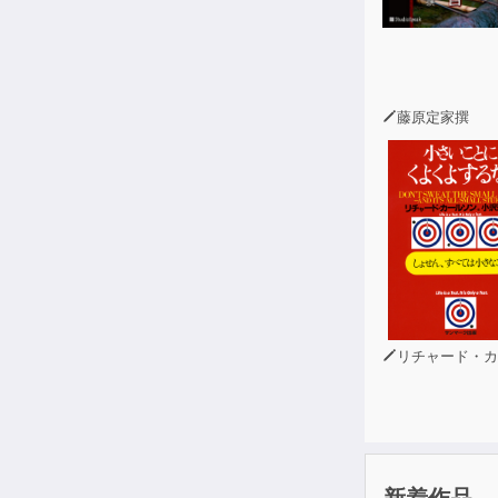
にはなりませ
今回、オトバン
聞けるようにな
ーニングの生
藤原定家撰
リチャード・カール
新着作品