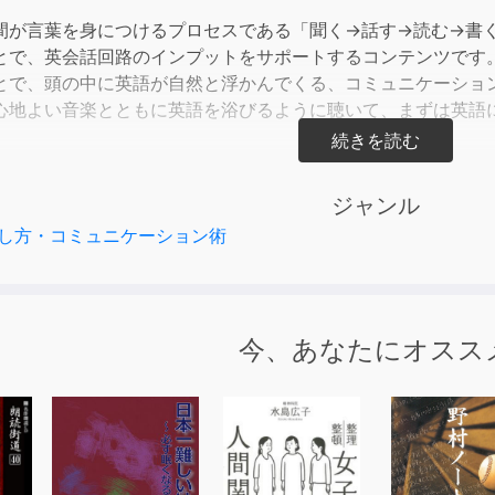
間が言葉を身につけるプロセスである「聞く→話す→読む→書
とで、英会話回路のインプットをサポートするコンテンツです
とで、頭の中に英語が自然と浮かんでくる、コミュニケーショ
心地よい音楽とともに英語を浴びるように聴いて、まずは英語
ーニング英語」作品一覧
ジャンル
イン創業者 大谷登さんからのコメント
し方・コミュニケーション術
を学んできた経験から生まれたスピードラーニングを35年の
の威力を一番感じているのは私自身だからです。
今、あなたにオスス
ニングのサービスは終了いたしましたが、残念ながらそのいの
っぱいです。たとえば「どうしても、英語が話せないのです」
勉強していたのです。わからない単語を辞書で調べ、日本語に
や文法を気にしないで、ただひたすら聞き流してほしい」と伝
ただきたい。実は私自身も同じ過ちを犯してきたのです。英語