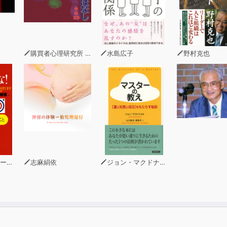
んでした。
クの会長、社長、担当者の方がそのことを深く理解をしてくださり、
りました。感謝の思いでいっぱいです。「聞き流すだけ」ができるa
きた英語、使える英語を楽しく身につけていただくことを願っ
購買者心理研究所 株式会社モデンナ 顧問 青木幹和
水島広子
野村克也
ソン
志麻絹依
ジョン・マクドナルド