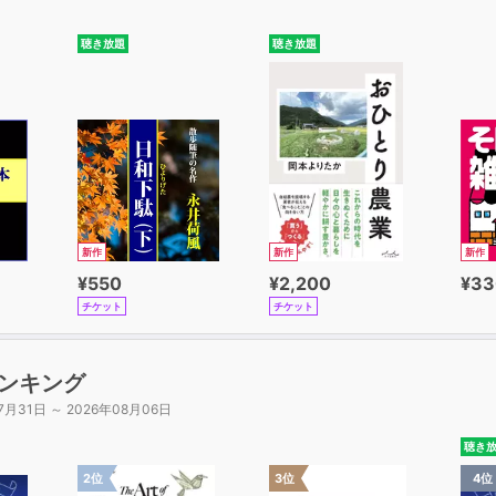
聴き放題
聴き放題
新作
新作
新作
¥550
¥2,200
¥33
チケット
チケット
ンキング
7月31日 ～ 2026年08月06日
聴き
2位
3位
4位