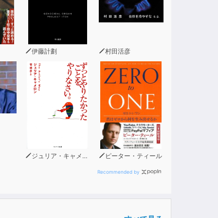
audiobook.jpでスピードラーニングが
udiobook.jpで多くの皆様がスピードラ
てやみません。
伊藤計劃
村田活彦
ジュリア・キャメロン
ピーター・ティール
Recommended by