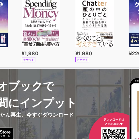
¥1,980
¥1,980
¥22
チケット
チケット
オブックで
間にインプット
んたん再生、今すぐダウンロード