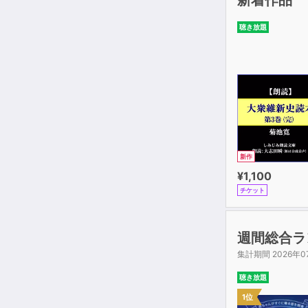
聴き放題
新作
¥1,100
チケット
週間総合ラ
集計期間 2026年0
聴き放題
1位