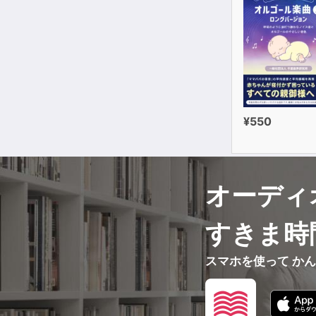
¥550
オーディ
すきま時
スマホを使って か