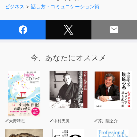
の習得を導きます。
ビジネス
>
話し方・コミュニケーション術
背景に流れる心地よい音楽とともに英語を浴びるように聴
いて、まずは英語に慣れていきましょう！
「スピードラーニング英語」作品一覧
▼エスプリライン創業者 大谷登さんからのコメント
今、あなたにオススメ
私自身が英語を学んできた経験から生まれたスピードラー
ニングを35年の歳月をかけて日本の皆様に伝えてまいり
ました。聞き流す英語の威力を一番感じているのは私自身
だからです。
スピードラーニングのサービスは終了いたしましたが、残
念ながらそのいのちをわからない人がまだたくさんいるこ
とに申し訳なさでいっぱいです。たとえば「どうしても、
英語が話せないのです」というお客様の悲痛の言葉。その
大野靖志
中村天風
芥川龍之介
方は学校英語と同じ方法で勉強していたのです。わからな
い単語を辞書で調べ、日本語に訳して意味を理解しようと