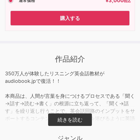
¥
3,000
通常価格
税込
購入する
作品紹介
350万人が体験したリスニング英会話教材が
audiobook.jpで復活！！
本商品は、人間が言葉を身につけるプロセスである「聞く
→話す→読む→書く」の根源に立ち返って、「聞く→話
す」を繰り返し行うことで、英会話回路のインプットをサ
ポートするコンテンツです。シャワーを浴びるように英語
を聞き流して習慣化させることで、頭の中に英語が自然と
浮かんでくる、コミュニケーションに強い実用的な英会話
ジャンル