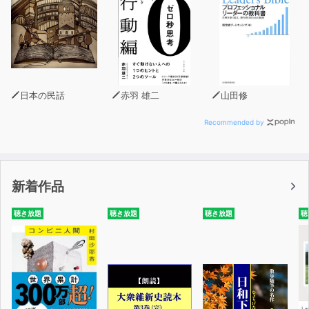
していました。
「単語の意味や文法を気にしないで、ただひたすら聞き流
してほしい」と伝えました。今までの英語をいったん忘れ
て、音から入っていただきたい。実は私自身も同じ過ちを
犯してきたのです。英語の本を全部暗記しましたが、英語
日本の民話
赤羽 雄二
山田修
は話せるようにはなりませんでした。
Recommended by
今回、オトバンクの会長、社長、担当者の方がそのことを
深く理解をしてくださり、audiobook.jpでスピードラー
ニングが聞けるようになりました。感謝の思いでいっぱい
新着作品
です。「聞き流すだけ」ができるaudiobook.jpで多くの
皆様がスピードラーニングの生きた英語、使える英語を楽
聴き放題
聴き放題
聴き放題
聴
しく身につけていただくことを願ってやみません。