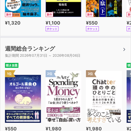
新作
新作
新作
新
¥1,320
¥1,100
¥550
¥
チケット
チケット
チ
週間総合ランキング
集計期間 2026年07月31日 ～ 2026年08月06日
聴き放題
聴
1位
2位
3位
¥550
¥1,980
¥1,980
¥