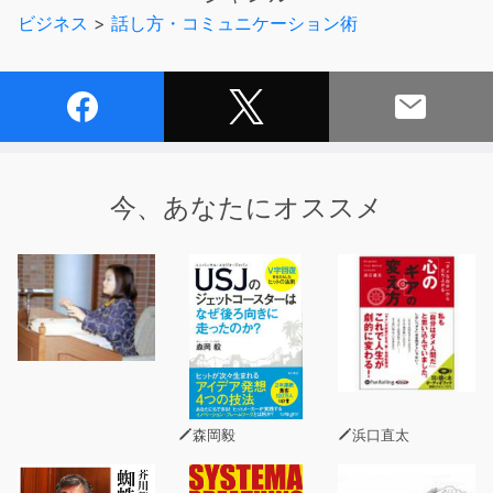
の習得を導きます。
ビジネス
>
話し方・コミュニケーション術
背景に流れる心地よい音楽とともに英語を浴びるように聴
いて、まずは英語に慣れていきましょう！
「スピードラーニング英語」作品一覧
▼エスプリライン創業者 大谷登さんからのコメント
今、あなたにオススメ
私自身が英語を学んできた経験から生まれたスピードラー
ニングを35年の歳月をかけて日本の皆様に伝えてまいり
ました。聞き流す英語の威力を一番感じているのは私自身
だからです。
スピードラーニングのサービスは終了いたしましたが、残
念ながらそのいのちをわからない人がまだたくさんいるこ
とに申し訳なさでいっぱいです。たとえば「どうしても、
英語が話せないのです」というお客様の悲痛の言葉。その
森岡毅
浜口直太
方は学校英語と同じ方法で勉強していたのです。わからな
い単語を辞書で調べ、日本語に訳して意味を理解しようと