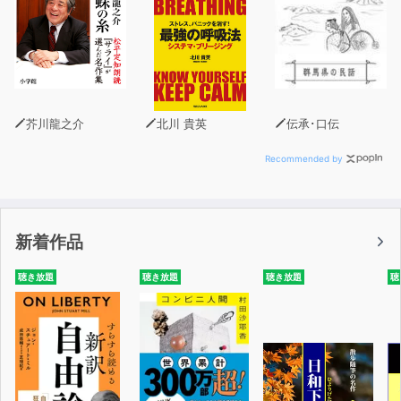
していました。
「単語の意味や文法を気にしないで、ただひたすら聞き流
してほしい」と伝えました。今までの英語をいったん忘れ
て、音から入っていただきたい。実は私自身も同じ過ちを
犯してきたのです。英語の本を全部暗記しましたが、英語
芥川龍之介
北川 貴英
伝承･口伝
は話せるようにはなりませんでした。
Recommended by
今回、オトバンクの会長、社長、担当者の方がそのことを
深く理解をしてくださり、audiobook.jpでスピードラー
ニングが聞けるようになりました。感謝の思いでいっぱい
新着作品
です。「聞き流すだけ」ができるaudiobook.jpで多くの
皆様がスピードラーニングの生きた英語、使える英語を楽
聴き放題
聴き放題
聴き放題
聴
しく身につけていただくことを願ってやみません。