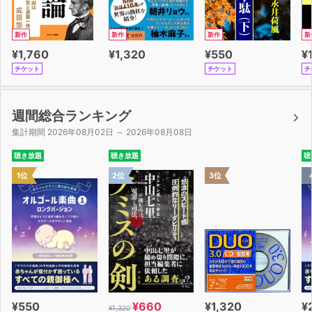
新作
新作
新作
新
¥1,760
¥1,320
¥550
¥
チケット
チケット
チ
週間総合ランキング
集計期間 2026年08月02日 ～ 2026年08月08日
聴き放題
聴き放題
聴
1位
2位
3位
¥550
¥660
¥1,320
¥
¥1,320