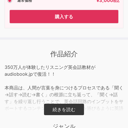
¥
3,000
通常価格
税込
購入する
作品紹介
350万人が体験したリスニング英会話教材が
audiobook.jpで復活！！
本商品は、人間が言葉を身につけるプロセスである「聞く
→話す→読む→書く」の根源に立ち返って、「聞く→話
す」を繰り返し行うことで、英会話回路のインプットをサ
ポートするコンテンツです。シャワーを浴びるように英語
を聞き流して習慣化させることで、頭の中に英語が自然と
浮かんでくる、コミュニケーションに強い実用的な英会話
ジャンル