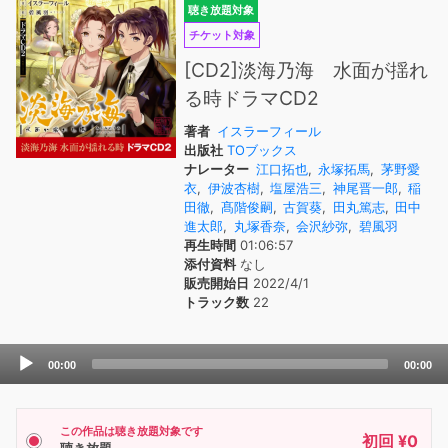
聴き放題対象
チケット対象
[CD2]淡海乃海 水面が揺れ
る時ドラマCD2
著者
イスラーフィール
出版社
TOブックス
ナレーター
江口拓也
,
永塚拓馬
,
茅野愛
衣
,
伊波杏樹
,
塩屋浩三
,
神尾晋一郎
,
稲
田徹
,
髙階俊嗣
,
古賀葵
,
田丸篤志
,
田中
進太郎
,
丸塚香奈
,
会沢紗弥
,
碧風羽
再生時間
01:06:57
添付資料
なし
販売開始日
2022/4/1
トラック数
22
Audio
00:00
00:00
Player
この作品は聴き放題対象です
初回 ¥0