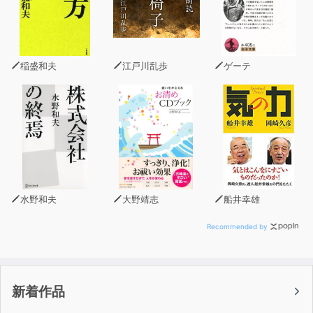
稲盛和夫
江戸川乱歩
ゲーテ
水野和夫
大野靖志
船井幸雄
Recommended by
新着作品