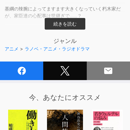
基綱の辣腕によってますます大きくなっていく朽木家だ
が、家臣達の心配事は世継ぎで……？
イスラーフィール先生原案の物語を豪華キャスト陣でお送
りするドラマCD第２弾！
ジャンル
アニメ
>
ラノベ・アニメ・ラジオドラマ
©Israfil / TO Books. ℗TO Books.
今、あなたにオススメ