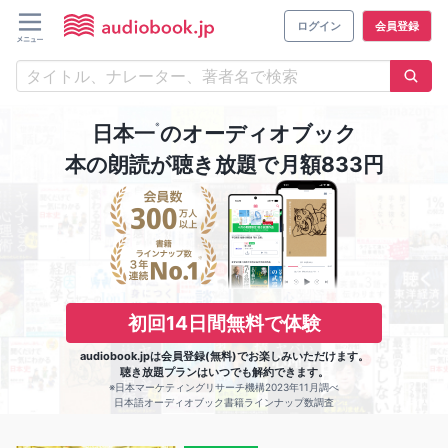
ログイン
会員登録
※
日本一
のオーディオブック
本の朗読が聴き放題で月額833円
初回14日間無料で体験
audiobook.jpは会員登録(無料)でお楽しみいただけます。
聴き放題プランはいつでも解約できます。
※日本マーケティングリサーチ機構2023年11月調べ
日本語オーディオブック書籍ラインナップ数調査