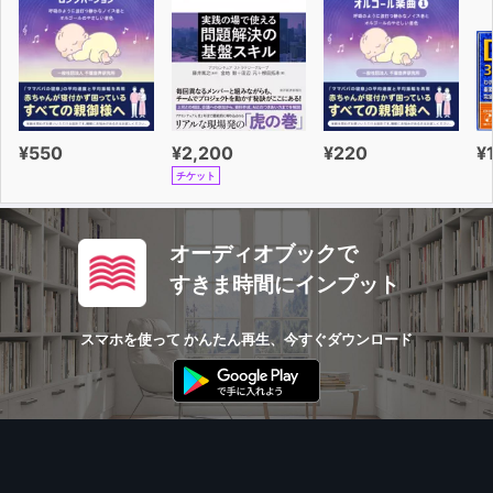
¥550
¥2,200
¥220
¥
チケット
オーディオブックで
すきま時間にインプット
スマホを使って かんたん再生、今すぐダウンロード