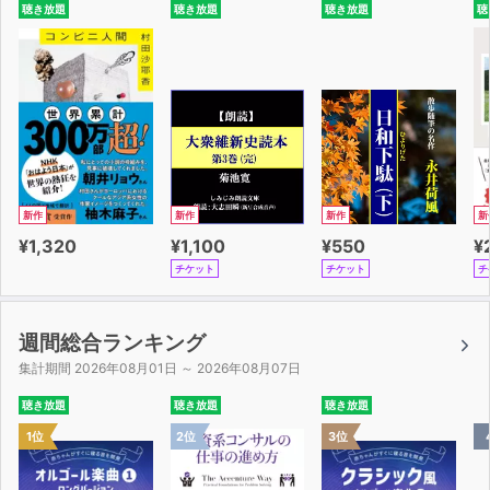
聴き放題
聴き放題
聴き放題
聴
新作
新作
新作
新
¥1,320
¥1,100
¥550
¥
チケット
チケット
チ
週間総合ランキング
集計期間 2026年08月01日 ～ 2026年08月07日
聴き放題
聴き放題
聴き放題
1位
2位
3位