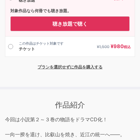
聴き放題
対象作品なら何冊でも聴き放題。
聴き放題で聴く
この作品はチケット対象です
¥
980
¥
1,500
税込
チケット
プランを選択せずに作品を購入する
作品紹介
今回は小説第２～３巻の物語をドラマCD化！
一向一揆を退け、比叡山を焼き、近江の統一へ――。