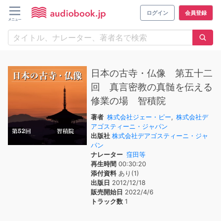
ログイン
会員登録
日本の古寺・仏像 第五十二
回 真言密教の真髄を伝える
修業の場 智積院
著者
株式会社ジェー・ピー
,
株式会社デ
アゴスティーニ・ジャパン
出版社
株式会社デアゴスティーニ・ジャ
パン
ナレーター
窪田等
再生時間
00:30:20
添付資料
あり(1)
出版日
2012/12/18
販売開始日
2022/4/6
トラック数
1