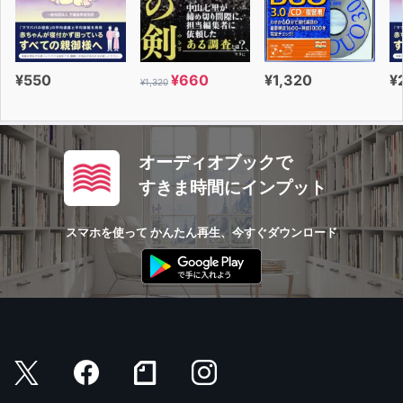
¥550
¥660
¥1,320
¥
¥1,320
オーディオブックで
すきま時間にインプット
スマホを使って かんたん再生、今すぐダウンロード