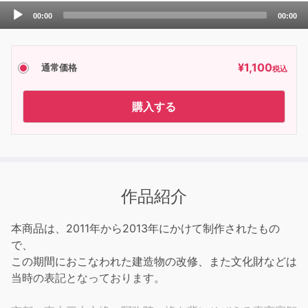
Audio
00:00
00:00
Player
¥
1,100
通常価格
税込
購入する
作品紹介
本商品は、2011年から2013年にかけて制作されたもの
で、
この期間におこなわれた建造物の改修、また文化財などは
当時の表記となっております。