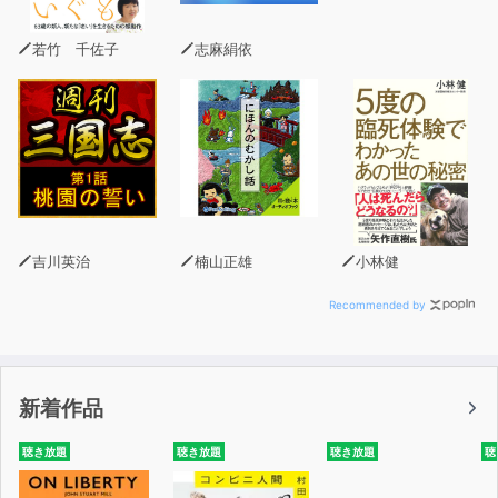
若竹 千佐子
志麻絹依
吉川英治
楠山正雄
小林健
Recommended by
新着作品
聴き放題
聴き放題
聴き放題
聴