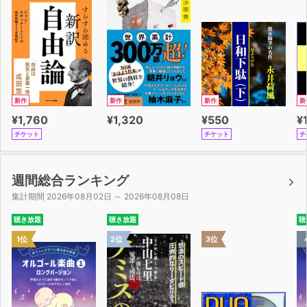
新作
新作
新作
新
¥1,760
¥1,320
¥550
¥
チケット
チケット
チ
週間総合ランキング
集計期間 2026年08月02日 ～ 2026年08月08日
聴き放題
聴き放題
聴
1位
2位
3位