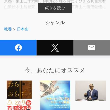
京都・東山三十六峰、阿弥陀ヶ峰を背にそびえる真言宗智
山派総本山智積院。元々は平安時代、高野山の僧侶覚鑁に
よって開かれた紀州和歌山の古刹、根来寺の学問所でし
た。豊臣秀吉の襲撃によって一度は灰燼に帰しながら、将
ジャンル
軍徳川家康の庇護の元、この地で再興。また寺宝、長谷川
教養
>
日本史
等伯作「楓図」は、かつて秀吉が描かせたものです。真言
密教の教えを深め、今も僧侶たちの教学研鑽の場として知
られる智積院の波乱の歴史を振り返ります。
今、あなたにオススメ