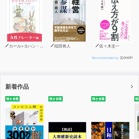
カール=ヨハン・エリーン
稲田将人
佐々木圭一
Recommended by
新着作品
聴き放題
聴き放題
聴き放題
聴