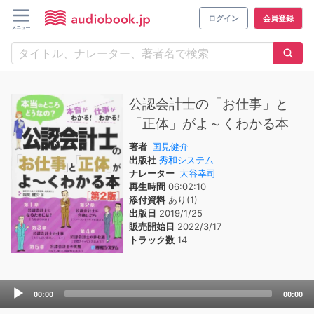
ログイン
会員登録
公認会計士の「お仕事」と
「正体」がよ～くわかる本
著者
国見健介
出版社
秀和システム
ナレーター
大谷幸司
再生時間
06:02:10
添付資料
あり(1)
出版日
2019/1/25
販売開始日
2022/3/17
トラック数
14
Audio
00:00
00:00
Player