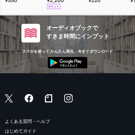
¥550
¥2,200
¥220
¥
チケット
オーディオブックで
すきま時間にインプット
スマホを使って かんたん再生、今すぐダウンロード
よくある質問・ヘルプ
はじめてガイド