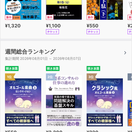
新作
新作
新作
新
¥1,320
¥1,100
¥550
¥
チケット
チケット
チ
週間総合ランキング
集計期間 2026年08月01日 ～ 2026年08月07日
聴き放題
聴き放題
聴き放題
1位
2位
3位