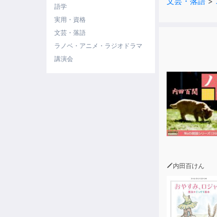
文芸・落語
>
語学
実用・資格
文芸・落語
ラノベ・アニメ・ラジオドラマ
講演会
内田百けん