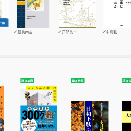
ーン
新美南吉
戸部良一
中島聡
聴き放題
聴き放題
聴き