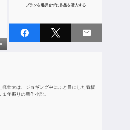
プランを選択せずに作品を購入する
own
ase
た梶壮太は、ジョギング中にふと目にした看板
ase
１１年振りの新作小説。
e.