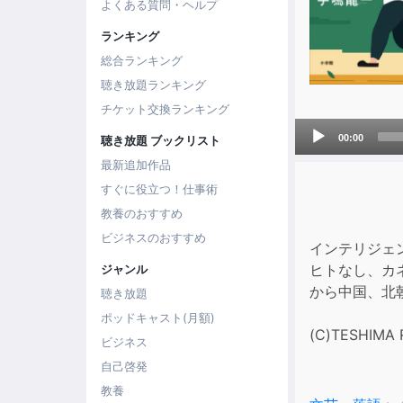
よくある質問・ヘルプ
ランキング
総合ランキング
聴き放題ランキング
チケット交換ランキング
Audio
00:00
聴き放題 ブックリスト
Player
最新追加作品
すぐに役立つ！仕事術
教養のおすすめ
ビジネスのおすすめ
インテリジェ
ヒトなし、カ
ジャンル
から中国、北
聴き放題
ポッドキャスト(月額)
(C)TESHIMA 
ビジネス
自己啓発
教養