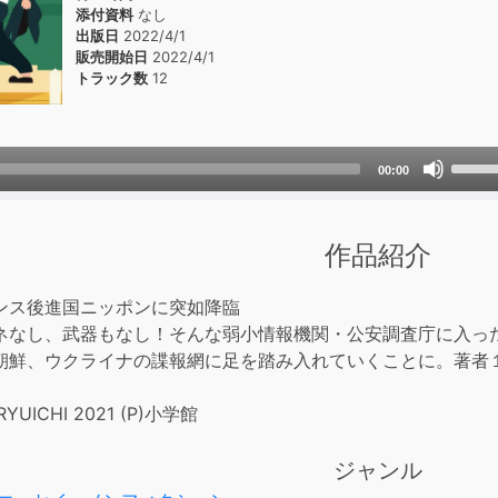
添付資料
なし
出版日
2022/4/1
販売開始日
2022/4/1
トラック数
12
Use
00:00
Up/D
Arrow
keys
作品紹介
to
incre
ンス後進国ニッポンに突如降臨
or
ネなし、武器もなし！そんな弱小情報機関・公安調査庁に入っ
decre
朝鮮、ウクライナの諜報網に足を踏み入れていくことに。著者
volum
RYUICHI 2021 (P)小学館
ジャンル