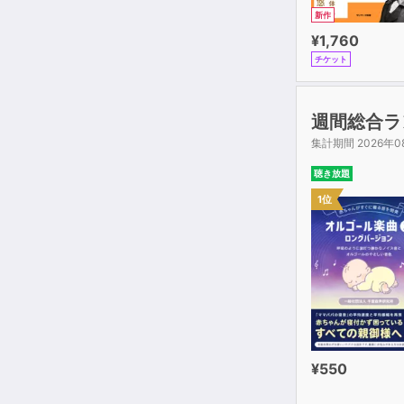
新作
¥1,760
チケット
週間総合ラ
集計期間 2026年0
聴き放題
1位
¥550