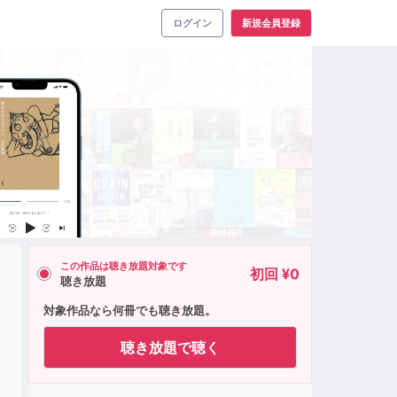
ログイン
新規会員登録
この作品は聴き放題対象です
初回 ¥0
聴き放題
対象作品なら何冊でも聴き放題。
聴き放題で聴く