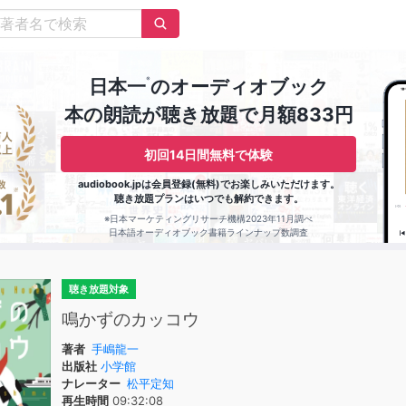
※
日本一
のオーディオブック
本の朗読が聴き放題で月額833円
初回14日間無料で体験
audiobook.jpは会員登録(無料)でお楽しみいただけます。
聴き放題プランはいつでも解約できます。
※日本マーケティングリサーチ機構2023年11月調べ
日本語オーディオブック書籍ラインナップ数調査
聴き放題対象
鳴かずのカッコウ
著者
手嶋龍一
出版社
小学館
ナレーター
松平定知
再生時間
09:32:08