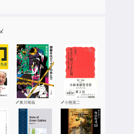
メ
東川篤哉
小熊英二