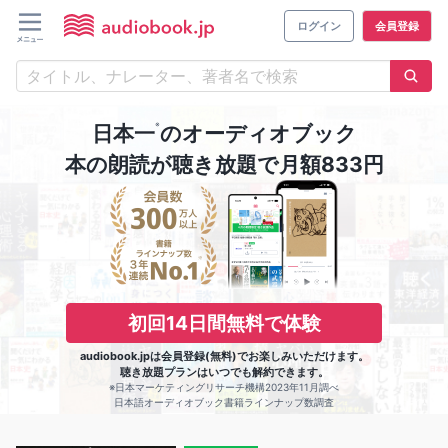
ログイン
会員登録
※
日本一
のオーディオブック
本の朗読が聴き放題で月額833円
初回14日間無料で体験
audiobook.jpは会員登録(無料)でお楽しみいただけます。
聴き放題プランはいつでも解約できます。
※日本マーケティングリサーチ機構2023年11月調べ
日本語オーディオブック書籍ラインナップ数調査