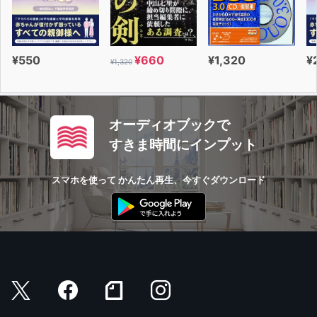
¥550
¥660
¥1,320
¥
¥1,320
オーディオブックで
すきま時間にインプット
スマホを使って かんたん再生、今すぐダウンロード