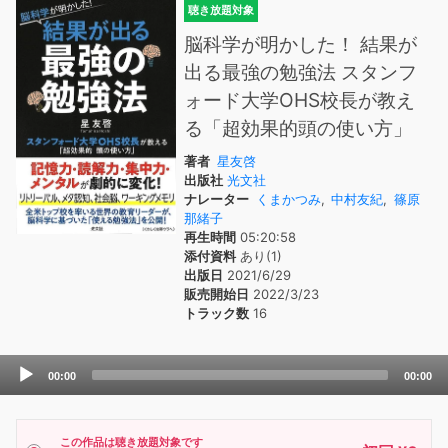
聴き放題対象
脳科学が明かした！ 結果が
出る最強の勉強法 スタンフ
ォード大学OHS校長が教え
る「超効果的頭の使い方」
著者
星友啓
出版社
光文社
ナレーター
くまかつみ
,
中村友紀
,
篠原
那緒子
再生時間
05:20:58
添付資料
あり(1)
出版日
2021/6/29
販売開始日
2022/3/23
トラック数
16
Audio
00:00
00:00
Player
この作品は聴き放題対象です