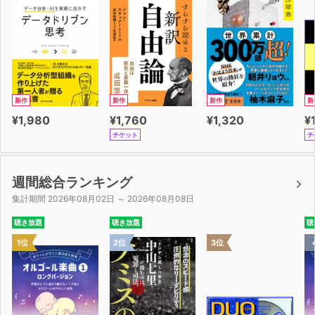
新作
新作
新作
新
¥1,980
¥1,760
¥1,320
¥
チケット
チ
週間総合ランキング
集計期間 2026年08月02日 ～ 2026年08月08日
聴き放題
聴き放題
聴
1位
2位
3位