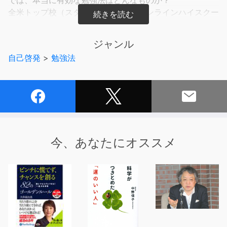
全米トップ校（スタンフォード大学オンラインハイスクー
ル）を率いる著者が、
リトリーバル、メタ認知、社会脳などの知見を踏まえ、
ジャンル
学歴・年齢・能力に関係なく誰にでも実践できる勉強法を
自己啓発
>
勉強法
一挙に公開！
今、あなたにオススメ