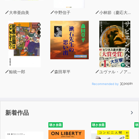
大串亜由美
中野信子
小林節（慶応大学法学部教授・弁護士）
鯨統一郎
森田草平
ユヴァル・ノア・ハラリ
Recommended by
新着作品
聴き放題
聴き放題
聴