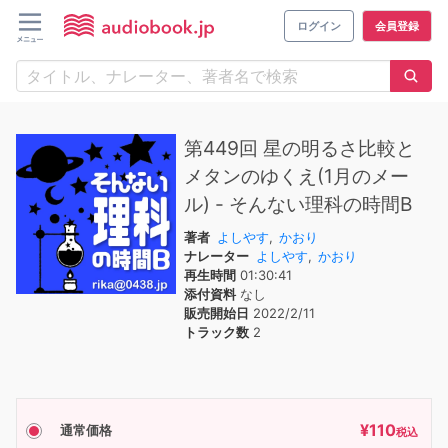
ログイン
会員登録
第449回 星の明るさ比較と
メタンのゆくえ(1月のメー
ル) - そんない理科の時間B
著者
よしやす
,
かおり
ナレーター
よしやす
,
かおり
再生時間
01:30:41
添付資料
なし
販売開始日
2022/2/11
トラック数
2
¥
110
通常価格
税込