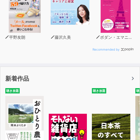
https://sonnai.com
平野友朗
藤沢久美
ボダン・エマニュエル
Recommended by
新着作品
聴き放題
聴き放題
聴