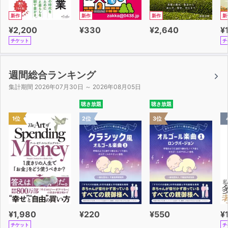
新作
新作
新作
新
¥2,200
¥330
¥2,640
¥
チケット
チ
週間総合ランキング
集計期間 2026年07月30日 ～ 2026年08月05日
聴き放題
聴き放題
1位
2位
3位
¥1,980
¥220
¥550
¥
チケット
チ