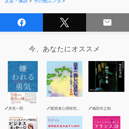
文芸・落語
>
その他エンタメ
気ままなおしゃべりを追加しています。
【メイル募集中】
rika@0438.jp
みなさまからのメッセージをお待ちしております。質問は
なるべく番組で取り上げてお答えしようと思います。ラジ
今、あなたにオススメ
オネームもお忘れなく。
【そんないプロジェクト】
2010年より続くポッドキャストグループ、2019年現在は
4番組をaudiobook.jpにてご用意しています。
『そんなことないっしょ』
『そんない美術の時間』
『そんない理科の時間B』
『そんない雑貨店』
岸見一郎
購買者心理研究所 株式会社モデンナ 顧問 青木幹和
織田作之助
『そんないっと』
こちらの過去配信や過去番組のアクセスは、当プロジェク
トのwebサイトにてご覧いただけます。