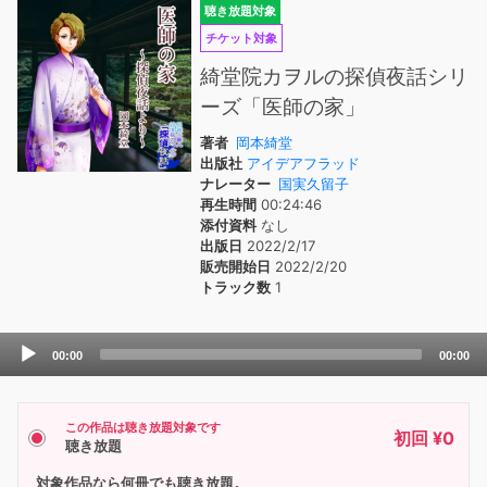
聴き放題対象
チケット対象
綺堂院カヲルの探偵夜話シリ
ーズ「医師の家」
著者
岡本綺堂
出版社
アイデアフラッド
ナレーター
国実久留子
再生時間
00:24:46
添付資料
なし
出版日
2022/2/17
販売開始日
2022/2/20
トラック数
1
Audio
00:00
00:00
Player
この作品は聴き放題対象です
初回 ¥0
聴き放題
対象作品なら何冊でも聴き放題。