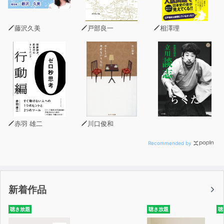
両親は海外在住。本人も幼少期に海外にいたので、日本に
戻ってきて女性の不自由さを痛感。
藤沢久美
戸部良一
相澤理
祖母がイギリス人で身長が高く、よく男性に間違われたた
め、男装して自由な生活を満喫する日々を送っている。
赤羽 雄二
川口俊和
Recommended by
新着作品
聴き放題
聴き放題
聴