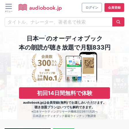
ログイン
会員登録
※
日本一
のオーディオブック
本の朗読が聴き放題で月額833円
初回14日間無料で体験
audiobook.jpは会員登録(無料)でお楽しみいただけます。
聴き放題プランはいつでも解約できます。
※日本マーケティングリサーチ機構2023年11月調べ
日本語オーディオブック書籍ラインナップ数調査