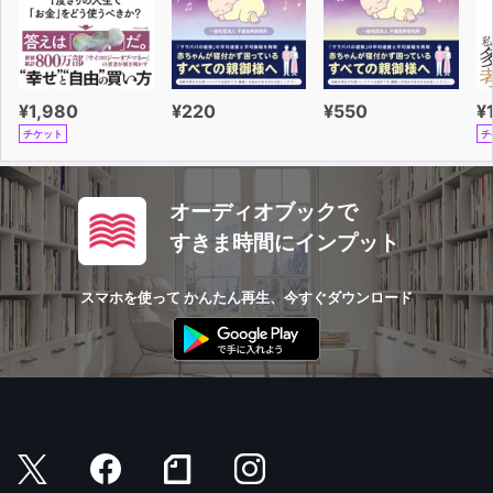
¥1,980
¥220
¥550
¥
チケット
チ
オーディオブックで
すきま時間にインプット
スマホを使って かんたん再生、今すぐダウンロード