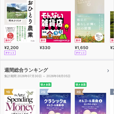
新作
新作
新作
新
¥2,200
¥330
¥1,650
¥
チケット
チケット
週間総合ランキング
集計期間 2026年07月30日 ～ 2026年08月05日
聴き放題
聴き放題
1位
2位
3位