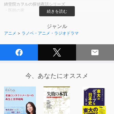
綺堂院カヲルの探偵夜話シリーズ
・医師の家
・蛔虫
・百年前の黒手組
ジャンル
・シリーズ3本セット「医師の家/蛔虫/百年前の黒手組」
アニメ
>
ラノベ・アニメ・ラジオドラマ
キャラクターイラスト：桜咲
ジャケット編集：ゆめねゆに
声優：国実久留子
企画/制作：アイデアフラッド合同会社
【キャラクター】
今、あなたにオススメ
綺堂院カヲル（Kidoin Kaoru）
昭和初期。
コナン・ドイルの『シャーロック・ホームズ』を読んでか
ら探偵モノが好きになり、探偵話を好む人たちのサロンに
出るようになった。
探偵小説や、摩訶不思議な話、怪談なども大好き。日本の
探偵小説の魅力にもはまっている。