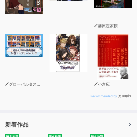
藤原定家撰
グローバルタスクフォース(著)
小倉広
Recommended by
新着作品
聴き放題
聴き放題
聴き放題