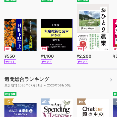
新作
新作
新作
新
¥550
¥1,100
¥2,200
¥
チケット
チケット
チケット
週間総合ランキング
集計期間 2026年07月31日 ～ 2026年08月06日
聴き放題
聴
1位
2位
3位