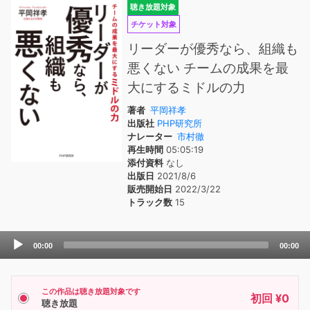
聴き放題対象
チケット対象
リーダーが優秀なら、組織も
悪くない チームの成果を最
大にするミドルの力
著者
平岡祥孝
出版社
PHP研究所
ナレーター
市村徹
再生時間
05:05:19
添付資料
なし
出版日
2021/8/6
販売開始日
2022/3/22
トラック数
15
Audio
00:00
00:00
Player
この作品は聴き放題対象です
初回 ¥0
聴き放題