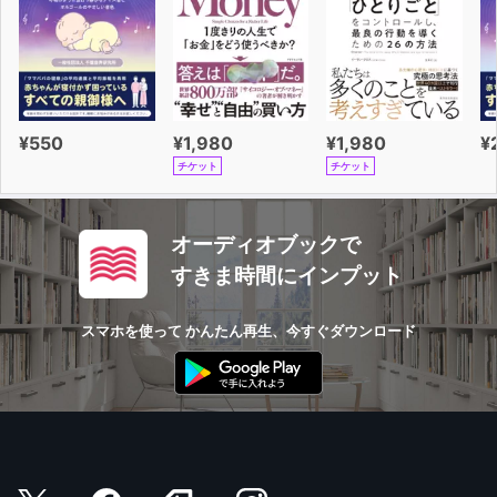
¥550
¥1,980
¥1,980
¥
チケット
チケット
オーディオブックで
すきま時間にインプット
スマホを使って かんたん再生、今すぐダウンロード