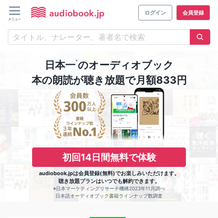
ログイン
会員登録
※
日本一
のオーディオブック
本の朗読が聴き放題で月額833円
初回14日間無料で体験
audiobook.jpは会員登録(無料)でお楽しみいただけます。
聴き放題プランはいつでも解約できます。
※日本マーケティングリサーチ機構2023年11月調べ
日本語オーディオブック書籍ラインナップ数調査