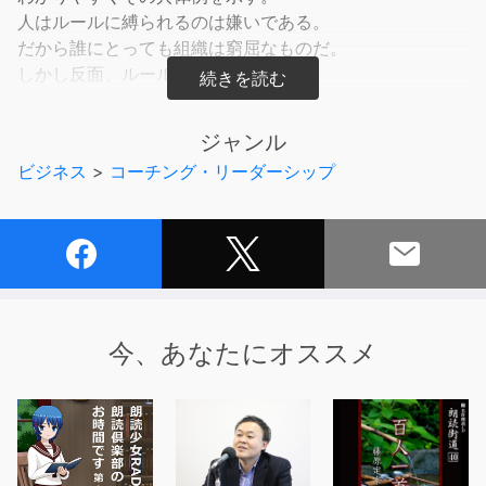
人はルールに縛られるのは嫌いである。
だから誰にとっても組織は窮屈なものだ。
しかし反面、ルールに従える環境なら、
組織の一員として生きる方が安全で楽だ。
太古の集団での狩猟時代以降、
ジャンル
人はそういうアンビバレントな状況の中で生きてきた。
ビジネス
>
コーチング・リーダーシップ
そして、それを解消してくれる優秀なリーダーを求めてき
たのである。
本書の著者は、優秀なリーダーの特性を、部下を納得させ
る力とする。
組織の中に生きれば不本意な役割を担うことも多い。
そのような時、リーダーがその人を納得させられるか否か
が
今、あなたにオススメ
最重要だというわけである。
常日頃からの姿勢、いざという時の構え、
いかなる言動が部下の信頼を集めるか。
大学生の就活指導30年余の実体験から、
若者が求めてやまないリーダー像を描き出す。