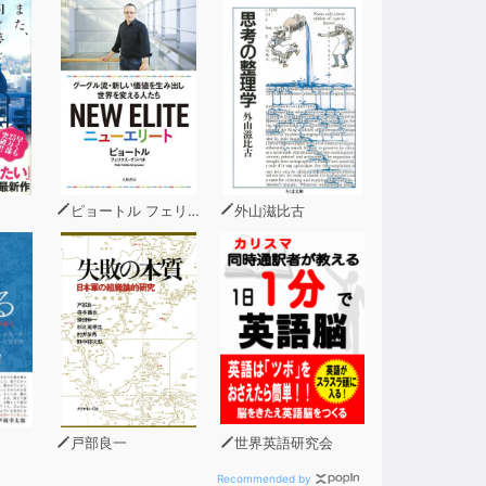
ピョートル フェリクス グジバチ
外山滋比古
戸部良一
世界英語研究会
Recommended by