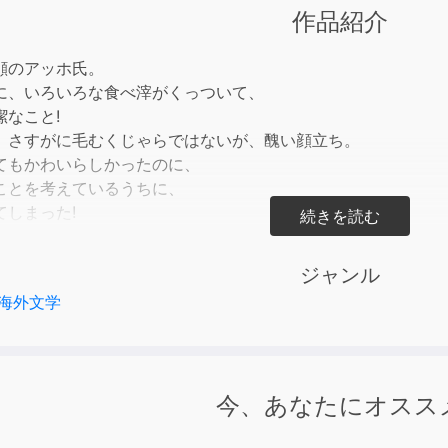
keys
作品紹介
to
incre
顔のアッホ氏。
or
に、いろいろな食べ滓がくっついて、
decre
潔なこと!
volum
、さすがに毛むくじゃらではないが、醜い顔立ち。
てもかわいらしかったのに、
ことを考えているうちに、
てしまった!
くりひろげる
しろいけど、こわい。こわいけど、
ジャンル
ろい」話のかずかず。
海外文学
と、ぞっとする結末は…。
今、あなたにオスス