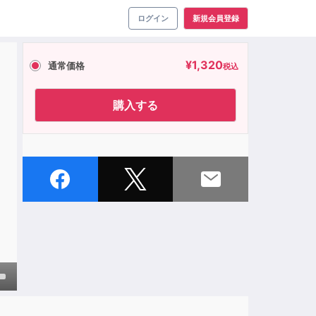
ログイン
新規会員登録
¥
1,320
通常価格
税込
購入する
own