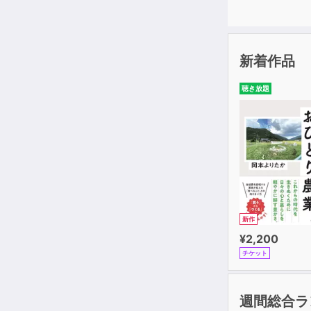
新着作品
聴き放題
新作
¥2,200
チケット
週間総合ラ