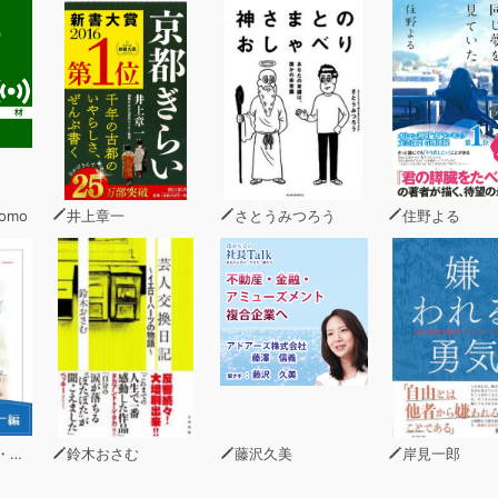
momo
井上章一
さとうみつろう
住野よる
ーン
鈴木おさむ
藤沢久美
岸見一郎