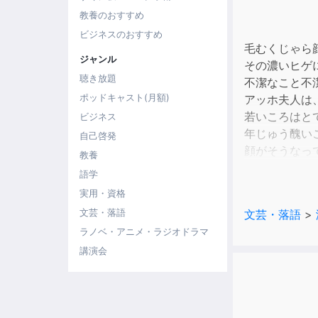
教養のおすすめ
ビジネスのおすすめ
毛むくじゃら
ジャンル
その濃いヒゲ
聴き放題
不潔なこと不
ポッドキャスト(月額)
アッホ夫人は
若いころはと
ビジネス
年じゅう醜い
自己啓発
顔がそうなっ
教養
そんな夫婦が
語学
「とてもおも
実用・資格
とてもおもし
文芸・落語
文芸・落語
>
さて、ちょっ
ラノベ・アニメ・ラジオドラマ
講演会