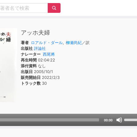
アッホ夫婦
著者
ロアルド・ダール
,
柳瀬尚紀
／訳
出版社
評論社
ナレーター
西尾將
再生時間
02:04:22
添付資料
なし
出版日
2005/10/1
販売開始日
2022/2/3
トラック数
30
Use
00:00
Up/D
Arrow