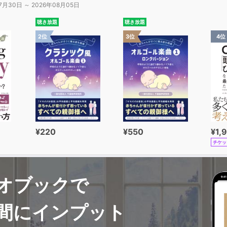
7月30日 ～ 2026年08月05日
聴き放題
聴き放題
2位
3位
4位
¥220
¥550
¥1,
チケッ
オブックで
間にインプット