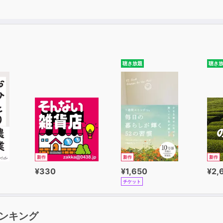
聴き放題
聴き
新作
新作
新作
¥330
¥1,650
¥2,
チケット
ンキング