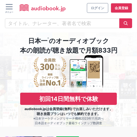
ログイン
会員登録
※
日本一
のオーディオブック
本の朗読が聴き放題で月額833円
初回14日間無料で体験
audiobook.jpは会員登録(無料)でお楽しみいただけます。
聴き放題プランはいつでも解約できます。
※日本マーケティングリサーチ機構2023年11月調べ
日本語オーディオブック書籍ラインナップ数調査