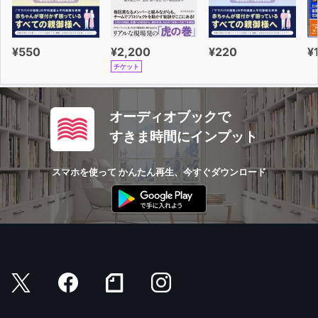
¥550
¥2,200
¥220
¥
チケット
オーディオブックで
すきま時間にインプット
スマホを使って かんたん再生、今すぐダウンロード