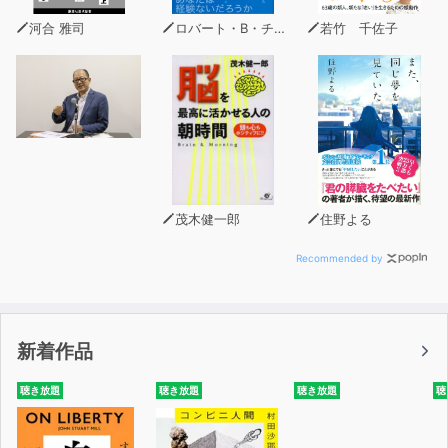
河合 雅司
ロバート・B・チャルディーニ
若竹 千佐子
茂木健一郎
住野よる
Recommended by
新着作品
聴き放題
聴き放題
聴き放題
聴