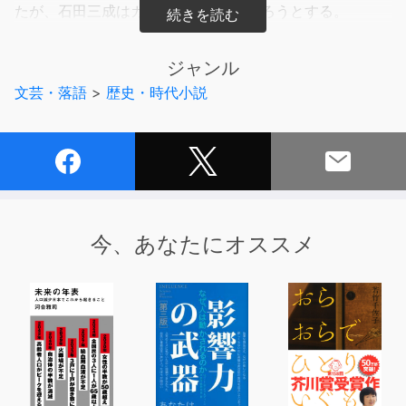
たが、石田三成はガラシャを人質にとろうとする。
【朗読 酒井玲】吹き替え現場で培った表現力と幅広いキ
ャラクター力で、生きた演技と安定のナレーション力。し
ジャンル
なやかで伸びのある柔らかい声から、芯のある真っ直ぐで
文芸・落語
>
歴史・時代小説
艶やかな声まで、作風に合わせて表現します。英語・ラテ
ン語の言語発音指導もする、吹き替え、アニメ、ゲーム、
ナレーション、企業ボイス等様々なジャンルで活躍の帰国
子女声優。
今、あなたにオススメ