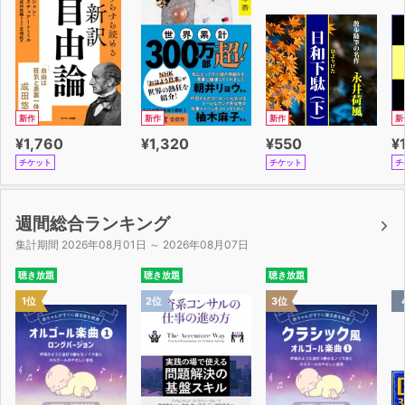
新作
新作
新作
新
¥1,760
¥1,320
¥550
¥
チケット
チケット
チ
週間総合ランキング
集計期間 2026年08月01日 ～ 2026年08月07日
聴き放題
聴き放題
聴き放題
1位
2位
3位