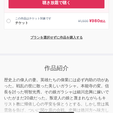
聴き放題で聴く
この作品はチケット対象です
¥
980
¥
1,500
税込
チケット
プランを選択せずに作品を購入する
作品紹介
歴史上の偉人の妻。英雄たちの偉業には必ず内助の功があ
った。戦乱の世に散った美しいガラシャ。本能寺の変。信
長を討った明智光秀。その娘ガラシャは細川忠興に嫁いで
いたがまだ20歳だった。叛逆人の娘と蔑まれながらもキ
リスト教に帰依し心の平安を保とうとする。しかし世は風
雲急を告げ、ついに関ケ原の合戦。忠興は徳川方へ味方し