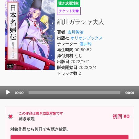
聴き放題対象
チケット対象
細川ガラシャ夫人
著者
吉川英治
出版社
オリオンブックス
ナレーター
酒井玲
再生時間
00:50:52
添付資料
なし
出版日
2022/1/21
販売開始日
2022/2/4
トラック数
2
Audio
00:00
00:00
Player
この作品は聴き放題対象です
初回 ¥0
聴き放題
対象作品なら何冊でも聴き放題。