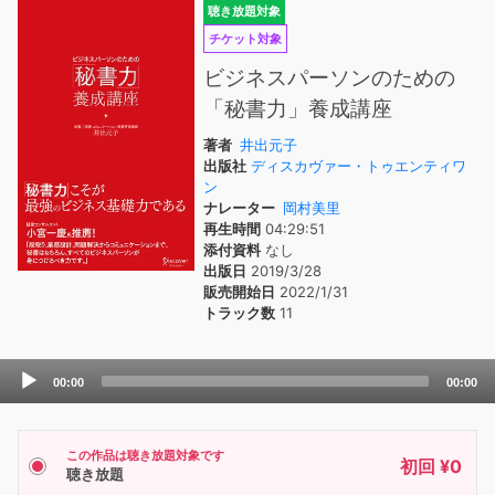
聴き放題対象
チケット対象
ビジネスパーソンのための
「秘書力」養成講座
著者
井出元子
出版社
ディスカヴァー・トゥエンティワ
ン
ナレーター
岡村美里
再生時間
04:29:51
添付資料
なし
出版日
2019/3/28
販売開始日
2022/1/31
トラック数
11
Audio
00:00
00:00
Player
この作品は聴き放題対象です
初回 ¥0
聴き放題