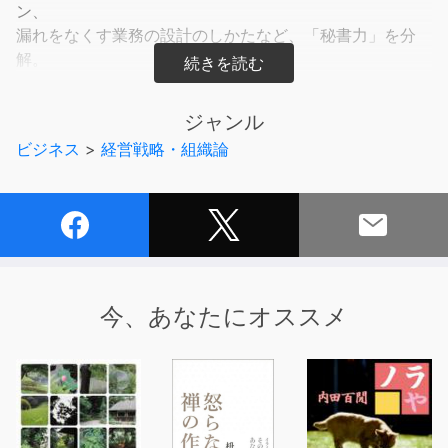
ン、
漏れをなくす業務の設計のしかたなど、「秘書力」を分
解。
秘書業務を行なうかたわら、研修講師を務める著者ならで
ジャンル
はの、
ビジネス
>
経営戦略・組織論
わかりやすく、「意味」と「理由」の理解を含めて身につ
くスキルが満載!
広くビジネスパーソンに役立つスキルをまとめた1冊。
＜目次＞
第1部 業務遂行編
第1章 秘書力とは、「段取り力」
今、あなたにオススメ
第2章 秘書力とは、「確実力」
第3章 秘書力とは、「気づき力」
第4章 秘書力とは、「問題解決力」
第2部 関係構築編
第5章 秘書力とは、「接遇力」