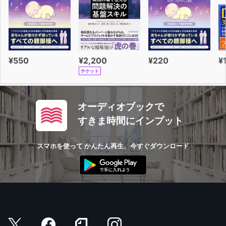
¥550
¥2,200
¥220
¥
チケット
オーディオブックで
すきま時間にインプット
スマホを使って かんたん再生、今すぐダウンロード