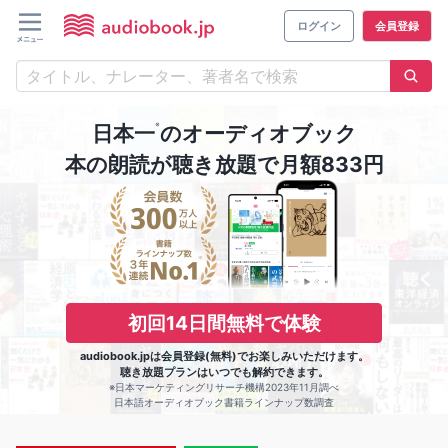
ログイン
会員登録
※
日本一
のオーディオブック
本の朗読が聴き放題で月額833円
初回14日間無料で体験
audiobook.jpは会員登録(無料)でお楽しみいただけます。
聴き放題プランはいつでも解約できます。
※日本マーケティングリサーチ機構2023年11月調べ
日本語オーディオブック書籍ラインナップ数調査