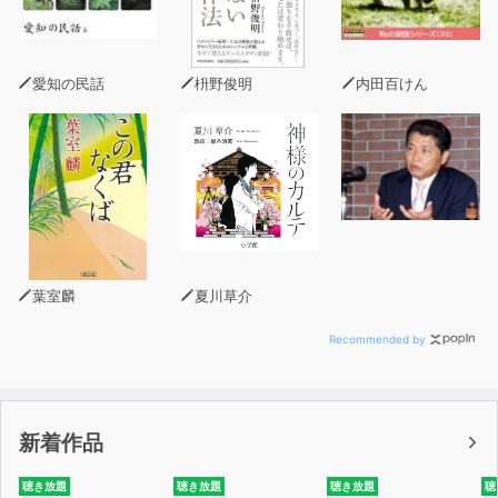
第6章 秘書力とは、「コミュニケーション力」
第7章 秘書力とは、「信用力」
愛知の民話
枡野俊明
内田百けん
第3部 自己成長編
第8章 秘書力とは、「学び力」
第9章 秘書力とは、「成長力」
葉室麟
夏川草介
Recommended by
新着作品
聴き放題
聴き放題
聴き放題
聴