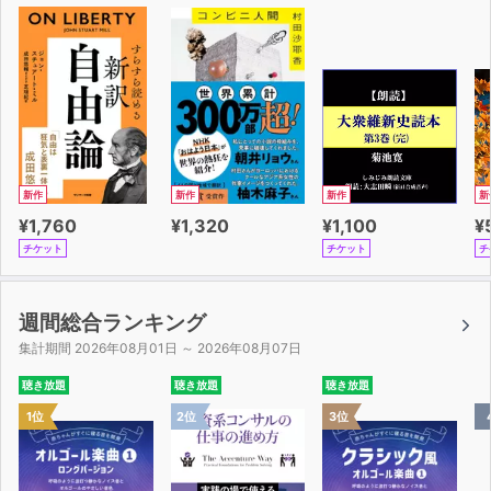
新作
新作
新作
新
¥1,760
¥1,320
¥1,100
¥
チケット
チケット
チ
週間総合ランキング
集計期間 2026年08月01日 ～ 2026年08月07日
聴き放題
聴き放題
聴き放題
1位
2位
3位