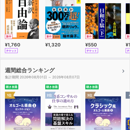
新作
新作
新作
新
¥1,760
¥1,320
¥550
¥
チケット
チケット
チ
週間総合ランキング
集計期間 2026年08月01日 ～ 2026年08月07日
聴き放題
聴き放題
聴き放題
1位
2位
3位