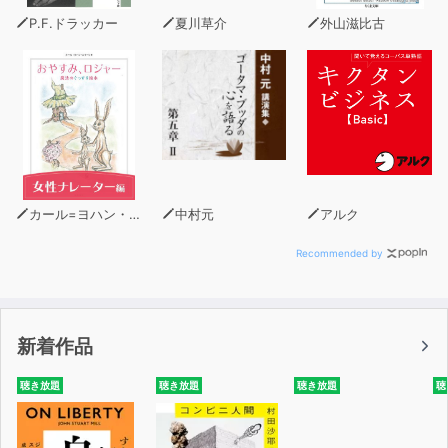
P.F.ドラッカー
夏川草介
外山滋比古
カール=ヨハン・エリーン
中村元
アルク
Recommended by
新着作品
聴き放題
聴き放題
聴き放題
聴