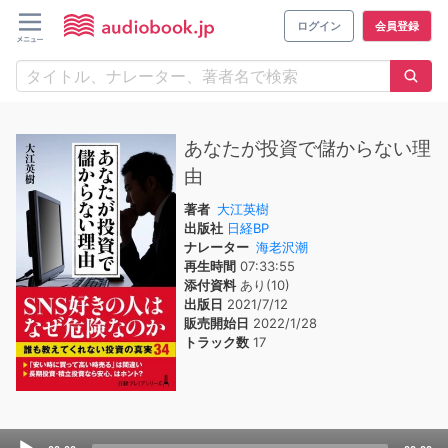
ログイン
会員登録
あなたが投資で儲からない理
由
著者
大江英樹
出版社
日経BP
ナレーター
海老沢潮
再生時間
07:33:55
添付資料
あり(10)
出版日
2021/7/12
販売開始日
2022/1/28
トラック数
17
Audio