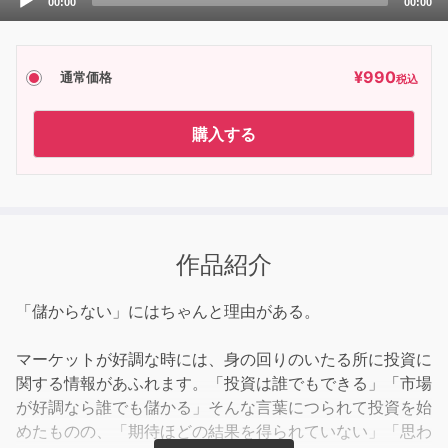
00:00
00:00
Player
¥
990
通常価格
税込
購入する
作品紹介
「儲からない」にはちゃんと理由がある。
マーケットが好調な時には、身の回りのいたる所に投資に
関する情報があふれます。「投資は誰でもできる」「市場
が好調なら誰でも儲かる」そんな言葉につられて投資を始
めたものの、「期待ほどの結果を得られていない」「思わ