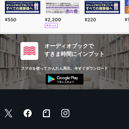
¥550
¥2,200
¥220
¥
チケット
オーディオブックで
すきま時間にインプット
スマホを使って かんたん再生、今すぐダウンロード