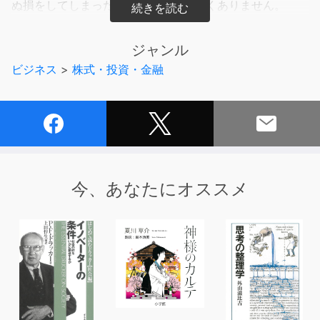
ぬ損をしてしまった」という声は少なくありません。
なぜ、儲からないのか? それは投資の原理原則を理解して
ジャンル
いないから。情報に踊らされ「自分の頭で考える」投資が
ビジネス
>
株式・投資・金融
できていないからではないでしょうか。
ネットを使えば最近のトレンドからおすすめの銘柄まで
様々な情報を得ることができる時代ですが、投資の考え方
の基本については誰も教えてくれません。
本書では、証券会社で何万人もの個人投資家をみてきた著
今、あなたにオススメ
者が、その長年の経験から、投資家が陥りがちな落とし
穴、そして、成功する投資家が大切にしている考え方の基
本について紹介します。