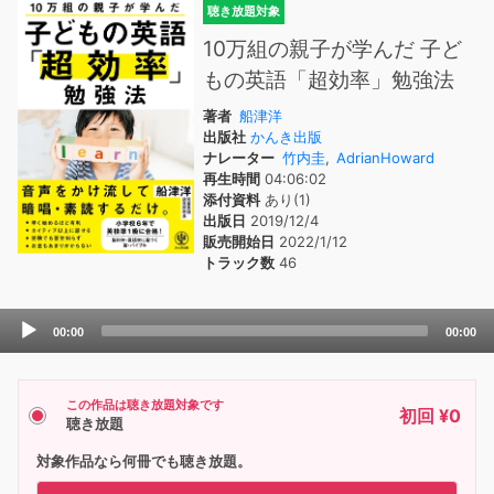
聴き放題対象
10万組の親子が学んだ 子ど
もの英語「超効率」勉強法
著者
船津洋
出版社
かんき出版
ナレーター
竹内圭
,
AdrianHoward
再生時間
04:06:02
添付資料
あり(1)
出版日
2019/12/4
販売開始日
2022/1/12
トラック数
46
Audio
00:00
00:00
Player
この作品は聴き放題対象です
初回 ¥0
聴き放題
対象作品なら何冊でも聴き放題。