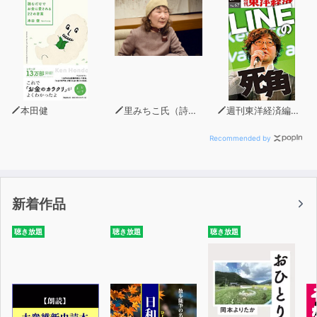
と親御さんからも喜ばれています。
親が付きっ切りで教える必要がないため、共働きのご家庭
にはとくにお勧めです。
その勉強法を『子どもの英語「超効率」勉強法』と名づけ
ました。
子どもにとって、英語はスポーツのようなもの。
本田健
里みちこ氏（詩人）
週刊東洋経済編集部
科学的な理論に基づいた、正しいフォームを教えてあげま
しょう。
Recommended by
新着作品
聴き放題
聴き放題
聴き放題