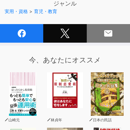
ジャンル
す。
実用・資格
>
育児・教育
同じように、英語を身につけることはできないのでしょう
か。
それが、できるんです。
ネイティブ以上に英語を使いこなすことすら可能です。
早く始めれば始めるほど有利ですが、小学生の間であれ
ば、
やり方をアレンジすることで、誰でも英語は身につけられ
今、あなたにオススメ
ます。
英検準1級だって夢ではありません。
この本では、とても合理的な英語の勉強法をお伝えしま
す。
言語学や脳科学では至極まっとうである、と裏付けられた
方法です。
私はこれまでに10万人以上のお子さんに、この勉強法を
実践してきました。
山崎元
林貞年
日本の民話
おかげさまで、英語以外の他の教科の成績も上がる、