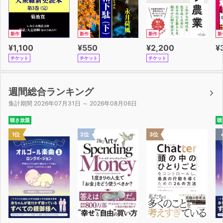
新作
新作
新作
新
¥1,100
¥550
¥2,200
¥
チケット
チケット
チケット
週間総合ランキング
集計期間 2026年07月31日 ～ 2026年08月06日
聴き放題
聴
1位
2位
3位