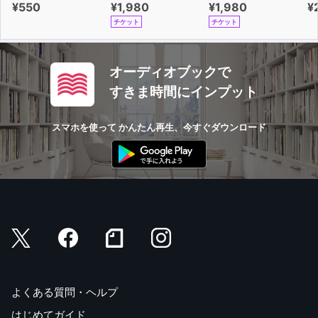
¥550
¥1,980
¥1,980
¥
チケット
チケット
オーディオブックで
すきま時間にインプット
スマホを使って かんたん再生、今すぐダウンロード
よくある質問・ヘルプ
はじめてガイド