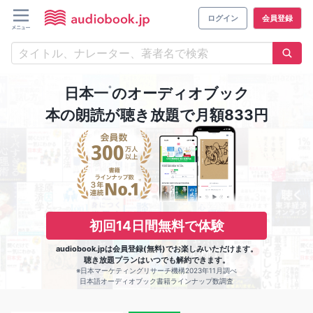
ログイン
会員登録
※
日本一
のオーディオブック
本の朗読が聴き放題で月額833円
初回14日間無料で体験
audiobook.jpは会員登録(無料)でお楽しみいただけます。
聴き放題プランはいつでも解約できます。
※日本マーケティングリサーチ機構2023年11月調べ
日本語オーディオブック書籍ラインナップ数調査