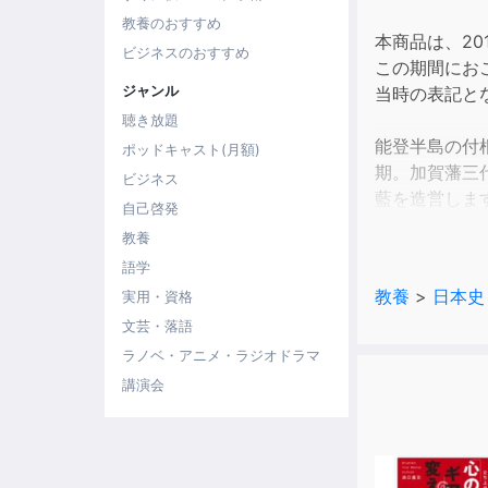
教養のおすすめ
本商品は、20
ビジネスのおすすめ
この期間にお
ジャンル
当時の表記と
聴き放題
能登半島の付
ポッドキャスト(月額)
期。加賀藩三
ビジネス
藍を造営しま
自己啓発
備した祈願所
教養
語学
教養
>
日本史
実用・資格
文芸・落語
ラノベ・アニメ・ラジオドラマ
講演会