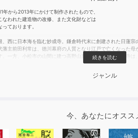
to
incre
11年から2013年にかけて制作されたもので、
or
こなわれた建造物の改修、また文化財などは
decre
なっております。
volum
根、西に日本海を臨む妙成寺。鎌倉時代末に創建された日蓮宗
代藩主前田利常は、徳川幕府の人質となり江戸で亡くなった母
す。一方、小松市の山間に建つ高野山真言宗別格本山那谷寺は
です。妙成寺と那谷寺、前田利常が篤き想いを込めた聖地を巡
ジャンル
今、あなたにオスス