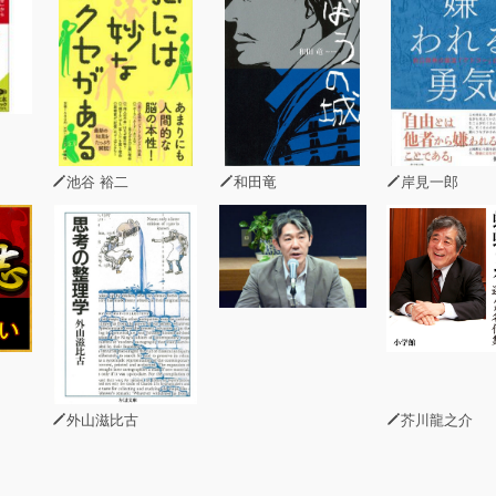
池谷 裕二
和田竜
岸見一郎
外山滋比古
芥川龍之介