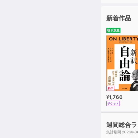
新着作品
聴き放題
新作
¥1,760
チケット
週間総合ラ
集計期間 2026年0