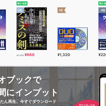
聴き放題
聴き
2位
3位
4位
¥660
¥1,320
¥22
¥1,320
オブックで
間にインプット
んたん再生、今すぐダウンロード