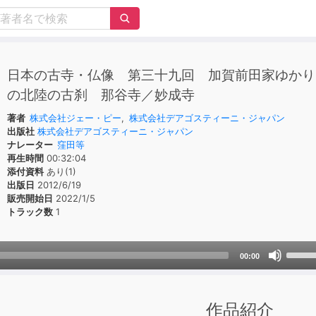
日本の古寺・仏像 第三十九回 加賀前田家ゆかり
の北陸の古刹 那谷寺／妙成寺
著者
株式会社ジェー・ピー
,
株式会社デアゴスティーニ・ジャパン
出版社
株式会社デアゴスティーニ・ジャパン
ナレーター
窪田等
再生時間
00:32:04
添付資料
あり(1)
出版日
2012/6/19
販売開始日
2022/1/5
トラック数
1
Use
00:00
Up/D
Arrow
keys
作品紹介