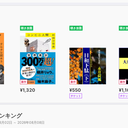
聴き放題
聴き放題
聴き
新作
新作
新作
¥1,320
¥550
¥1,
チケット
チケッ
ンキング
8月02日 ～ 2026年08月08日