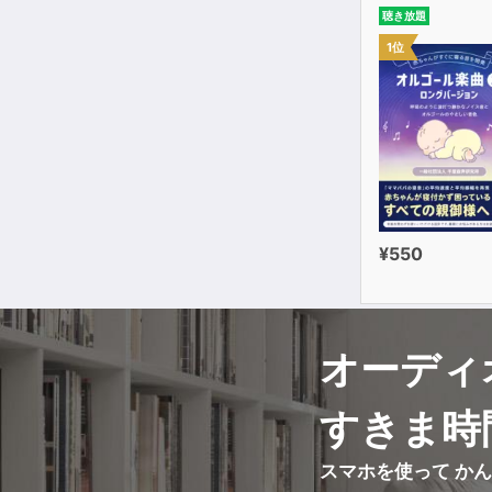
聴き放題
1位
¥550
オーディ
すきま時
スマホを使って か