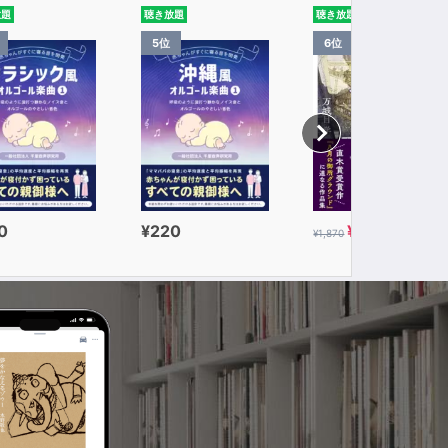
放題
聴き放題
聴き放題
5位
6位
0
¥220
¥935
¥1,870