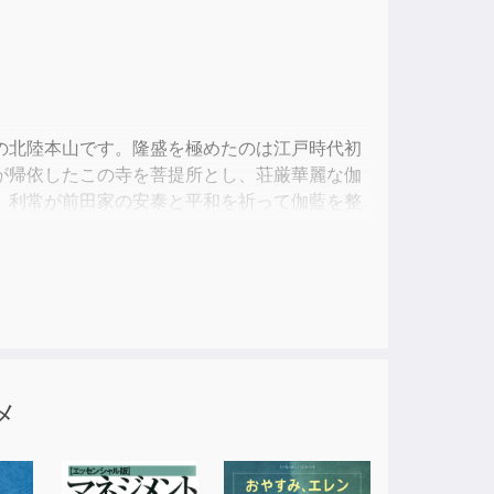
ase
ase
e.
の北陸本山です。隆盛を極めたのは江戸時代初
が帰依したこの寺を菩提所とし、荘厳華麗な伽
、利常が前田家の安泰と平和を祈って伽藍を整
ります。
メ