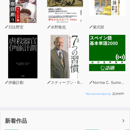
明日見遥（ＣＶ：緑川光）＆ 樹斗真（ＣＶ：柿原徹也）
★小学館発行の月刊少女まんが誌『Cheese!』2022年３
日比野宏
水野敬也
紫式部
月号に、このトラックが収録されたふろくドラマＣＤがつ
いてくる！★
Cheese!公式サイト
http://cheese.shogakukan.co.jp/
伊藤計劃
スティーブン・R・コヴィー
Norma C. Sumomo
c『プラチナコール～ホスト科男子に恋をする～』／小学
Recommended by
館
新着作品