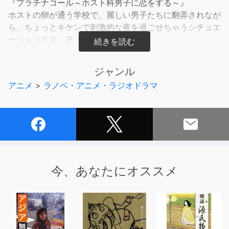
『プラチナコール～ホスト科男子に恋をする～』
ホストの卵が通う学校で、麗しい男子たちに翻弄されなが
ら、ちょっとキケンで刺激的な夜を過ごせちゃうシチュエ
ーションＣＤ、第３弾が登場！
ジャンル
各キャラクターが、貴女のためにシャンパンコールでおも
アニメ
>
ラノベ・アニメ・ラジオドラマ
てなし！シャンパンコールは、MIKOTO・久下真音・吉田
詩織など、実力派音楽クリエイターが制作協力。
◆STORY
ここは、ホストが至高の存在とされる世界。あなたが通う
函洛学園高等部には、普通科の他にホスト科が存在する。
今、あなたにオススメ
普通科２年生のあなたは、進級してすぐにホスト科の手伝
いをする”プリンセス”に選ばれてしまい･･･！？
◆第３弾CAST