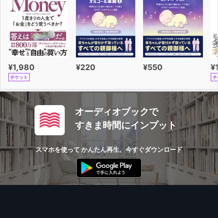
¥1,980
¥220
¥550
¥
チケット
チ
オーディオブックで
すきま時間にインプット
スマホを使って かんたん再生、今すぐダウンロード