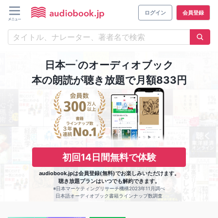
ログイン
会員登録
※
日本一
のオーディオブック
本の朗読が聴き放題で月額833円
初回14日間無料で体験
audiobook.jpは会員登録(無料)でお楽しみいただけます。
聴き放題プランはいつでも解約できます。
※日本マーケティングリサーチ機構2023年11月調べ
日本語オーディオブック書籍ラインナップ数調査