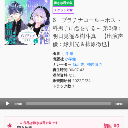
聴き放題対象
チケット対象
6 プラチナコール～ホスト
科男子に恋をする～ 第3弾：
明日見遥＆樹斗真 【出演声
優：緑川光＆柿原徹也】
著者
小学館
出版社
小学館
ナレーター
緑川光
,
柿原徹也
再生時間
00:07:43
添付資料
なし
販売開始日
2022/1/24
トラック数
1
Audio
00:00
00:00
Player
この作品は聴き放題対象です
初回 ¥0
聴き放題