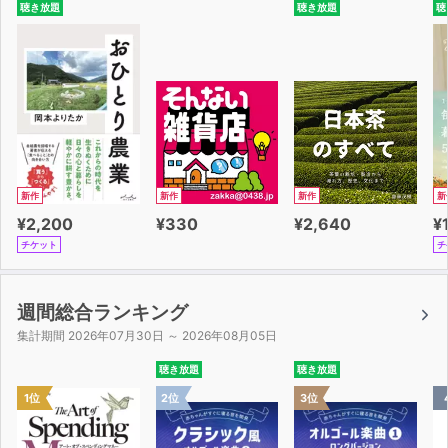
聴き放題
聴き放題
聴
新作
新作
新作
新
¥2,200
¥330
¥2,640
¥
チケット
チ
週間総合ランキング
集計期間 2026年07月30日 ～ 2026年08月05日
聴き放題
聴き放題
1位
2位
3位