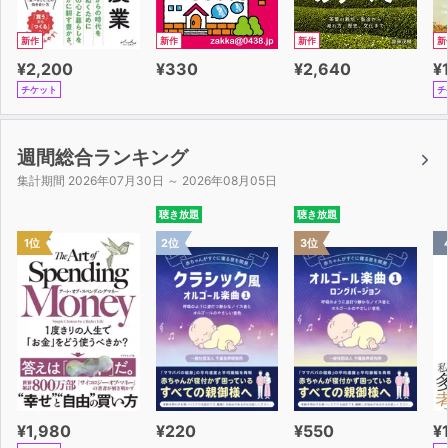
新作
新作
新作
新
¥2,200
¥330
¥2,640
¥
チケット
チ
週間総合ランキング
集計期間 2026年07月30日 ～ 2026年08月05日
聴き放題
聴き放題
1位
2位
3位
¥1,980
¥220
¥550
¥