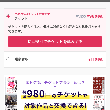
Player
この作品はチケット対象です
¥
980
¥
1,500
税込
チケット
チケットを購入すると、価格に関係なくお好きな対象作品と交換
できます。
初回割引でチケットを購入する
¥
110
通常価格
税込