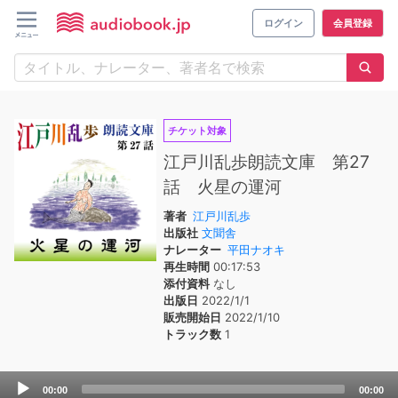
ログイン
会員登録
チケット対象
江戸川乱歩朗読文庫 第27
話 火星の運河
著者
江戸川乱歩
出版社
文聞舎
ナレーター
平田ナオキ
再生時間
00:17:53
添付資料
なし
出版日
2022/1/1
販売開始日
2022/1/10
トラック数
1
Audio
00:00
00:00