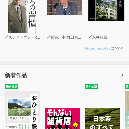
スティーブン・R・コヴィー
長谷川幸洋氏(東京新聞・中日新聞論説副主幹)
永井荷風
Recommended by
新着作品
聴き放題
聴き放題
聴