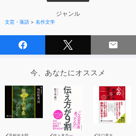
して、すっかり面食らった僕に対して、Ｒは、芝居見物後
の深夜にもかかわらず、見せたいものがあるから自分の家
ジャンル
に寄れという。Ｒが押入れから探し出して私に見せたの
文芸・落語
>
名作文学
は、「又しても首泥坊」と題した一年前の新聞記事であっ
た。墓地を掘り返して首を切断して盗み去るという猟奇的
な事件と、今日観た百面相役者との間に係り合いがあるに
違いないと、Ｒは言うのである。
今、あなたにオススメ
高村光太郎
佐々木圭一
浜口直太