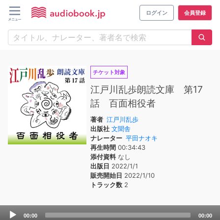
ログイン
会員登録
チケット対象
江戸川乱歩朗読文庫 第17
話 百面相役者
著者
江戸川乱歩
出版社
文聞舎
ナレーター
平田ナオキ
再生時間
00:34:43
添付資料
なし
出版日
2022/1/1
販売開始日
2022/1/10
トラック数
2
Audio
00:00
00:00