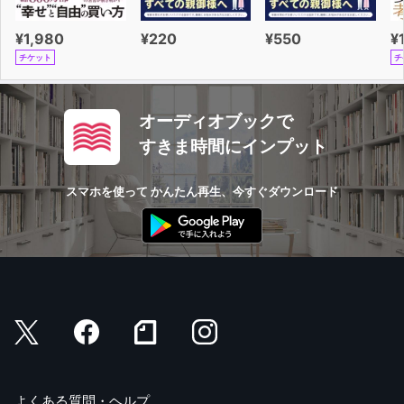
¥1,980
¥220
¥550
¥
チケット
チ
オーディオブックで
すきま時間にインプット
スマホを使って かんたん再生、今すぐダウンロード
よくある質問・ヘルプ