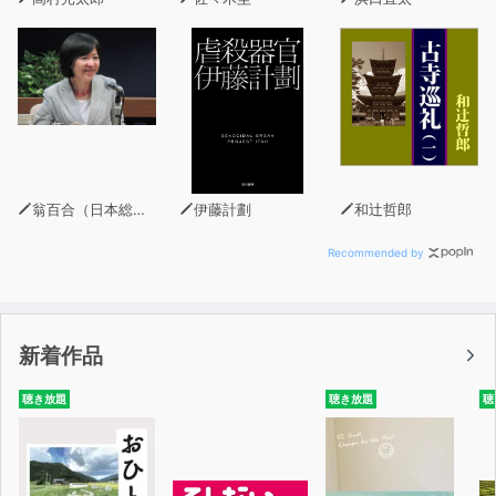
翁百合（日本総合研究所理事）
伊藤計劃
和辻哲郎
Recommended by
新着作品
聴き放題
聴き放題
聴