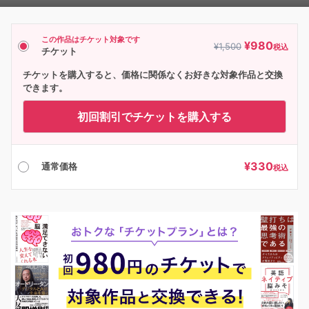
Player
この作品はチケット対象です
¥
980
¥
1,500
税込
チケット
チケットを購入すると、価格に関係なくお好きな対象作品と交換
できます。
初回割引でチケットを購入する
¥
330
通常価格
税込