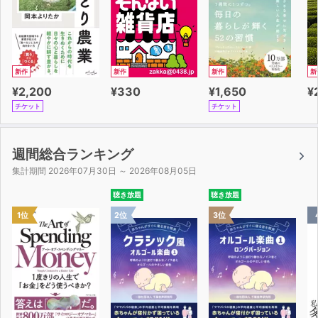
新作
新作
新作
新
¥2,200
¥330
¥1,650
¥
チケット
チケット
週間総合ランキング
集計期間 2026年07月30日 ～ 2026年08月05日
聴き放題
聴き放題
1位
2位
3位