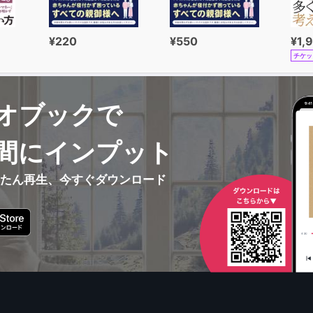
¥220
¥550
¥1,
チケッ
オブックで
間にインプット
んたん再生、今すぐダウンロード