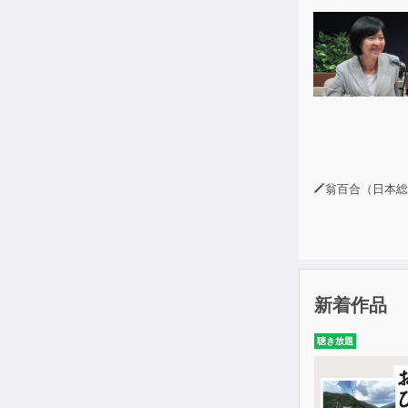
精神力を向上さ
転勤による職
この本を一気
翁百合（日本総合研究所理
新着作品
聴き放題