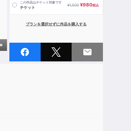
この作品はチケット対象です
¥
980
¥
1,500
税込
チケット
プランを選択せずに作品を購入する
own
ase
ase
、
e.