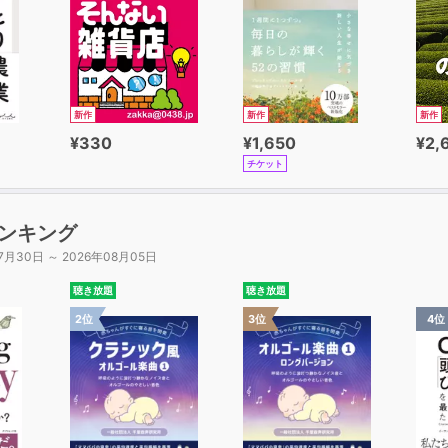
新作
新作
新作
¥330
¥1,650
¥2,
チケット
ンキング
7月30日 ～ 2026年08月05日
聴き放題
聴き放題
2位
3位
4位