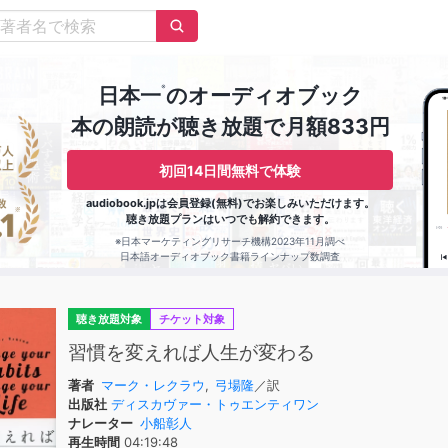
※
日本一
のオーディオブック
本の朗読が聴き放題で月額833円
初回14日間無料で体験
audiobook.jpは会員登録(無料)でお楽しみいただけます。
聴き放題プランはいつでも解約できます。
※日本マーケティングリサーチ機構2023年11月調べ
日本語オーディオブック書籍ラインナップ数調査
聴き放題対象
チケット対象
習慣を変えれば人生が変わる
著者
マーク・レクラウ
,
弓場隆
／訳
出版社
ディスカヴァー・トゥエンティワン
ナレーター
小船彰人
再生時間
04:19:48