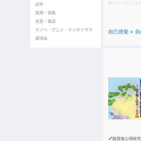
私たちの心は
語学
まさに古来の
実用・資格
素晴らしいこ
文芸・落語
私は25年近
ラノベ・アニメ・ラジオドラマ
自己啓発
>
自
今回、それを
講演会
私は成功を計
(「はじめに」
***
読者のみなさ
どの項目も納
と前向きな考え
一つひとつの
それができてい
身近な所から
今の自分を変
購買者心理研究所 株式会社モデンナ 顧問 