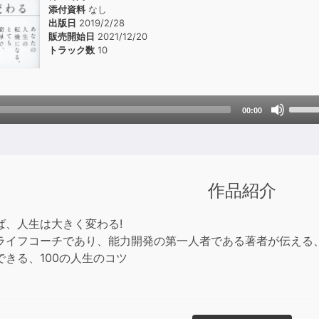
添付資料
なし
出版日
2019/2/28
販売開始日
2021/12/20
トラック数
10
Use
00:00
Up/D
Arrow
keys
to
作品紹介
incre
or
ば、人生は大きく変わる!
decre
ライフコーチであり、能力開発の第一人者である著者が伝える
volum
できる、100の人生のコツ