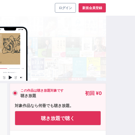
ログイン
新規会員登録
この作品は聴き放題対象です
初回 ¥0
聴き放題
対象作品なら何冊でも聴き放題。
聴き放題で聴く