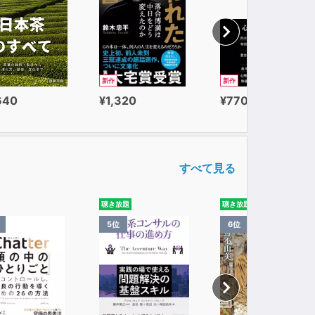
新作
新作
640
¥1,320
¥770
すべて見る
聴き放題
聴き放題
5位
6位