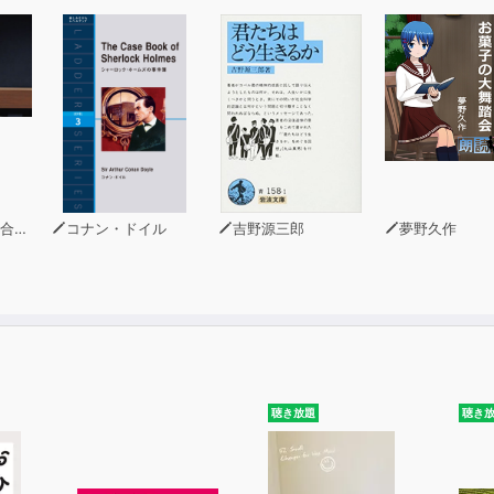
せる本である。(51歳・男性)
場環境の変化で心身ともにストレスでやる気を失っていたとき
に読んで自分のやりたいことが15年ぶりにわき起こってきました
事）
コナン・ドイル
吉野源三郎
夢野久作
聴き放題
聴き