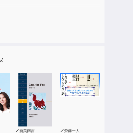
なるのだ。
るように自分を訓練することができる。
メ
歳・女性)
新美南吉
斎藤一人