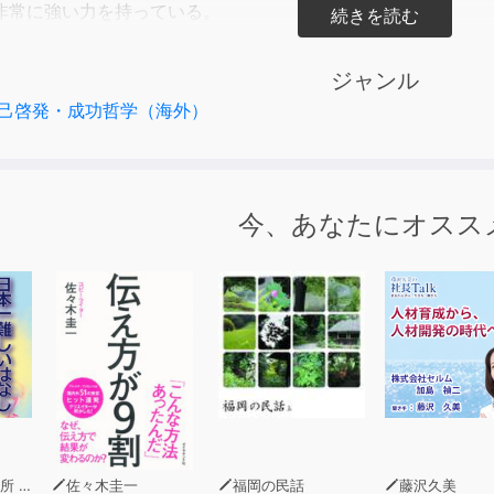
非常に強い力を持っている。
金言にあるとおり、人間は心の中で思っているとおりの人物に
とに、あなたはほしくないものではなく、ほしいものが手に入
ジャンル
くにわたって成功と幸福の原理を研究してきた。
己啓発・成功哲学（海外）
系統だったメソッドとして紹介したい。
画的に生み出すことができると確信している。
より)
今、あなたにオスス
まから感動の声、続々!
得。少しずつ続けていけば何かが変わるかも!
を持つことができた。(26歳・女性)
タイトルは当たり前のことだが、
ない自分に気がついた。(34歳・男性)
取り入れやすく、いい本だと思った。
えていきたい、と考えていたときだったので参考にしたい。(46
青木幹和
佐々木圭一
福岡の民話
藤沢久美