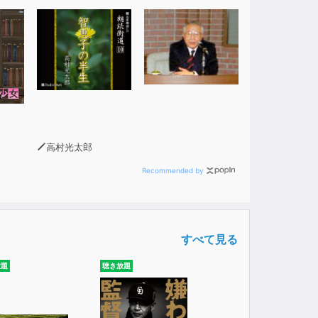
、
。(55歳・女性)
高村光太郎
Recommended by
すべて見る
放題
聴き放題