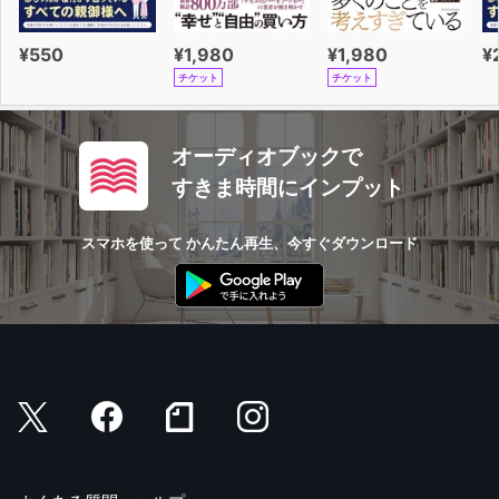
¥550
¥1,980
¥1,980
¥
チケット
チケット
オーディオブックで
すきま時間にインプット
スマホを使って かんたん再生、今すぐダウンロード