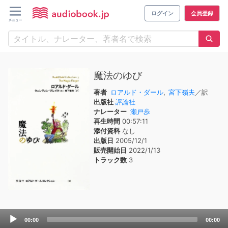
ログイン
会員登録
魔法のゆび
著者
ロアルド・ダール
,
宮下嶺夫
／訳
出版社
評論社
ナレーター
瀬戸歩
再生時間
00:57:11
添付資料
なし
出版日
2005/12/1
販売開始日
2022/1/13
トラック数
3
Audio
00:00
00:00
Player