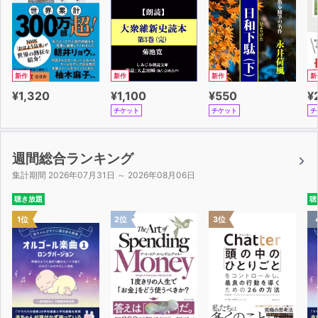
新作
新作
新作
新
¥1,320
¥1,100
¥550
¥
チケット
チケット
チ
週間総合ランキング
集計期間 2026年07月31日 ～ 2026年08月06日
聴き放題
聴
1位
2位
3位