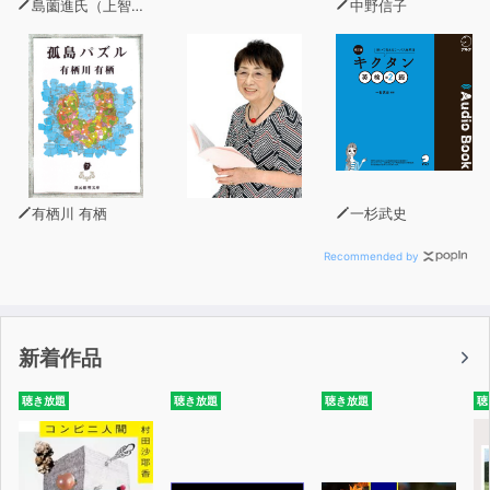
島薗進氏（上智大学グリーフケア研究所長）
中野信子
有栖川 有栖
一杉武史
Recommended by
新着作品
聴き放題
聴き放題
聴き放題
聴