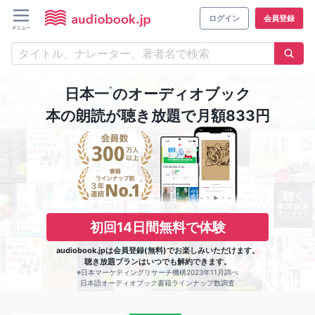
ログイン
会員登録
※
日本一
のオーディオブック
本の朗読が聴き放題で月額833円
初回14日間無料で体験
audiobook.jpは会員登録(無料)でお楽しみいただけます。
聴き放題プランはいつでも解約できます。
※日本マーケティングリサーチ機構2023年11月調べ
日本語オーディオブック書籍ラインナップ数調査