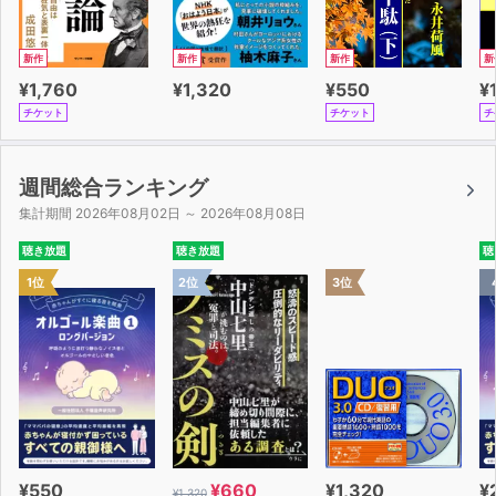
新作
新作
新作
新
¥1,760
¥1,320
¥550
¥
チケット
チケット
チ
週間総合ランキング
集計期間 2026年08月02日 ～ 2026年08月08日
聴き放題
聴き放題
聴
1位
2位
3位
¥550
¥660
¥1,320
¥
¥1,320