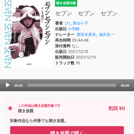
聴き放題対象
セブン セブン セブン
著者
ひし美ゆり子
出版社
小学館
ナレーター
尾田木美衣
,
福沢良一
再生時間
05:44:48
添付資料
なし
出版日
2021/12/15
販売開始日
2021/12/15
トラック数
16
Audio
00:00
00:00
Player
この作品は聴き放題対象です
初回 ¥0
聴き放題
対象作品なら何冊でも聴き放題。
聴き放題で聴く