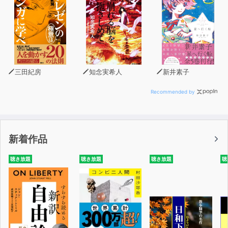
三田紀房
知念実希人
新井素子
Recommended by
新着作品
聴き放題
聴き放題
聴き放題
聴