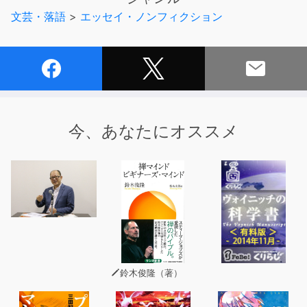
ろの真実。
文芸・落語
>
エッセイ・ノンフィクション
(C)Yuriko Hishimi 2021 (C)円谷プロ (P)小学館
今、あなたにオススメ
鈴木俊隆（著）