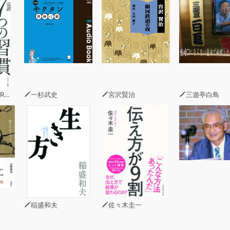
ェイスブック、グーグル、
トの頂点で、彼らは自分のアイデアではなく、
アイデアを実現するために働いている。
ための仕組みを構築してきた。
Oたちはみなエンジニア出身で、
な企業によくある販売部門や経営部門の
。彼らの企業運営体制は、
ィー
一杉武史
宮沢賢治
三遊亭白鳥
から導き出されたものだ。
の変革にあふれた文化の中核には、
思考」とでも呼ぶべきものがある。
考とは、技術重視の態度という意味ではなく、
変革の文化を支える考え方のことだ。
考は、
稲盛和夫
佐々木圭一
仕事に取り組むやり方にもとづいているが、
種や職位にとどまらず、