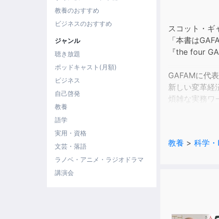
教養のおすすめ
ビジネスのおすすめ
スコット・ギ
「本書はGA
ジャンル
『the fou
聴き放題
ポッドキャスト(月額)
GAFAMに
ビジネス
新しい変革経
自己啓発
煩雑な実務ワ
教養
語学
これによって
実用・資格
それらのアイ
教養
>
科学・
つまりテック
文芸・落語
改良ではなく
ラノベ・アニメ・ラジオドラマ
講演会
テックジャイ
ピチャイ、ナ
彼らはビジョ