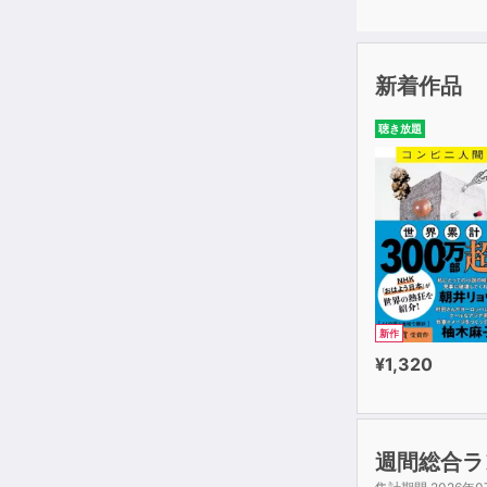
企業内で広く
しかもテック
もっと小さな
新着作品
効果的に取り
聴き放題
本書は、エン
どのようにベ
ピチャイ、ナ
実現するため
エンジニア思
一般的な考え
新作
¥1,320
本書に登場す
世界トップク
AIや自動化
週間総合ラ
それとともに