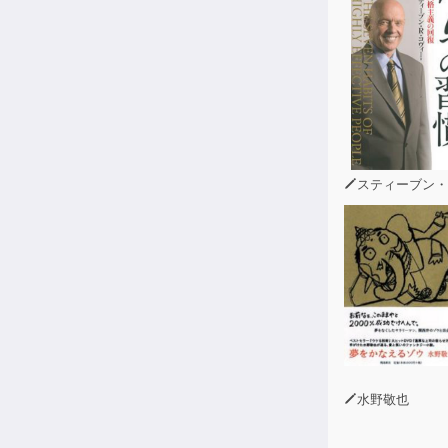
アマゾンやフ
マイクロソフ
従業員たちの
そして、その
これらのCE
世界中の主要
出身ではない
スティーブン・R・コヴ
そういう背景
これらの企業
「エンジニア
エンジニア思
構築や創造、
エンジニア思
水野敬也
エンジニアが
技術関連の職