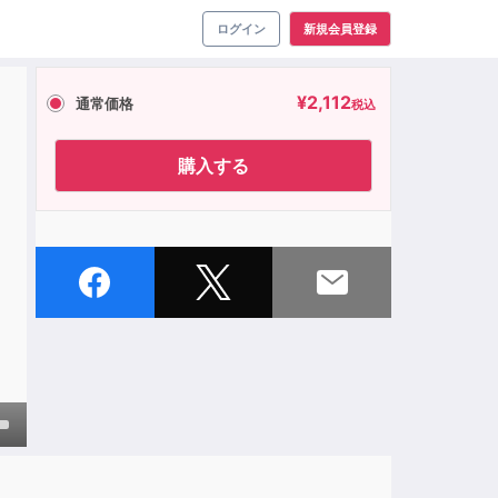
ログイン
新規会員登録
¥
2,112
通常価格
税込
購入する
own