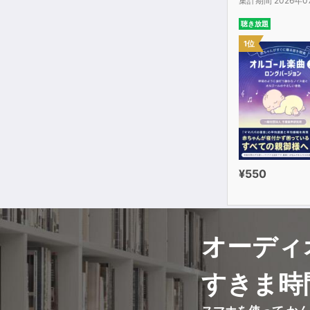
集計期間 2026年0
実践できるモ
聴き放題
1位
¥550
オーディ
すきま時