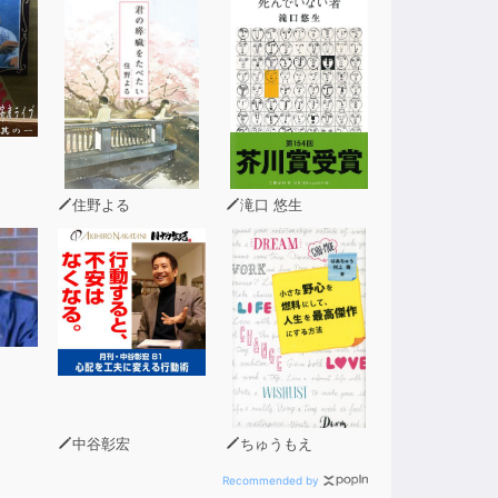
住野よる
滝口 悠生
中谷彰宏
ちゅうもえ
Recommended by