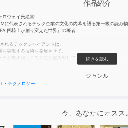
作品紹介
to
incre
ャロウェイ氏絶賛!
or
FAMに代表されるテック企業の文化の内幕を語る第一級の読み物
decre
r GAFA 四騎士が創り変えた世界』の著者
volum
代表されるテックジャイアントは、
済を実現する技術を発展させて、
ークを最小限にする方法を編み出してきた。
新たなアイデアのための余地ができ、
ジャンル
デアを実現できるわけだ。
IT・テクノロジー
ジャイアントの文化は、
変革をサポートする。
アントのベゾスやザッカーバーグ、
今、あなたにオスス
デラは、ビジョナリーではない。
ンの仲介者、あるいは調停役だ。