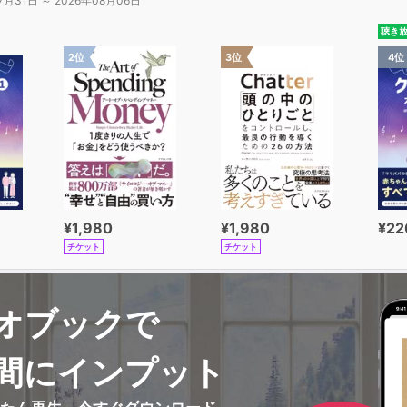
7月31日 ～ 2026年08月06日
デルを提供する。
聴き
2位
3位
4位
¥1,980
¥1,980
¥22
チケット
チケット
オブックで
間にインプット