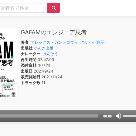
GAFAMのエンジニア思考
著者
アレックス・カントロウィッツ
,
小川彩子
出版社
かんき出版
ナレーター
けんぞう
再生時間
07:47:03
添付資料
あり(1)
出版日
2021/9/24
販売開始日
2021/11/24
トラック数
11
Use
00:00
Up/D
Arrow
keys