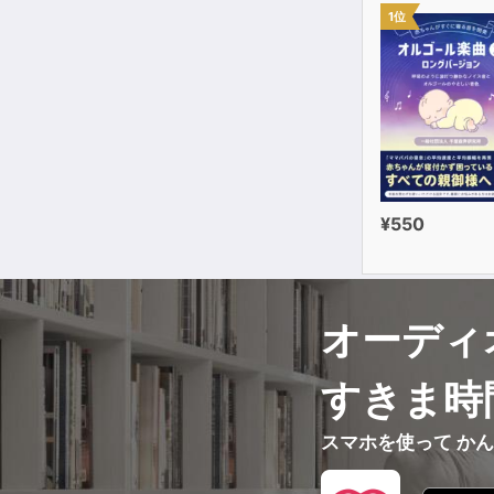
一日のはじま
1位
お葬式――死
【著者プロフ
小川 惠眞（
昭和15年 大
大分県連合青
同 
¥550
大分県県民体
昭和46年 
昭和51年 明
オーディ
嵯峨御流生花
山口刑務所
すきま時
スマホを使って か