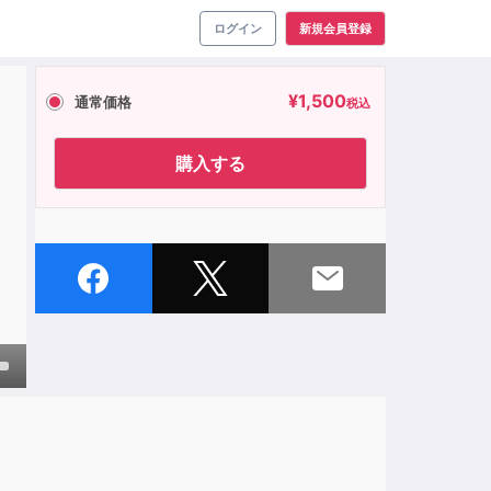
ログイン
新規会員登録
¥
1,500
通常価格
税込
購入する
own
ase