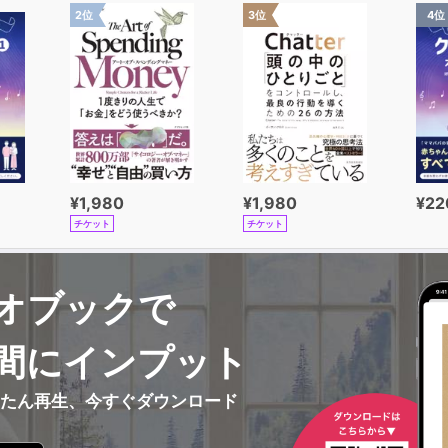
り
2位
3位
4位
んで花実が咲くのです――
ィール】
おがわ・えしん）
分県に生る。
年団組織部長
副団長
¥1,980
¥1,980
¥22
育大会10回出場表彰を受
チケット
チケット
山口市 光円寺に入寺。
應山光円寺第15世を継職 現在に至る。
オブックで
教授―水潤斎―
教誨師
間にインプット
んたん再生、今すぐダウンロード