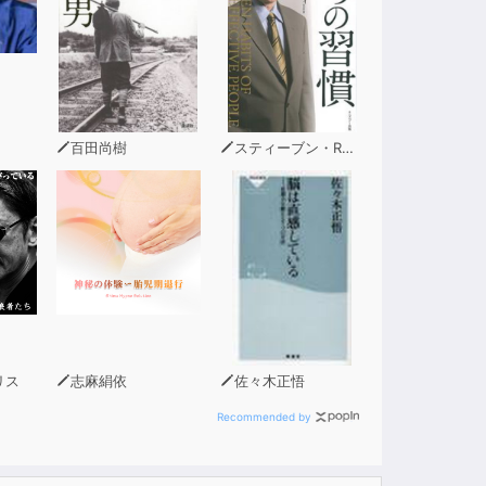
百田尚樹
スティーブン・R・コヴィー
リス
志麻絹依
佐々木正悟
Recommended by