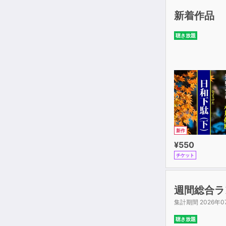
阿弥陀仏の本
”どんど焼き”
新着作品
言葉は人格
聴き放題
続・言葉は人
”いのち”尊し
お寺まいりの
諸悪莫作 衆
闘病の記――
新年を迎える
往生は一人の
法事の挨拶―
新作
死刑執行三年
¥550
降誕会
チケット
大人を生きる
平生業成――
仏教講座――
週間総合ラ
魔郷には停ま
集計期間 2026年0
迷信・俗信―
迷信・俗信 
聴き放題