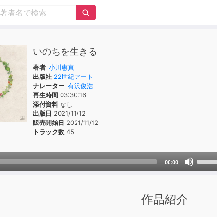
いのちを生きる
著者
小川惠真
出版社
22世紀アート
ナレーター
有沢俊浩
再生時間
03:30:16
添付資料
なし
出版日
2021/11/12
販売開始日
2021/11/12
トラック数
45
Use
00:00
Up/D
Arrow
keys
作品紹介
to
incre