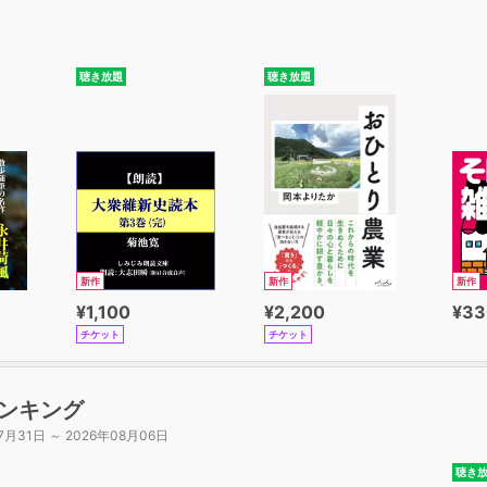
願――成就が南無阿弥陀仏――
のこと
聴き放題
聴き放題
格――「思います」のごまかし――
こと――常例法座――
善奉行 自浄其意 是諸仏教――七仏通戒の偈――
暗闇の中の味――
しのぎなり――弥陀の浄土は無量光明土――
―地獄ゆきが仏事をなす――
新作
新作
新作
四ヵ月ぶり――真の自由への道とは――
¥1,100
¥2,200
¥33
チケット
チケット
現在ただ今の救い――
ちょっと のぞいてみませんか――
ンキング
るべからず
7月31日 ～ 2026年08月06日
―六曜のこと――
そのニ――笑い話ではありません――
聴き