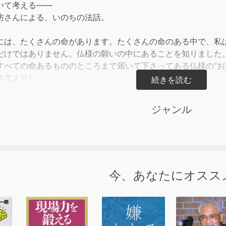
いて考える――
or
坊さんによる、いのちの法話。
decre
volum
には、たくさんの命があります。たくさんの命のある中で、私
だけではありません。仏様の願いの中にあることを知りました
すべての命あるもののところまで届いて下さってある仏様の”お
本文より）
日新聞に月一回”心のひろば”という一欄に執筆していたものを
ジャンル
事・用語）から人間存在、人生観や信仰などが、赤ん坊をあや
（宗教）は ラテン語のreligare（つなぐ）に由来するとされている。
仏様と私たちを”つなぐ”法話であり、著者と私たちを”つなぐ”
さい。
今、あなたにオスス
きる
こと