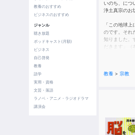
いのち、につ
教養のおすすめ
浄土真宗のお
ビジネスのおすすめ
「この地球上
ジャンル
のです。それ
聴き放題
知りました。
ポッドキャスト(月額)
だきます」（
ビジネス
自己啓発
著者が山口日
教養
仏教の話（行
教養
>
宗教
語学
religion
実用・資格
この作品は、
文芸・落語
是非ご一読下
ラノベ・アニメ・ラジオドラマ
講演会
【目次】
命を見据える
”いのち”を生
”唯我独尊”の