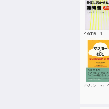
他力にて候―
釈迦涅槃絵図
”生”におどろ
評論をしない
”人間らしい”
人間――その
茂木健一郎
”無量の寿”に
ウサギ小屋
お浄土のある”
後世を知るを
仏様に認めら
お彼岸――布
縁起の世界―
鰯の頭も信心
ジョン・マクドナ
慚愧なき者は
お盆参りをお
許されて生き
”おとりこし