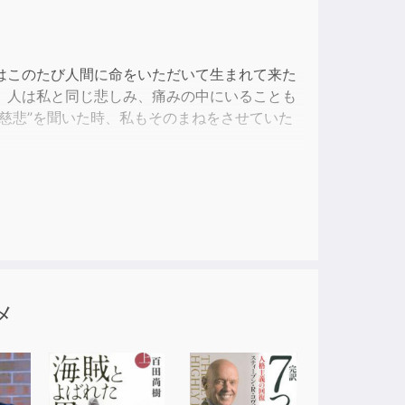
ase
e.
はこのたび人間に命をいただいて生まれて来た
。人は私と同じ悲しみ、痛みの中にいることも
慈悲”を聞いた時、私もそのまねをさせていた
一冊にまとめたのが本作。いのちをテーマに、
す母親のような優しい文章で綴られている――
往復葉書である。
メ