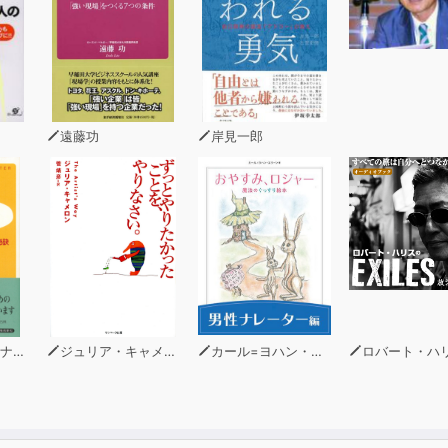
―目的の中にあり――
のこと
く
――われ一人のためなりき――
とは
すがた――
遠藤功
岸見一郎
生きる
いのち”のいとなみ
智者とす
れて生きる
施を行ずる――
―勿体ない――
から
ルド
ジュリア・キャメロン
カール=ヨハン・エリーン
ロバート・ハ
名づけて畜生となす
えて
る
”――在家「お取り越し」報恩講――