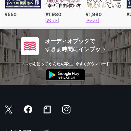
¥550
¥1,980
¥1,980
¥
チケット
チケット
オーディオブックで
すきま時間にインプット
スマホを使って かんたん再生、今すぐダウンロード