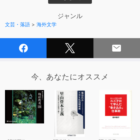
チャーリーが住んでいる町には、世界一のチョコレート工
ジャンル
場がある。
文芸・落語
>
海外文学
だれもそこで働く人を見たことがないナゾの工場だ。そこ
へ五人の子どもたちが招待されるというので大騒動！ さ
あ、何が起こるのか?！
奇抜な発想が楽しい大人気の物語が、新装版で登場。『ユ
リシーズ』の名訳で知られる柳瀬尚紀氏の新訳です。
今、あなたにオススメ