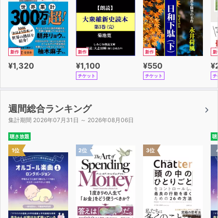
新作
新作
新作
新
¥1,320
¥1,100
¥550
¥
チケット
チケット
チ
週間総合ランキング
集計期間 2026年07月31日 ～ 2026年08月06日
聴き放題
聴
1位
2位
3位