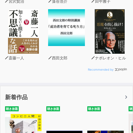
宮沢賢治
藻谷浩介
田中雅子
斎藤一人
西田文郎
ナポレオン・ヒル
Recommended by
新着作品
聴き放題
聴き放題
聴き放題
聴