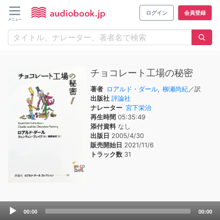
ログイン
会員登録
チョコレート工場の秘密
著者
ロアルド・ダール
,
柳瀬尚紀
／訳
出版社
評論社
ナレーター
宮下栄治
再生時間
05:35:49
添付資料
なし
出版日
2005/4/30
販売開始日
2021/11/6
トラック数
31
Audio
00:00
00:00
Player