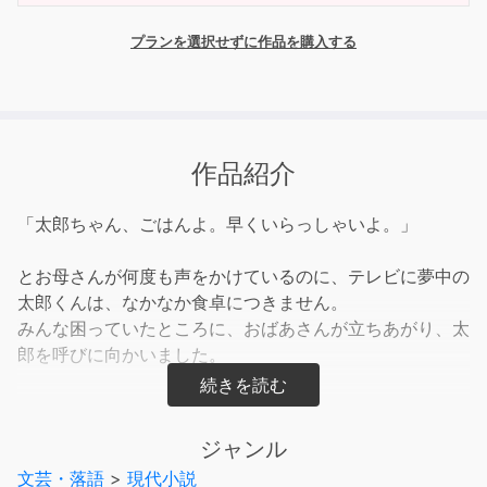
プランを選択せずに作品を購入する
作品紹介
「太郎ちゃん、ごはんよ。早くいらっしゃいよ。」
とお母さんが何度も声をかけているのに、テレビに夢中の
太郎くんは、なかなか食卓につきません。
みんな困っていたところに、おばあさんが立ちあがり、太
郎を呼びに向かいました。
「太郎や、いい加減で、帳面だけは消しなさい。みんなが
困るでのう。」
ジャンル
文芸・落語
>
現代小説
何のことか分からず、太郎がその意味を尋ねると……。