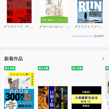
リチャード・P・ルメルト
カール=ヨハン・エリーン
クリストファー・マクドゥーガル
Recommended by
新着作品
聴き放題
聴き放題
聴き放題
聴