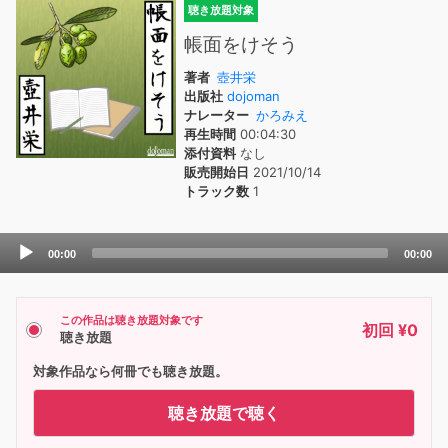
聴き放題対象
帳面をけそう
著者
壺井栄
出版社
dojoman
ナレーター
かろみえ
再生時間
00:04:30
添付資料
なし
販売開始日
2021/10/14
トラック数
1
Audio
00:00
00:00
Player
この作品は聴き放題対象です
初回 ¥0
聴き放題
対象作品なら何冊でも聴き放題。
聴き放題で聴く