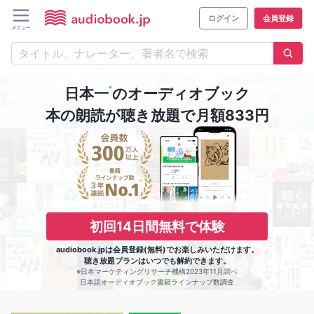
ログイン
会員登録
※
日本一
のオーディオブック
本の朗読が聴き放題で月額833円
初回14日間無料で体験
audiobook.jpは会員登録(無料)でお楽しみいただけます。
聴き放題プランはいつでも解約できます。
※日本マーケティングリサーチ機構2023年11月調べ
日本語オーディオブック書籍ラインナップ数調査