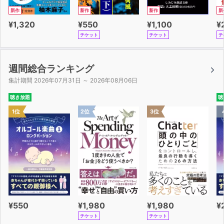
新作
新作
新作
新
¥1,320
¥550
¥1,100
¥
チケット
チケット
チ
週間総合ランキング
集計期間 2026年07月31日 ～ 2026年08月06日
聴き放題
聴
1位
2位
3位
¥550
¥1,980
¥1,980
¥
チケット
チケット