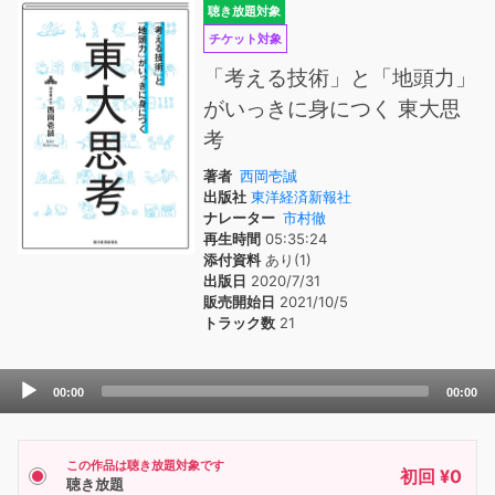
聴き放題対象
チケット対象
「考える技術」と「地頭力」
がいっきに身につく 東大思
考
著者
西岡壱誠
出版社
東洋経済新報社
ナレーター
市村徹
再生時間
05:35:24
添付資料
あり(1)
出版日
2020/7/31
販売開始日
2021/10/5
トラック数
21
Audio
00:00
00:00
Player
この作品は聴き放題対象です
初回 ¥0
聴き放題