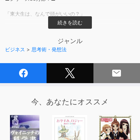
「東大生は、なんで頭がいいの？」
実は「生まれついての才能」なんて関係ない！
東大生は、「日常から、広く、深く考える思考習慣」が
ジャンル
ついているから、あらゆることが「最高の教材」に
ビジネス
>
思考術・発想法
早変わりするだけなのです。
「東大生の頭の良さ」にあこがれ、
誰よりも深く研究することで、
偏差値35からの「奇跡の東大合格」を果たして
人生を変えた筆者が、どんな人でも「東大生の頭の良さ」
を
今、あなたにオススメ
再現できる「5つの技術」を紹介します！
【著者からのメッセージ】
どんなに勉強しても偏差値35だった僕は、
この「考える技術」にたどり着いたとき、