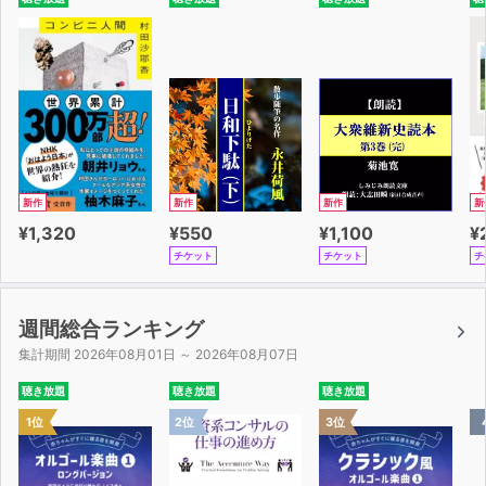
新作
新作
新作
新
¥1,320
¥550
¥1,100
¥
チケット
チケット
チ
週間総合ランキング
集計期間 2026年08月01日 ～ 2026年08月07日
聴き放題
聴き放題
聴き放題
1位
2位
3位