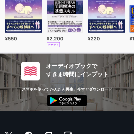
¥550
¥2,200
¥220
¥
チケット
オーディオブックで
すきま時間にインプット
スマホを使って かんたん再生、今すぐダウンロード