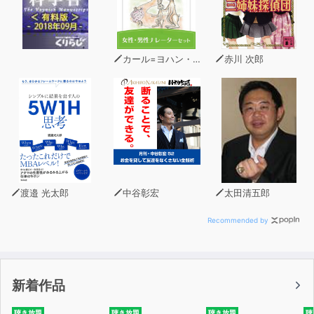
「頭の良さ」ってこういうことか――と感動しました。
僕の東大合格を支えたこの「考える技術」に、
「生まれついての才能」なんて関係ありません。
こんな僕にもできたんですから。
カール=ヨハン・エリーン
赤川 次郎
あの感動を、ぜひ皆さんにも味わっていただけたら嬉しい
です。
【誰もがうらやむ「5つの頭の良さ」が手に入る！】
「よく覚えてるな、そんなこと！」――絶対に忘れない記
憶力
「めっちゃプレゼンうまいよね！」――難しいことも的確
に伝える要約力
渡邉 光太郎
中谷彰宏
太田清五郎
「あの人の解説、わかりやすい！」――誰にでも必ず理解
させる説明力
Recommended by
「なんでそんなこと思いつくの？」――自然とあふれる
「ひらめき」力
「あの人に任せておけば大丈夫！」――頼りにされる問題
新着作品
解決力
聴き放題
聴き放題
聴き放題
聴