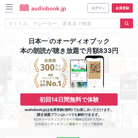
ログイン
会員登録
※
日本一
のオーディオブック
本の朗読が聴き放題で月額833円
初回14日間無料で体験
audiobook.jpは会員登録(無料)でお楽しみいただけます。
聴き放題プランはいつでも解約できます。
※日本マーケティングリサーチ機構2023年11月調べ
日本語オーディオブック書籍ラインナップ数調査