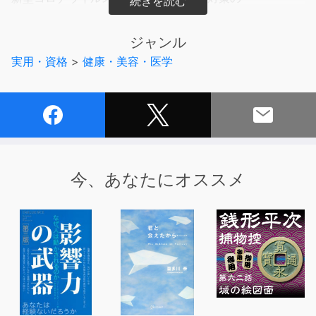
切り札と期待されている、新型コロナワクチン。
現在、日本で接種が進んでいるファイザー製ワクチンと
ジャンル
モデルナ製ワクチンは、発症予防効果約95%という
実用・資格
>
健康・美容・医学
驚異的な効果を持つ一方で、ウイルス遺伝子の一部を使う
世界初の本格的なmRNAワクチンであること、
開発期間が極めて短期間なこと、
従来のワクチンに比べて、副反応の発生頻度が高いこと、
などが相まって、接種に不安を持つ人も多い。
新型ワクチンは本当に効果があるのか?
今、あなたにオススメ
本当に安全といえるのか?
将来予期せぬ問題が発生することはないのか?
英国型変異株(アルファ株)や
インド型変異株に対しても有効なのか?
など、誰もが知りたい情報を、
日本を代表する免疫学者である著者が、
最新の科学的エビデンスをもとに平易に解説する。