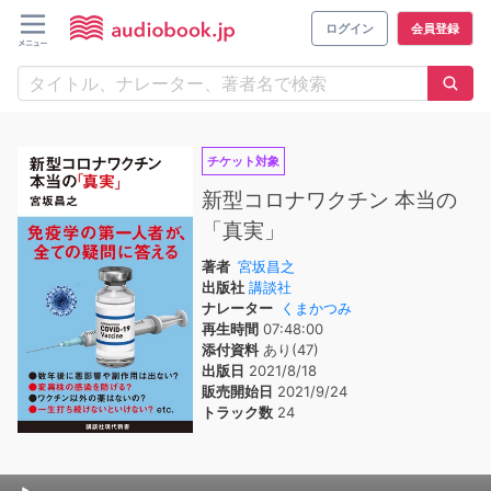
ログイン
会員登録
チケット対象
新型コロナワクチン 本当の
「真実」
著者
宮坂昌之
出版社
講談社
ナレーター
くまかつみ
再生時間
07:48:00
添付資料
あり(47)
出版日
2021/8/18
販売開始日
2021/9/24
トラック数
24
Audio