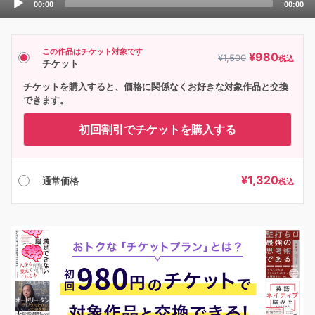
00:00
00:00
Player
この作品はチケット対象です
¥
980
¥
1,500
税込
チケット
チケットを購入すると、価格に関係なくお好きな対象作品と交換
できます。
初回割引でチケットを購入する
¥
1,320
通常価格
税込