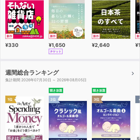
新作
新作
新作
新
¥330
¥1,650
¥2,640
¥
チケット
週間総合ランキング
集計期間 2026年07月30日 ～ 2026年08月05日
聴き放題
聴き放題
1位
2位
3位