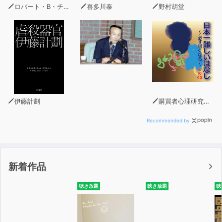
ロバート・B・チャルディーニ
喜多川泰
野村胡堂
伊藤計劃
購買者心理研究所 株式会社モデンナ 顧問 青木幹和
Recommended by
新着作品
聴き放題
聴き放題
聴