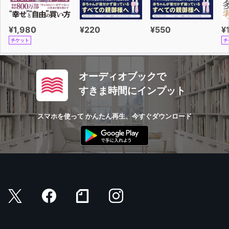
¥1,980
¥220
¥550
¥
チケット
チ
オーディオブックで
すきま時間にインプット
スマホを使って かんたん再生、今すぐダウンロード