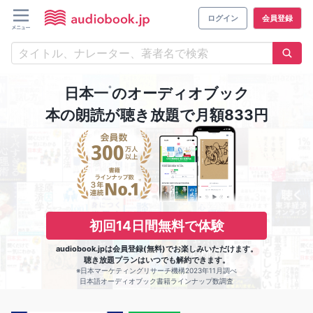
ログイン
会員登録
※
日本一
のオーディオブック
本の朗読が聴き放題で月額833円
初回14日間無料で体験
audiobook.jpは会員登録(無料)でお楽しみいただけます。
聴き放題プランはいつでも解約できます。
※日本マーケティングリサーチ機構2023年11月調べ
日本語オーディオブック書籍ラインナップ数調査