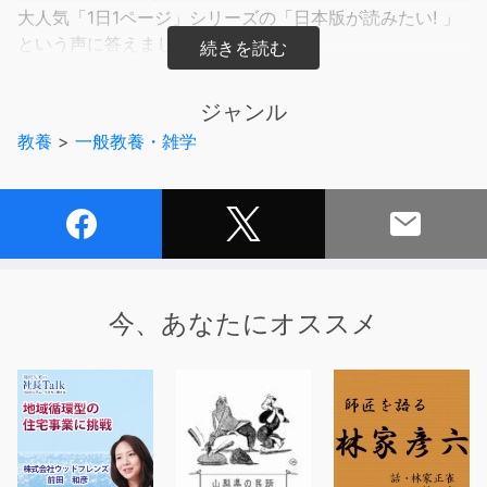
大人気「1日1ページ」シリーズの「日本版が読みたい! 」
という声に答えました
一生の座右の書に。
ジャンル
◉日々の読書習慣が身につく
教養
>
一般教養・雑学
◉知的好奇心が広がり、世界の見方が変わる
◉地理、歴史、文化まで、総合的な知識が1冊で手に入る
******************「1日1ページ」シリーズ 読者の声
******************************
人生は一生勉強です。一冊で七分野の勉強ができる本、
大変勉強になりました。(80代女性)
今、あなたにオススメ
1日1ページというのがもどかしくなるくらい、
毎日1ページ読むのが楽しくなる。
この本に出会い、様々なことに興味をもつことができた。
(20代女性)
365日後の自分が楽しみです(30代男性)