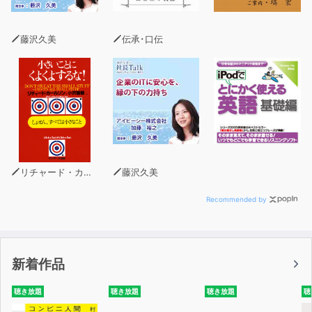
知的な刺激や好奇心を求める人間にはピッタリの内容。
藤沢久美
伝承･口伝
毎日1ページを基本として反復され、心を豊かにしてくれ
る。
(70代男性より)
これの日本版があったら是非読みたい! (読者様多数より)
※「1日1ページ、読むだけで身につく世界の教養」感想ハ
ガキより
リチャード・カールソン
藤沢久美
*****************************************************
Recommended by
毎日5分で1年後、 日本について、知っておきたい全てが
身につく!
新着作品
【1週間で7分野! 毎日飽きずに続く! 次の日が楽しみにな
聴き放題
聴き放題
聴き放題
聴
る】