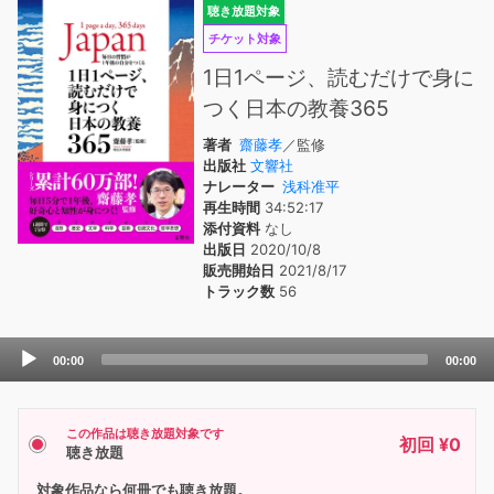
聴き放題対象
チケット対象
1日1ページ、読むだけで身に
つく日本の教養365
著者
齋藤孝
／監修
出版社
文響社
ナレーター
浅科准平
再生時間
34:52:17
添付資料
なし
出版日
2020/10/8
販売開始日
2021/8/17
トラック数
56
Audio
00:00
00:00
Player
この作品は聴き放題対象です
初回 ¥0
聴き放題
対象作品なら何冊でも聴き放題。