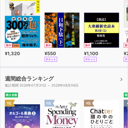
月:自然 富士山、地震、四季、農業、里山、日本犬、温
泉…
火:歴史 日本人の起源、大宝律令、戦国大名、太平洋戦
争…
水:文学 万葉集、源氏物語、夏目漱石、三島由紀夫、芥川
賞と直木賞…
木:科学・技術 古墳、日本刀、伊能忠敬、北里柴三郎、湯
新作
新作
新作
新
川秀樹…
¥1,320
¥550
¥1,100
¥
金:芸術 大仏、鳥獣人物戯画、歌舞伎、伊藤若冲、藤田博
チケット
チケット
チ
嗣…
土:伝統文化 正月、相撲、和服、花火、醤油、忍者、妖
怪…
週間総合ランキング
日:宗教・思想 神道、天照大神、儒教、お遍路、檀家制
集計期間 2026年07月31日 ～ 2026年08月06日
度、本居宣長…
聴き放題
聴
1位
2位
3位
クスッと笑える「豆知識」は、ビジネスの場や飲み会での
雑談のネタに最適!