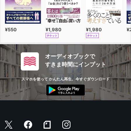
¥550
¥1,980
¥1,980
¥
チケット
チケット
オーディオブックで
すきま時間にインプット
スマホを使って かんたん再生、今すぐダウンロード