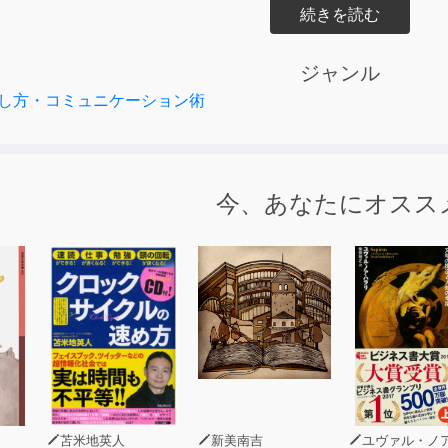
には、「自らの気持ちを他者に伝える」という
こなかったのに加え、「以心伝心」といった考え方や、
ジャンル
ことが美徳とされる風潮もあります。
し方・コミュニケーション術
は、言葉にしなければ何も伝わりません。
ってほしいのが本書です。
今、あなたにオスス
耳の痛いことはどう伝えるべきか、
の通じない人とどう話せばいいのか、
かってくれないの？」というストレスをためずに、
要求をどう相手に届けるか、
ーンにわけて、伝え方のテクニックをまとめました。
きながら、伝え方のスキルを磨いていきましょう！
苫米地英人
新美南吉
ユヴァル・ノア・ハ