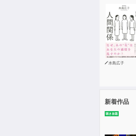
水島広子
新着作品
聴き放題