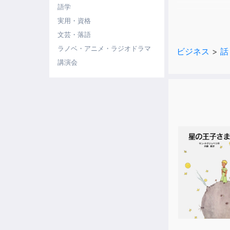
語学
ところが日本
実用・資格
教育がされて
文芸・落語
言葉を控える
ラノベ・アニメ・ラジオドラマ
ビジネス
>
話
講演会
しかし実際に
そこで手に取
相手にとって
苦手な人や話
「どうしてわ
自分の思いや
さまざまなシ
練習問題を解