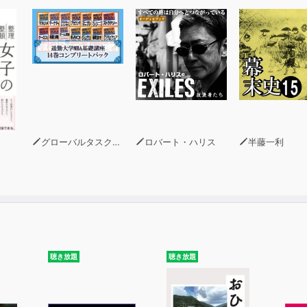
グローバルタスクフォース(著)
ロバート・ハリス
半藤一利
聴き放題
聴き放題