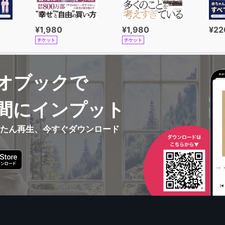
¥1,980
¥1,980
¥22
チケット
チケット
オブックで
間にインプット
んたん再生、今すぐダウンロード