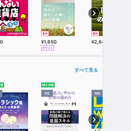
新作
新作
0
¥1,650
¥2,640
チケット
すべて見る
放題
聴き放題
5位
6位