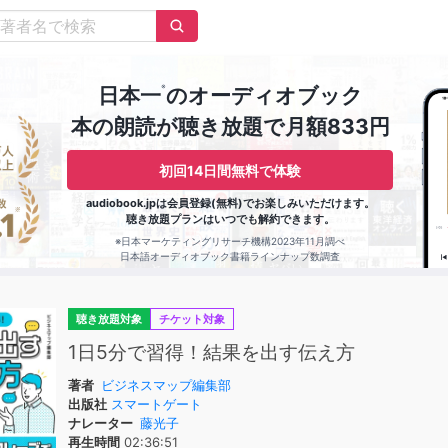
※
日本一
のオーディオブック
本の朗読が聴き放題で月額833円
初回14日間無料で体験
audiobook.jpは会員登録(無料)でお楽しみいただけます。
聴き放題プランはいつでも解約できます。
※日本マーケティングリサーチ機構2023年11月調べ
日本語オーディオブック書籍ラインナップ数調査
聴き放題対象
チケット対象
1日5分で習得！結果を出す伝え方
著者
ビジネスマップ編集部
出版社
スマートゲート
ナレーター
藤光子
再生時間
02:36:51