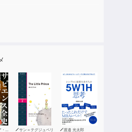
メ
ラリ
サン＝テグジュペリ
渡邉 光太郎