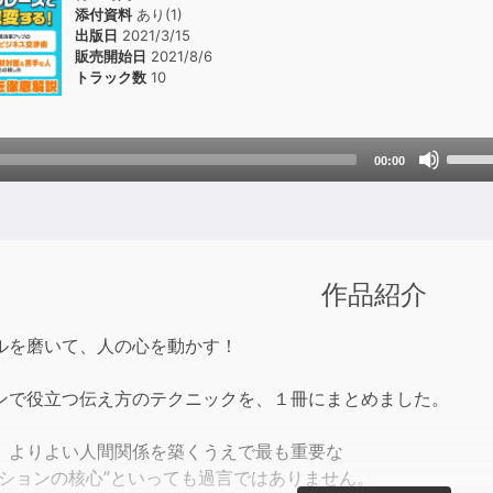
添付資料
あり(1)
出版日
2021/3/15
販売開始日
2021/8/6
トラック数
10
Use
00:00
Up/D
Arrow
keys
to
incre
作品紹介
or
decre
ルを磨いて、人の心を動かす！
volum
ンで役立つ伝え方のテクニックを、１冊にまとめました。
、よりよい人間関係を築くうえで最も重要な
ーションの核心”といっても過言ではありません。