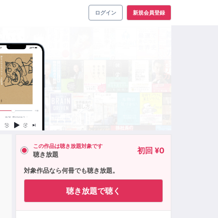
ログイン
新規会員登録
この作品は聴き放題対象です
初回 ¥0
聴き放題
対象作品なら何冊でも聴き放題。
聴き放題で聴く