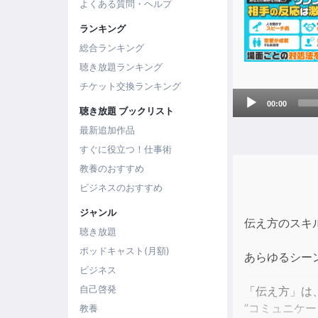
よくある質問・ヘルプ
ランキング
総合ランキング
聴き放題ランキング
チケット交換ランキング
Audio
00:00
聴き放題 ブックリスト
Player
最新追加作品
すぐに役立つ！仕事術
教養のおすすめ
ビジネスのおすすめ
ジャンル
伝え方のスキ
聴き放題
ポッドキャスト(月額)
あらゆるシー
ビジネス
自己啓発
「伝え方」は
”コミュニケ
教養