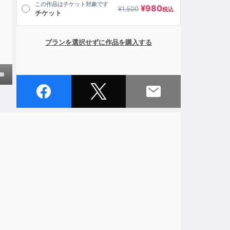
この作品はチケット対象です
¥
980
¥
1,500
税込
チケット
プランを選択せずに作品を購入する
own
ase
ase
e.