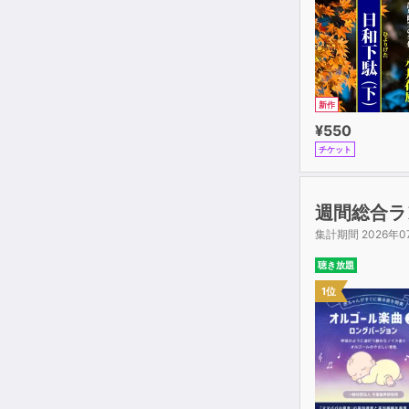
新作
¥550
チケット
週間総合ラ
集計期間 2026年0
聴き放題
1位