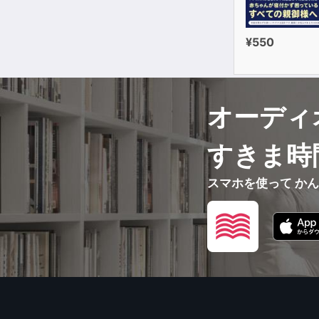
¥550
オーディ
すきま時
スマホを使って か