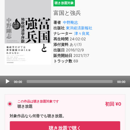
聴き放題対象
富国と強兵
著者
中野剛志
出版社
東洋経済新報社
ナレーター
津々良篤
再生時間
24:02:02
添付資料
あり(1)
出版日
2016/12/9
販売開始日
2021/7/7
トラック数
69
Audio
00:00
00:00
Player
この作品は聴き放題対象です
初回 ¥0
聴き放題
対象作品なら何冊でも聴き放題。
聴き放題で聴く