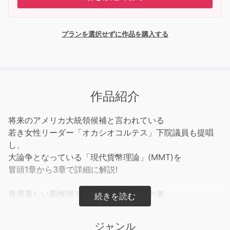
プランを選択せずに作品を購入する
作品紹介
将来のアメリカ大統領候補と言われている
若き女性リーダー「オカシオコルテス」下院議員も提唱
し、
大論争となっている「現代貨幣理論」(MMT)を
冒頭1章から3章で詳細に解説!
衰退著しい覇権国アメリカ、混乱する中東、
クリミアを強引に奪取するロシア、東シナ海
、南シナ海で挑発行為をやめない中国。
ジャンル