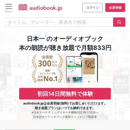
ログイン
会員登録
※
日本一
のオーディオブック
本の朗読が聴き放題で月額833円
初回14日間無料で体験
audiobook.jpは会員登録(無料)でお楽しみいただけます。
聴き放題プランはいつでも解約できます。
※日本マーケティングリサーチ機構2023年11月調べ
日本語オーディオブック書籍ラインナップ数調査