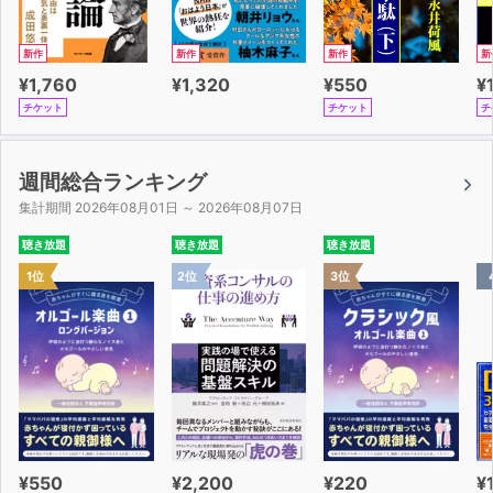
新作
新作
新作
新
¥1,760
¥1,320
¥550
¥
チケット
チケット
チ
週間総合ランキング
集計期間 2026年08月01日 ～ 2026年08月07日
聴き放題
聴き放題
聴き放題
1位
2位
3位
¥550
¥2,200
¥220
¥