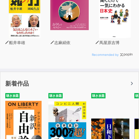
経済なくして地政学を理解することはできないことを
明らかにする。
『TPP亡国論』で日米関係のゆがみを鋭い洞察力で
えぐり出した著者が、資本主義終焉論と地政学が復活する
今と未来を読み解く渾身の書き下ろし大著。
ポスト・グローバル化へ向かう政治、経済、軍事を
船井幸雄
志麻絹依
馬屋原吉博
縦横無尽に読み解く気宇壮大な21世紀の社会科学がここ
にある!
Recommended by
新着作品
聴き放題
聴き放題
聴き放題
聴