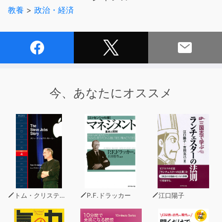
パワーバランスが大変動する今、「地政学」という、
教養
>
政治・経済
古めかしく、禍々しいニュアンスすら伴った言葉が現代に
蘇ってきている。
一方でこれまでの地政学的思考だけで、世界を分析し、
生き抜くことは非常に困難だ。
経済が地政学的環境にどのような影響を与えるのか、
またその逆についても考察を及ばさなければならない。
そうしなければ国際政治経済のダイナミズムを理解でき
今、あなたにオススメ
ず、
戦略を立案することもできない。
そこで、地政学と経済学を総合した
「地政経済学」とも呼ぶべき新たな思考様式が必要とな
る。
本書では、「地政経済学」とは、「富国」と「強兵」、
すなわち経済力と政治力・軍事力との間の密接不可分な関
係を
トム・クリスティアン
P.F.ドラッカー
江口陽子
解明しようとする社会科学であることを示し、
地政学なくして経済を理解することはできず、