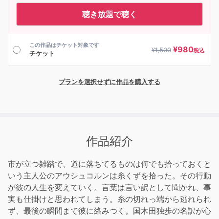
聴き放題で聴く
この作品はチケット対象です
¥
980
¥
1,500
税込
チケット
プランを選択せずに作品を購入する
作品紹介
市が立つ雑踏で、道に落ちてるものは何でも拾っておくと
いう主人公のアウシュコルンは糸くずを拾った。その行動
が彼の人生を変えていく。言葉は言い訳として聞かれ、事
実も仕掛けと思われてしまう。糸の切れっ端から逃れられ
ず、最後の瞬間まで彼に絡みつく。国木田独歩の名訳が心