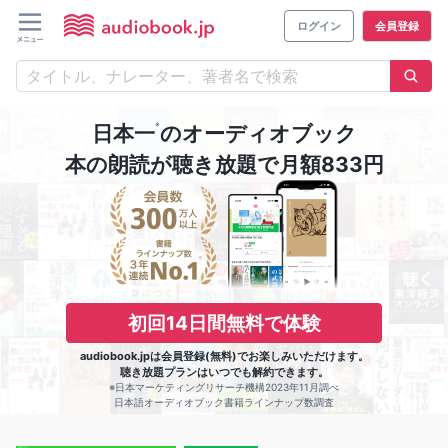
ログイン
会員登録
※
日本一
のオーディオブック
本の朗読が聴き放題で月額833円
初回14日間無料で体験
audiobook.jpは会員登録(無料)でお楽しみいただけます。
聴き放題プランはいつでも解約できます。
※日本マーケティングリサーチ機構2023年11月調べ
日本語オーディオブック書籍ラインナップ数調査