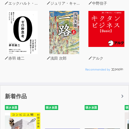
エックハルト・トール
ジュリア・キャメロン
中野信子
赤羽 雄二
浅田 次郎
アルク
Recommended by
新着作品
聴き放題
聴き放題
聴き放題
聴