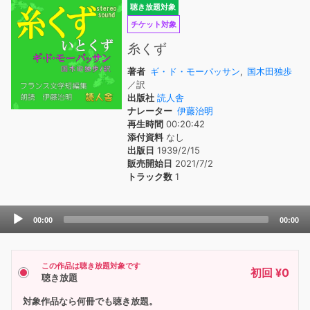
聴き放題対象
チケット対象
糸くず
著者
ギ・ド・モーパッサン
,
国木田独歩
／訳
出版社
読人舎
ナレーター
伊藤治明
再生時間
00:20:42
添付資料
なし
出版日
1939/2/15
販売開始日
2021/7/2
トラック数
1
Audio
00:00
00:00
Player
この作品は聴き放題対象です
初回 ¥0
聴き放題
対象作品なら何冊でも聴き放題。