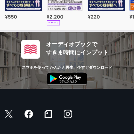
¥550
¥2,200
¥220
¥
チケット
オーディオブックで
すきま時間にインプット
スマホを使って かんたん再生、今すぐダウンロード