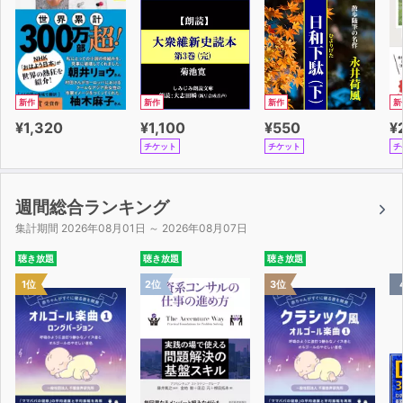
新作
新作
新作
新
¥1,320
¥1,100
¥550
¥
チケット
チケット
チ
週間総合ランキング
集計期間 2026年08月01日 ～ 2026年08月07日
聴き放題
聴き放題
聴き放題
1位
2位
3位