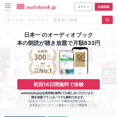
ログイン
会員登録
※
日本一
のオーディオブック
本の朗読が聴き放題で月額833円
初回14日間無料で体験
audiobook.jpは会員登録(無料)でお楽しみいただけます。
聴き放題プランはいつでも解約できます。
※日本マーケティングリサーチ機構2023年11月調べ
日本語オーディオブック書籍ラインナップ数調査