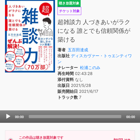
聴き放題対象
チケット対象
超雑談力 人づきあいがラク
になる 誰とでも信頼関係が
築ける
著者
五百田達成
出版社
ディスカヴァー・トゥエンティワ
ン
ナレーター
松浦このみ
再生時間
02:43:28
添付資料
なし
出版日
2021/5/28
販売開始日
2021/6/17
トラック数
7
Audio
00:00
00:00
Player
この作品は聴き放題対象です