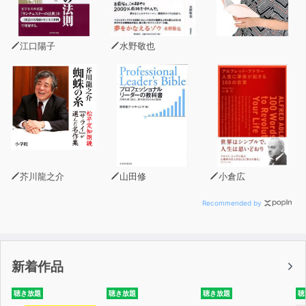
江口陽子
水野敬也
芥川龍之介
山田修
小倉広
Recommended by
新着作品
聴き放題
聴き放題
聴き放題
聴