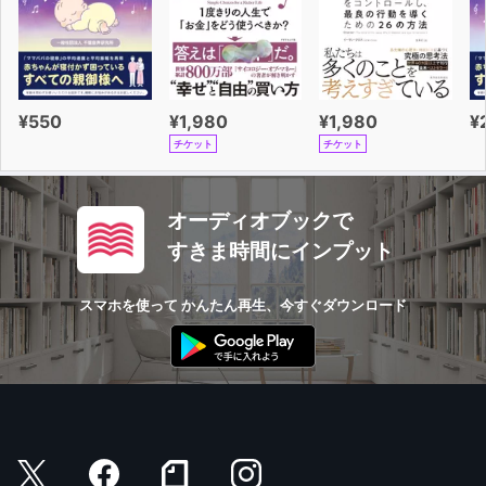
¥550
¥1,980
¥1,980
¥
チケット
チケット
オーディオブックで
すきま時間にインプット
スマホを使って かんたん再生、今すぐダウンロード