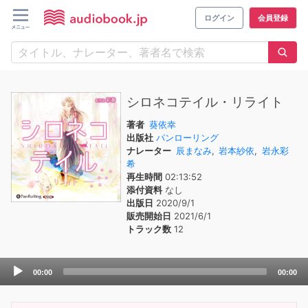
ログイン
会員登録
シロネコテイル・リライト
著者
葵依幸
出版社
パンローリング
ナレーター
辰まなみ
,
岩本紗依
,
岩永彩
希
再生時間
02:13:52
添付資料
なし
出版日
2020/9/1
販売開始日
2021/6/1
トラック数
12
Audio
00:00
00:00
Player