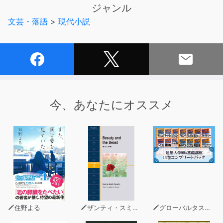
その残滓はいつまでも纏わりつき、脆い “私” はガラスの
ジャンル
ように一瞬で砕け散る。
文芸・落語
>
現代小説
それぞれの重い枷が、彼女たちを苦しみ続けていた。
『再びあの話を紐解こう。
生きている限り、“物語り”は辞めれないのだから。』
今、あなたにオススメ
これは証を刻む、もう一つの “シロネコテイル”
住野よる
ザンティ・スミス・セラフィン
グローバルタスクフォース(著)