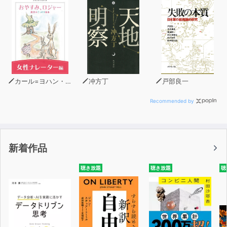
カール=ヨハン・エリーン
冲方丁
戸部良一
Recommended by
新着作品
聴き放題
聴き放題
聴