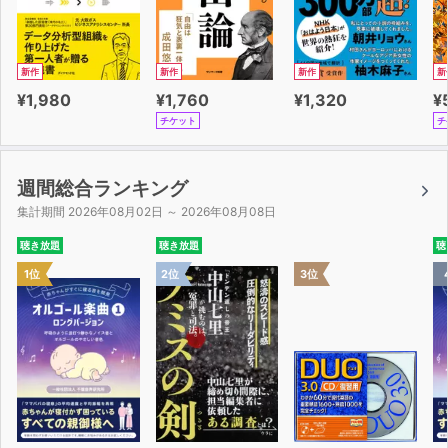
新作
新作
新作
新
¥1,980
¥1,760
¥1,320
¥
チケット
チ
週間総合ランキング
集計期間 2026年08月02日 ～ 2026年08月08日
聴き放題
聴き放題
聴
1位
2位
3位