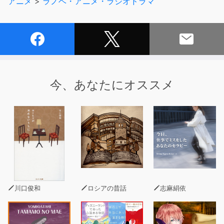
アニメ
>
ラノベ・アニメ・ラジオドラマ
今、あなたにオススメ
川口俊和
ロシアの昔話
志麻絹依