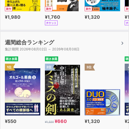
新作
新作
新作
新
¥1,980
¥1,760
¥1,320
¥
チケット
チ
週間総合ランキング
集計期間 2026年08月02日 ～ 2026年08月08日
聴き放題
聴き放題
聴
1位
2位
3位
¥550
¥660
¥1,320
¥
¥1,320