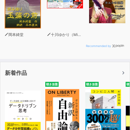
岡本綺堂
十川ゆかり（MinxZone）
Recommended by
新着作品
聴き放題
聴き放題
聴