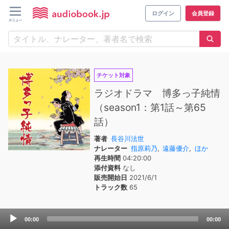
ログイン
会員登録
チケット対象
ラジオドラマ 博多っ子純情
（season1：第1話～第65
話）
著者
長谷川法世
ナレーター
指原莉乃
,
遠藤優介
,
ほか
再生時間
04:20:00
添付資料
なし
販売開始日
2021/6/1
トラック数
65
Audio
00:00
00:00
Player