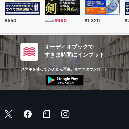
¥550
¥660
¥1,320
¥
¥1,320
オーディオブックで
すきま時間にインプット
スマホを使って かんたん再生、今すぐダウンロード