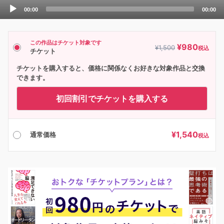
Audio
00:00
00:00
Player
この作品はチケット対象です
¥
980
¥
1,500
税込
チケット
チケットを購入すると、価格に関係なくお好きな対象作品と交換
できます。
初回割引でチケットを購入する
¥
1,540
通常価格
税込