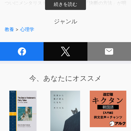
ついにメンタリストＤａｉＧｏさんの「決断の方法」が明
かされる。
ロンドンビジネススクールから
ジャンル
ＤＡＲＰＡ（米国国防高等研究計画局）まで、世界最高機
教養
>
心理学
関が採用する「決断スキル」で、
間違わない決断が、一瞬でできるようになる。
【世界最新のエビデンスに基づいた決断のルールとは？】
●決断が「秒」でできるようになる「ＶＡＲＩ」スキル
●転職での決断ミスを防ぐ「デフォルト設定」の使い方
今、あなたにオススメ
●答えのない問題を解決に導く「ＨＡＲＭ」のテクニック
●決断ミスを引き起こす「３つの誤解」
●決断力をあげるための「１０の質問」
●どんな優秀な人でも決断ミスをしてしまう理由
●多すぎるデータやアドバイスから、本当に役立つ情報を
選ぶには？
●「決断の先送り」をやめ、悩む時間を減らすたった１つ
の方法