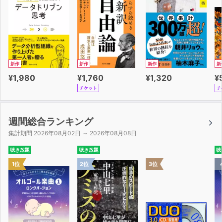
新作
新作
新作
新
¥1,980
¥1,760
¥1,320
¥
チケット
チ
週間総合ランキング
集計期間 2026年08月02日 ～ 2026年08月08日
聴き放題
聴き放題
聴
1位
2位
3位