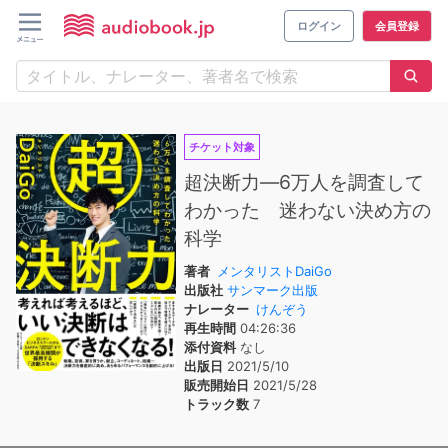
ログイン
会員登録
チケット対象
超決断力―6万人を調査して
わかった 迷わない決め方の
科学
著者
メンタリストDaiGo
出版社
サンマーク出版
ナレーター
けんぞう
再生時間
04:26:36
添付資料
なし
出版日
2021/5/10
販売開始日
2021/5/28
トラック数
7