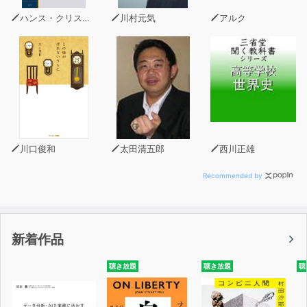
ハンス・クリスチャン・アンデルセン
川村元気
アルク
川口俊和
太田清五郎
西川正雄
Recommended by
新着作品
聴き放題
聴き放題
聴