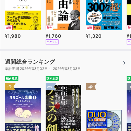
・苦手な相手にも動じない「空席エクササイズ」
・緊張しがちな人向けのもう1つの「空席エクササイズ」
・うっかりミスを減らす「マインドフルスピーキング・ト
レーニング」
新作
新作
新作
新
¥1,980
¥1,760
¥1,320
¥
チケット
チ
週間総合ランキング
集計期間 2026年08月02日 ～ 2026年08月08日
聴き放題
聴き放題
聴
1位
2位
3位