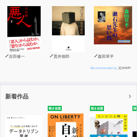
第3章 脳神経学者がオススメする話に深みを出すためのポ
イント
・気になる人と親しくなるために必要なのは「内面の静け
さ」
・距離を縮める「自然な自己開示」
・関係性を一歩深めるための7つの会話スターター
吉田修一
貫井徳郎
森田草平
第4章 会話に悩む人、会話がうまく回らない人が話せるよ
うになる技術
Recommended by
・話し下手、聞き下手に潜む無自覚のクセ
・自分の行動パターンを把握すれば、聞く力が上がり、人
間関係が改善する
新着作品
・不安から脱却できるインナースピーチ観察
・声を変えれば印象が変わる
聴き放題
聴き放題
聴
第5章 自宅でできる会話トレーニング
・どんなシチュエーションでも話せる力を作る
・目線の動きを改善する「アイコンタクトトレーニング」