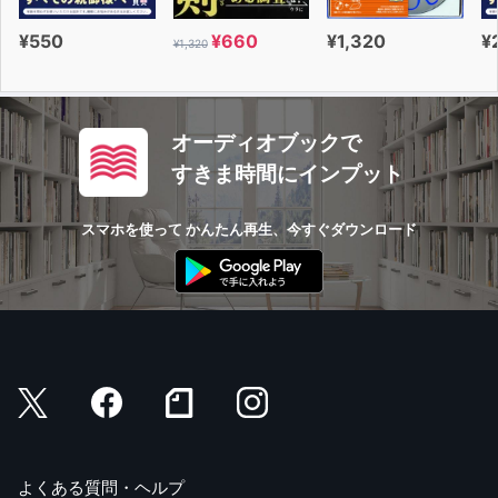
¥550
¥660
¥1,320
¥
¥1,320
オーディオブックで
すきま時間にインプット
スマホを使って かんたん再生、今すぐダウンロード
よくある質問・ヘルプ