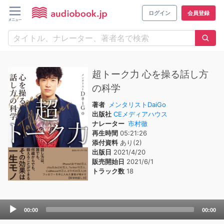
ログイン
会員登録
超トーク力 心を操る話し方
の科学
著者
メンタリストDaiGo
出版社
CEメディアハウス
ナレーター
市村徹
再生時間
05:21:26
添付資料
あり(2)
出版日
2021/4/20
販売開始日
2021/6/1
トラック数
18
Audio
00:00
00:00
Player