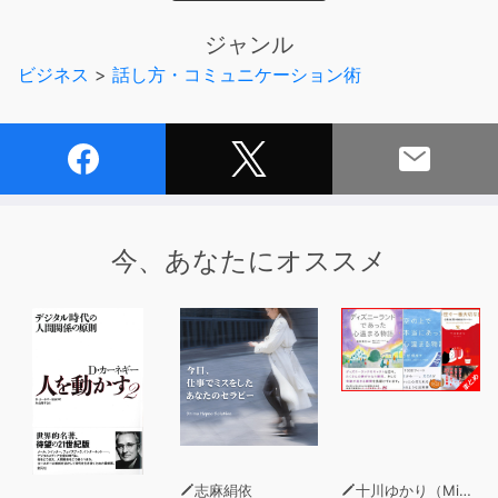
[もくじ]
序章 めざすのは、スムーズな人間関係を作るための話し
ジャンル
方
ビジネス
>
話し方・コミュニケーション術
第1章 科学的に最強な雑談力「会話スターター」
・雑談は人と人とのおつきあい
・最初に身につけたいの「トゥー・クエッション・テクニ
ック」
・雑談が盛り上がる科学的な話の始め方「会話スタータ
ー」
今、あなたにオススメ
・いい後味を演出する話し方と聞き方の基本
第2章 聖書でも使われる最強の話術「ストーリーテリン
グ」
・相手に伝わる話し方
・物語を上手に語るテクニック
・A=アクション(浮き沈み)で感情を揺さぶる
・R=リザルト(まとめ)はシンプルに
・会話は準備が9割
志麻絹依
十川ゆかり（MinxZone）