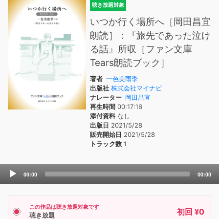
聴き放題対象
いつか行く場所へ［岡田昌宜
朗読］：『旅先であった泣け
る話』所収［ファン文庫
Tears朗読ブック］
著者
一色美雨季
出版社
株式会社マイナビ
ナレーター
岡田昌宜
再生時間
00:17:16
添付資料
なし
出版日
2021/5/28
販売開始日
2021/5/28
トラック数
1
Audio
00:00
00:00
Player
この作品は聴き放題対象です
初回 ¥0
聴き放題