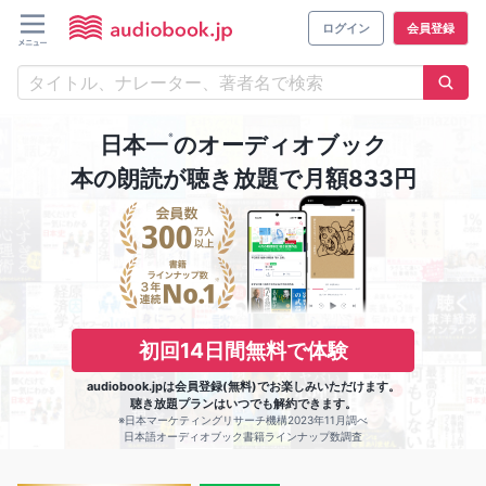
ログイン
会員登録
※
日本一
のオーディオブック
本の朗読が聴き放題で月額833円
初回14日間無料で体験
audiobook.jpは会員登録(無料)でお楽しみいただけます。
聴き放題プランはいつでも解約できます。
※日本マーケティングリサーチ機構2023年11月調べ
日本語オーディオブック書籍ラインナップ数調査