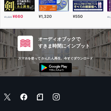
¥660
¥1,320
¥550
¥1,320
¥1
オーディオブックで
すきま時間にインプット
スマホを使って かんたん再生、今すぐダウンロード