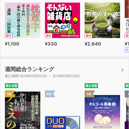
新作
新作
新作
新
¥1,100
¥330
¥2,640
¥
チ
週間総合ランキング
集計期間 2026年08月03日 ～ 2026年08月09日
聴き放題
聴き放題
聴
1位
2位
3位