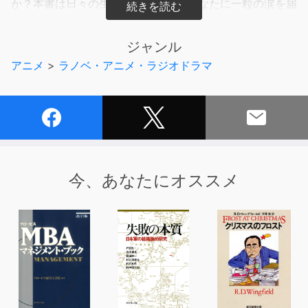
か？本書は日々の生活で疲れているあなたに一粒の涙を届
けるために作られた、「旅先」にまつわる物語です。
ジャンル
ストーリー：高速バスターミナルのベンチに座る武敏。恋
アニメ
>
ラノベ・アニメ・ラジオドラマ
人の美菜と一緒に来るはずだった。
著者 一色美雨季／朗読 岡田昌宜／イラスト 456
＊『旅先であった泣ける話』に収録されています。
＊『旅先であった泣ける話』全話を収録したフルセット版
も発売中です。
今、あなたにオススメ