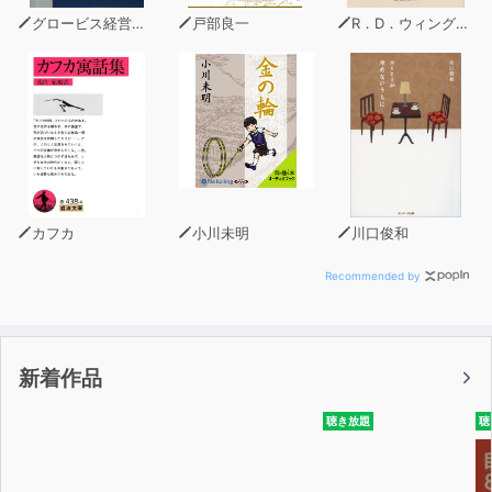
グロービス経営大学院
戸部良一
R．D．ウィングフィールド
カフカ
小川未明
川口俊和
Recommended by
新着作品
聴き放題
聴