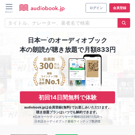
ログイン
会員登録
※
日本一
のオーディオブック
本の朗読が聴き放題で月額833円
初回14日間無料で体験
audiobook.jpは会員登録(無料)でお楽しみいただけます。
聴き放題プランはいつでも解約できます。
※日本マーケティングリサーチ機構2023年11月調べ
日本語オーディオブック書籍ラインナップ数調査