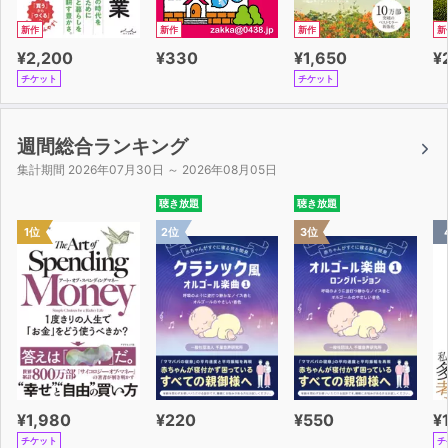
新作
新作
新作
新
¥2,200
¥330
¥1,650
¥
チケット
チケット
週間総合ランキング
集計期間 2026年07月30日 ～ 2026年08月05日
聴き放題
聴き放題
1位
2位
3位
¥1,980
¥220
¥550
¥
チケット
チ