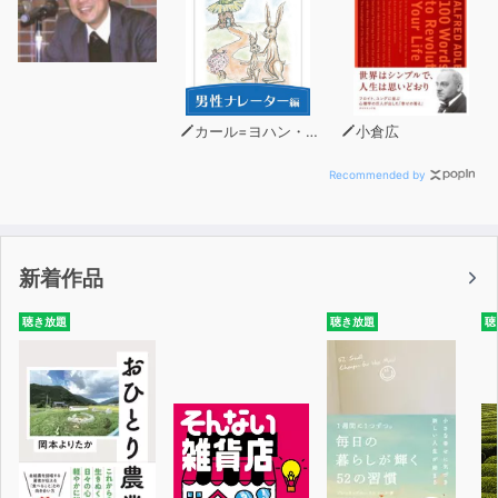
カール=ヨハン・エリーン
小倉広
Recommended by
新着作品
聴き放題
聴き放題
聴