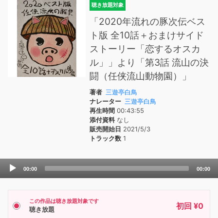
聴き放題対象
「2020年流れの豚次伝ベス
ト版 全10話＋おまけサイド
ストーリー「恋するオスカ
ル」」より「第3話 流山の決
闘（任侠流山動物園）」
著者
三遊亭白鳥
ナレーター
三遊亭白鳥
再生時間
00:43:55
添付資料
なし
販売開始日
2021/5/3
トラック数
1
Audio
00:00
00:00
Player
この作品は聴き放題対象です
初回 ¥0
聴き放題