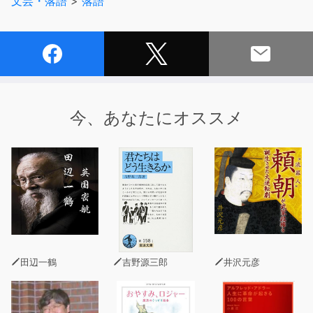
文芸・落語
>
落語
今、あなたにオススメ
田辺一鶴
吉野源三郎
井沢元彦