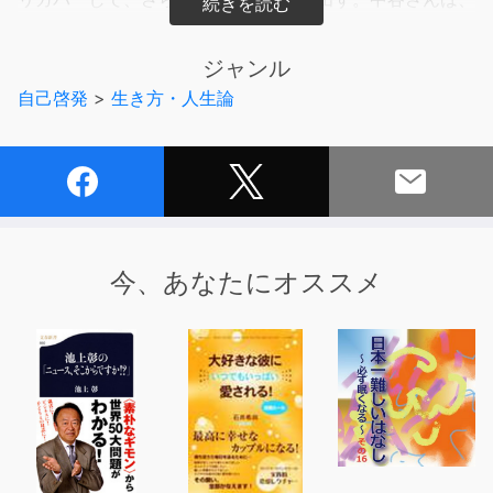
編集者から与えられたタイトルで、書き始める。「制約」
は避けたり、なくそうとするのではなく、バネにする。
ジャンル
「制約」をエネルギーに転用する方法、中谷さんから教わ
自己啓発
>
生き方・人生論
りました。
今、あなたにオススメ