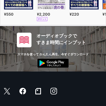
¥550
¥2,200
¥220
¥
チケット
オーディオブックで
すきま時間にインプット
スマホを使って かんたん再生、今すぐダウンロード