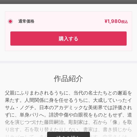
Player
¥
1,980
通常価格
税込
購入する
作品紹介
父親にふりまわされるうちに、当代の名士たちとの邂逅を
果たす。人間関係に身を任せるうちに、大成していったイ
サム・ノグチ。日本のアカデミックな美術界では評価され
ずに、単身パリへ。誹謗中傷や白眼視をものともせず、道
化を演じつづけた藤田嗣治。彫刻家は、石から「像」を取
り出す。石を取り替えたりしない。書家は、書き損じから
リカバーして、さらなる味わいを引き出す。中谷さんは、