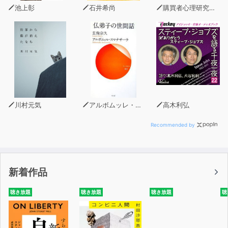
池上彰
石井希尚
購買者心理研究所 株式会社モデンナ 顧問 青木幹和
川村元気
アルボムッレ・スマナサーラ
高木利弘
Recommended by
新着作品
聴き放題
聴き放題
聴き放題
聴