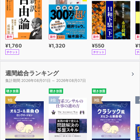
新作
新作
新作
新
¥1,760
¥1,320
¥550
¥
チケット
チケット
チ
週間総合ランキング
集計期間 2026年08月01日 ～ 2026年08月07日
聴き放題
聴き放題
聴き放題
1位
2位
3位