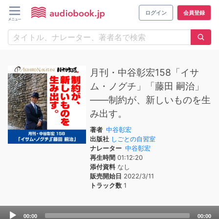
ログイン
会員登録
月刊・中谷彰宏158「イサ
ム・ノグチ」「藤田 嗣治」
――制約が、新しいものを生
み出す。
著者
中谷彰宏
出版社
しごとの自習室
ナレーター
中谷彰宏
再生時間
01:12:20
添付資料
なし
販売開始日
2022/3/11
トラック数
1
Audio
00:00
00:00