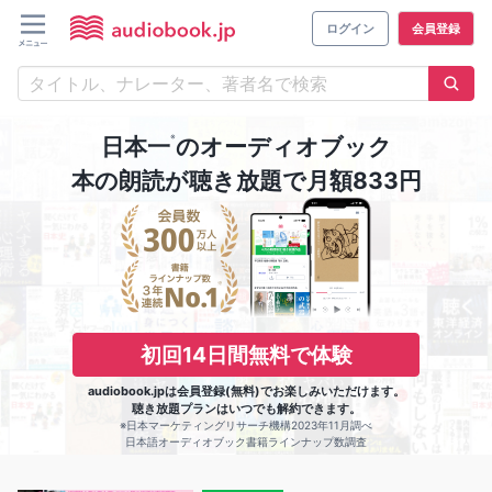
ログイン
会員登録
※
日本一
のオーディオブック
本の朗読が聴き放題で月額833円
初回14日間無料で体験
audiobook.jpは会員登録(無料)でお楽しみいただけます。
聴き放題プランはいつでも解約できます。
※日本マーケティングリサーチ機構2023年11月調べ
日本語オーディオブック書籍ラインナップ数調査