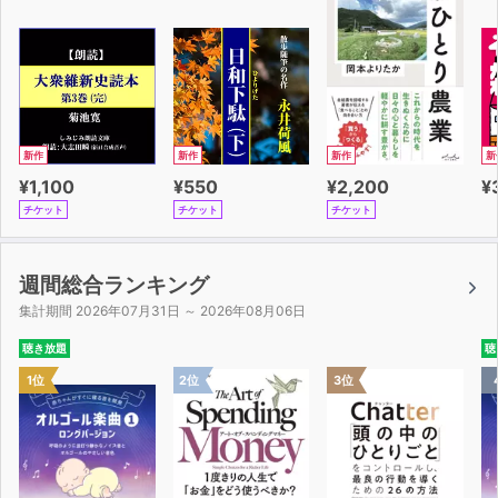
新作
新作
新作
新
¥1,100
¥550
¥2,200
¥
チケット
チケット
チケット
週間総合ランキング
集計期間 2026年07月31日 ～ 2026年08月06日
聴き放題
聴
1位
2位
3位