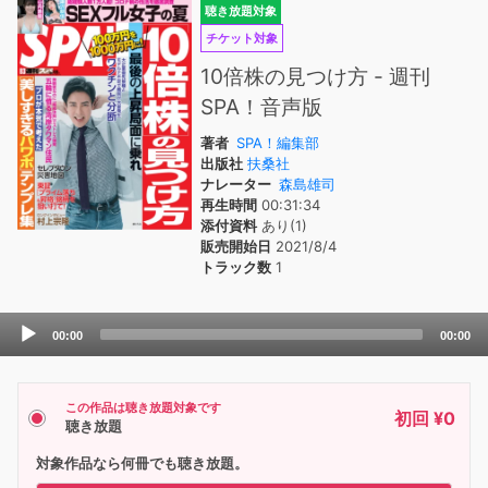
聴き放題対象
チケット対象
10倍株の見つけ方 - 週刊
SPA！音声版
著者
SPA！編集部
出版社
扶桑社
ナレーター
森島雄司
再生時間
00:31:34
添付資料
あり(1)
販売開始日
2021/8/4
トラック数
1
Audio
00:00
00:00
Player
この作品は聴き放題対象です
初回 ¥0
聴き放題
対象作品なら何冊でも聴き放題。