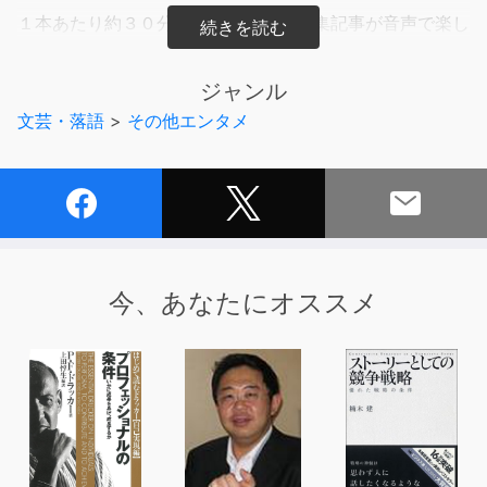
１本あたり約３０分で、毎号最新の特集記事が音声で楽し
める！
ジャンル
◇
文芸・落語
>
その他エンタメ
【今号の特集紹介】
＜10倍株の見つけ方＞
株式投資をする者なら、誰もが憧れる「テンガバー」。コ
ロナバブル最終局面の今こそ、テンガバーを手にするラス
トチャンスかもしれない。4人の賢人たちに徹底取材し、
その秘訣をつまびらかにする！
今、あなたにオススメ