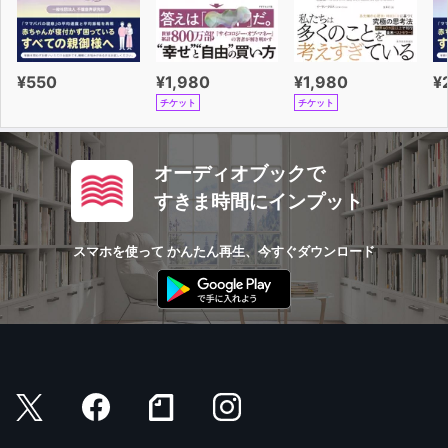
¥550
¥1,980
¥1,980
¥
チケット
チケット
オーディオブックで
すきま時間にインプット
スマホを使って かんたん再生、今すぐダウンロード