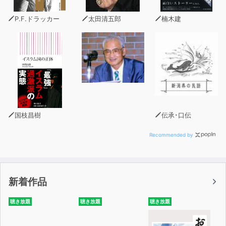
P.F.ドラッカー
太田清五郎
楠木建
国枝昌樹
伝承･口伝
Recommended by
新着作品
聴き放題
聴き放題
聴き放題