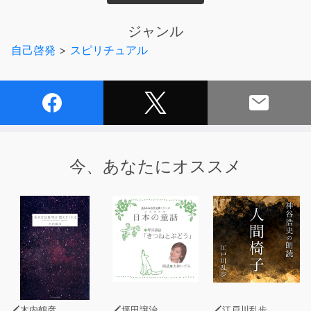
「天国なんて本当にあるの？」
ジャンル
一度は、こんな疑問をもったことはありませんか？
自己啓発
>
スピリチュアル
日本人で初めてノーベル賞受賞に輝いた湯川秀樹博士が晩
年に提唱されていた「素領域理論」における空間構造によ
って、「あの世」と「この世」の姿を書き出すことができ
ます。さらに、保江氏が提唱する素領域の考え方を用いれ
ば、「この世」のいたるところに「あの世」が入れ子にな
って接するように存在しているということが理解できるの
今、あなたにオススメ
です。
そう、天国とはとても身近な存在なのです。
「あの世」が「この世」の宇宙の果てにあるという、間違
った概念を払拭することで「死」に対する恐怖を取り除く
ことができます。
では、天国に行くためにはどうしたら良いのでしょうか？
木内鶴彦
坪田譲治
江戸川乱歩