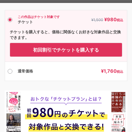
Player
この作品はチケット対象です
¥
980
¥
1,500
税込
チケット
チケットを購入すると、価格に関係なくお好きな対象作品と交換
できます。
初回割引でチケットを購入する
¥
1,760
通常価格
税込