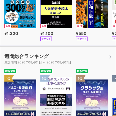
の秘儀で願望成就！
新作
新作
新作
新
¥1,320
¥1,100
¥550
¥
チケット
チケット
チ
週間総合ランキング
集計期間 2026年08月01日 ～ 2026年08月07日
聴き放題
聴き放題
聴き放題
1位
2位
3位