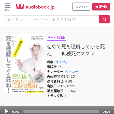
ログイン
会員登録
チケット対象
せめて死を理解してから死
ね！ 孤独死のススメ
著者
保江邦夫
出版社
ヴォイス
ナレーター
カトコー
再生時間
03:51:20
添付資料
あり(8)
出版日
2019/11/25
販売開始日
2021/4/9
トラック数
11
Audio
00:00
00:00