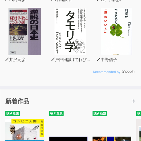
それは、死の瞬間にある一言を言うだけというとても簡単
なことです。
そして「孤独死」であることこそ、天国に行ける鍵なので
す。
本作品では、天国に行くためのメソッドと正しい孤独死を
迎えるための『孤独死のススメ 10か条』をご紹介しま
す。きっと「死」に対する価値観が大きく変わるでしょ
井沢元彦
戸部田誠 (てれびのスキマ)
中野信子
う。
Recommended by
第1章 死の瞬間に必要なたったひとつのこと
第2章 死とは何か
第3章 なぜ、孤独死であるべきなのか？
新着作品
第4章 あちらの世界からのコンタクト
第5章 あの世からこの世へのミッション
聴き放題
聴き放題
聴き放題
聴
第6章 孤独死のススメ全10か条
とじ込み付録
「暗闇と友達になって魂の原点に還る術」を公開！陰陽師