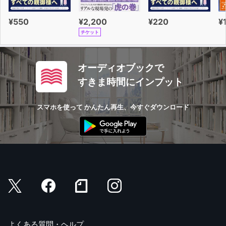
¥550
¥2,200
¥220
¥
チケット
オーディオブックで
すきま時間にインプット
スマホを使って かんたん再生、今すぐダウンロード
よくある質問・ヘルプ