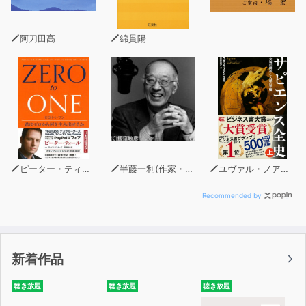
阿刀田高
綿貫陽
ピーター・ティール
半藤一利(作家・昭和史研究家)
ユヴァル・ノア・ハラリ
Recommended by
新着作品
聴き放題
聴き放題
聴き放題