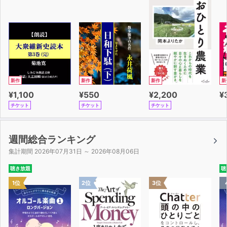
新作
新作
新作
新
¥1,100
¥550
¥2,200
¥
チケット
チケット
チケット
週間総合ランキング
集計期間 2026年07月31日 ～ 2026年08月06日
聴き放題
聴
1位
2位
3位