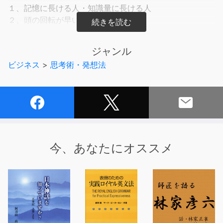
１、記憶に長ける人・知識量に長ける人
２、頭の回転が早い人
３、じっくりと思考できる人
ジャンル
あなたはこの3タイプの「頭のイイ人」のうち、どのタイ
ビジネス
>
思考術・発想法
プになりたいですか？
今、あなたにオススメ