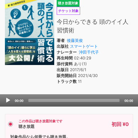
聴き放題対象
チケット対象
今日からできる 頭のイイ人
習慣術
著者
後藤英俊
出版社
スマートゲート
ナレーター
沖田千代子
再生時間
02:40:29
添付資料
あり(1)
出版日
2017/6/1
販売開始日
2021/4/30
トラック数
11
Audio
00:00
00:00
Player
この作品は聴き放題対象です
初回 ¥0
聴き放題
対象作品なら何冊でも聴き放題。