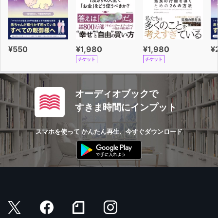
¥550
¥1,980
¥1,980
¥
チケット
チケット
オーディオブックで
すきま時間にインプット
スマホを使って かんたん再生、今すぐダウンロード