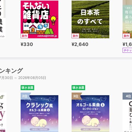
新作
新作
新作
¥330
¥2,640
¥1,
チケッ
ンキング
7月30日 ～ 2026年08月05日
聴き放題
聴き放題
2位
3位
4位