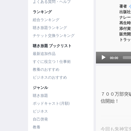
よくある質問・ヘルプ
著者
出版社
ランキング
ナレー
総合ランキング
再生時
聴き放題ランキング
添付資
販売開
チケット交換ランキング
トラッ
聴き放題 ブックリスト
最新追加作品
Audio
00:00
Player
すぐに役立つ！仕事術
教養のおすすめ
ビジネスのおすすめ
ジャンル
７００万部突
聴き放題
信開始！
ポッドキャスト(月額)
ビジネス
自己啓発
教養
今回も朱神宝