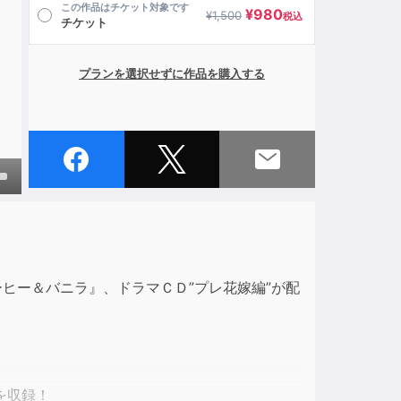
この作品はチケット対象です
¥
980
¥
1,500
税込
チケット
プランを選択せずに作品を購入する
own
ase
ヒー＆バニラ』、ドラマＣＤ”プレ花嫁編”が配
ase
e.
を収録！