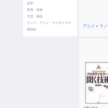
語学
実用・資格
文芸・落語
◆Bonus 
ラノベ・アニメ・ラジオドラマ
アニメ
>
ラノ
――結婚式で
講演会
▽コミックス
白城リサ（Ｃ
★小学館発行の
る！★
東山紘久