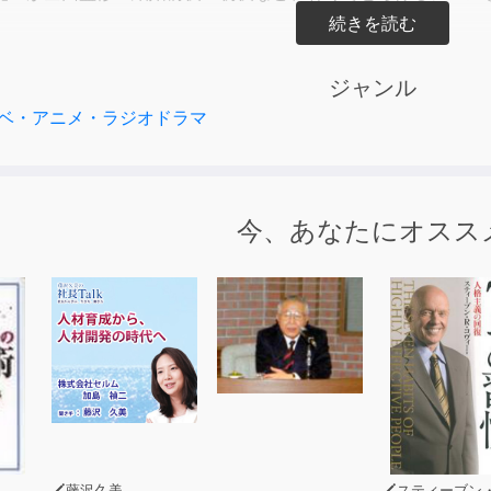
ジャンル
Track.［ブリスフル＆ウエディング］深見さんからの手紙
ベ・アニメ・ラジオドラマ
深見さんがリサに宛てた手紙を音声化！リサに送るメッセージは
第1５巻60話（一部抜粋）を収録。
今、あなたにオスス
Ｖ：巽悠衣子）／深見宏斗（ＣＶ：興津和幸）
月刊少女まんが誌『Cheese!』2021年６月号に、このト
藤沢久美
スティーブン・R・コヴ