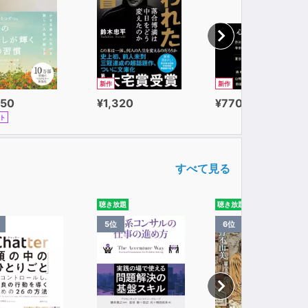
新作
新作
650
¥1,320
¥770
ト
すべて見る
聴き放題
聴き放題
5位
6位