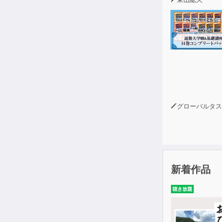
Cheese!公
http://cheese
c『コーヒー
グローバルタスクフォース(
新着作品
聴き放題