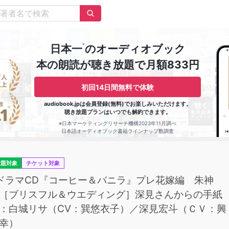
※
日本一
のオーディオブック
本の朗読が聴き放題で月額833円
初回14日間無料で体験
audiobook.jpは会員登録(無料)でお楽しみいただけます。
聴き放題プランはいつでも解約できます。
※日本マーケティングリサーチ機構2023年11月調べ
日本語オーディオブック書籍ラインナップ数調査
放題対象
チケット対象
ドラマCD『コーヒー＆バニラ』プレ花嫁編 朱神
［ブリスフル＆ウエディング］深見さんからの手
：白城リサ（CV：巽悠衣子）／深見宏斗（ＣＶ：興
幸）