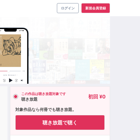
ログイン
新規会員登録
この作品は聴き放題対象です
初回 ¥0
聴き放題
対象作品なら何冊でも聴き放題。
紙
聴き放題で聴く