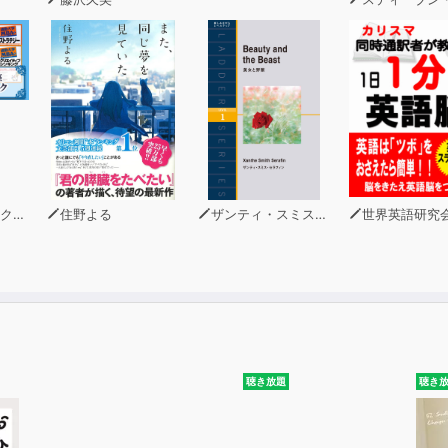
式サイト
.shogakukan.co.jp/
＆バニラ』朱神宝／小学館
著)
住野よる
ザンティ・スミス・セラフィン
世界英語研究
聴き放題
聴き