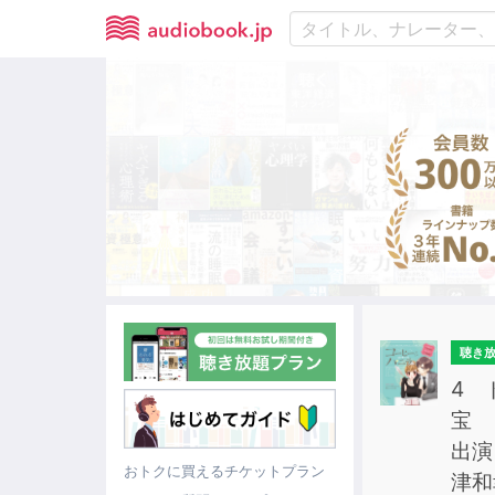
聴き
4 
宝 
出演
おトクに買えるチケットプラン
津和