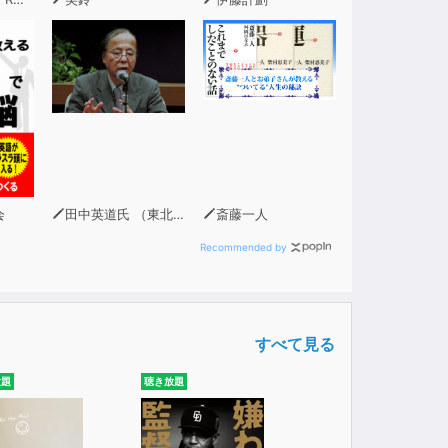
会
田中英道氏 （東北大学名誉教授）
斎藤一人
Recommended by
すべて見る
放題
聴き放題