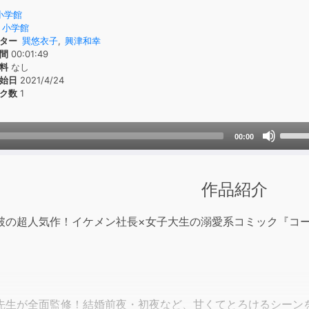
小学館
小学館
ター
巽悠衣子
,
興津和幸
間
00:01:49
料
なし
始日
2021/4/24
ク数
1
Use
00:00
Up/D
Arrow
keys
作品紹介
to
incre
破の超人気作！イケメン社長×女子大生の溺愛系コミック『コー
or
decre
volum
先生が全面監修！結婚前夜・初夜など、甘くてとろけるシーン