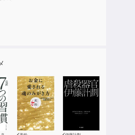
･･･？
メ
ラックが収録されたふろくドラマＣＤがついてく
ィー
美鈴
伊藤計劃