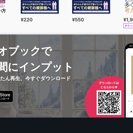
¥220
¥550
¥1,
チケッ
オブックで
間にインプット
んたん再生、今すぐダウンロード