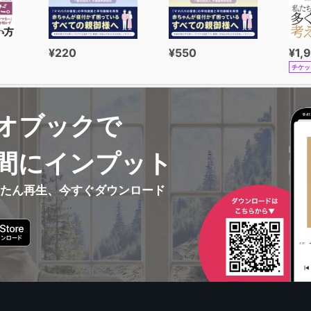
¥220
¥550
¥1,
チケッ
オブックで
間にインプット
んたん再生、今すぐダウンロード