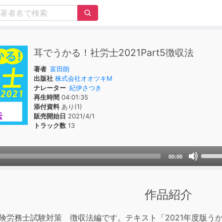
耳でうかる！社労士2021Part5徴収法
著者
富田朗
出版社
株式会社オオツキM
ナレーター
紀伊さつき
再生時間
04:01:35
添付資料
あり(1)
販売開始日
2021/4/1
トラック数
13
Use
00:00
Up/D
Arrow
keys
作品紹介
to
incre
会保険労務士試験対策 徴収法編です。テキスト「2021年度版