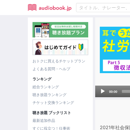
おトクに買えるチケットプラン
よくある質問・ヘルプ
ランキング
総合ランキング
Audio
00:00
聴き放題ランキング
Player
チケット交換ランキング
聴き放題 ブックリスト
最新追加作品
2021年社
すぐに役立つ！仕事術