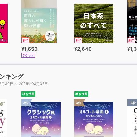
新作
新作
新作
¥1,650
¥2,640
¥1,
チケット
ンキング
7月30日 ～ 2026年08月05日
聴き放題
聴き放題
2位
3位
4位