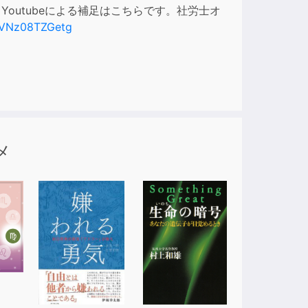
outubeによる補足はこちらです。社労士オ
ase
hVNz08TZGetg
e.
メ