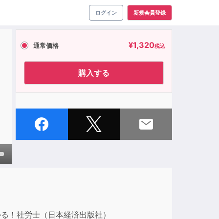
ログイン
新規会員登録
¥
1,320
通常価格
税込
購入する
own
ase
うかる！社労士（日本経済出版社）