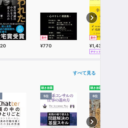
新作
新作
320
¥770
¥1,430
チケット
すべて見る
聴き放題
聴き放題
5位
6位