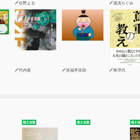
住野よる
湯浅ちぐみ
竹内葵
笑福亭笑助
車浮代
聴き放題
聴き放題
聴き