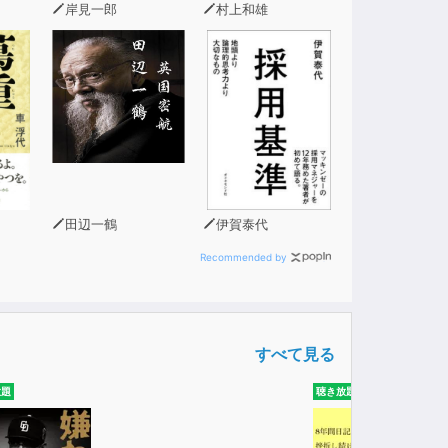
岸見一郎
村上和雄
田辺一鶴
伊賀泰代
Recommended by
すべて見る
放題
聴き放題